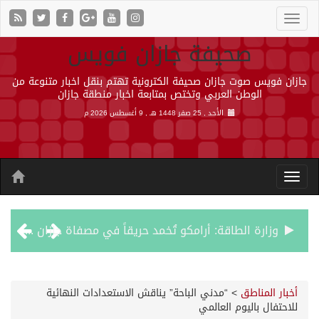
صحيفة جازان فويس
جازان فويس صوت جازان صحيفة الكترونية تهتم بنقل اخبار متنوعة من
الوطن العربي وتختص بمتابعة اخبار منطقة جازان
الأحد , 25 صفر 1448 هـ ,
9 أغسطس 2026 م
وزارة الطاقة: أرامكو تُخمد حريقاً في مصفاة جازان دون إصابات
رئيس مجلس إدارة «موهبة» يهنئ القيادة بتصدّر المملكة نتائج أولمبياد العلوم النووية الدولي ونجاح استضافته
أخبار المناطق
>
“مدني الباحة” يناقش الاستعدادات النهائية
للاحتفال باليوم العالمي
جازان.. موطن الفواكه الاستوائية ونموذج وطني للتنمية الزراعية المستدامة