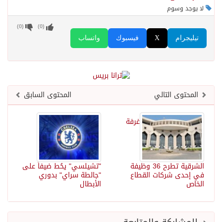
لا يوجد وسوم
)
0
(
)
0
(
تيليجرام
X
فيسبوك
واتساب
المحتوى التالي
المحتوى السابق
غرفة
الشرقية تطرح 36 وظيفة
"تشيلسي" يحُط ضيفاً على
في إحدى شركات القطاع
"جالطة سراي" بدوري
الخاص
الأبطال