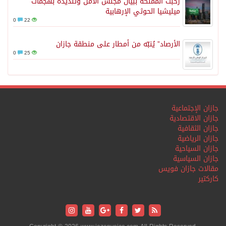
رحبت المملكة ببيان مجلس الأمن وتنديده بهجمات
ميليشيا الحوثي الإرهابية
0
22
الأرصاد” يُنبّه من أمطار على منطقة جازان
0
25
جازان الإجتماعية
جازان الاقتصادية
جازان الثقافية
جازان الرياضية
جازان السياحية
جازان السياسية
مقالات جازان فويس
كاركتير