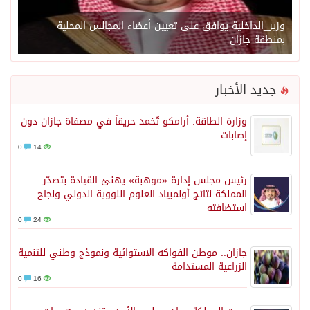
وزير_الداخلية يوافق على تعيين أعضاء المجالس المحلية
بمنطقة جازان
جديد الأخبار
وزارة الطاقة: أرامكو تُخمد حريقاً في مصفاة جازان دون
إصابات
0
14
رئيس مجلس إدارة «موهبة» يهنئ القيادة بتصدّر
المملكة نتائج أولمبياد العلوم النووية الدولي ونجاح
استضافته
0
24
جازان.. موطن الفواكه الاستوائية ونموذج وطني للتنمية
الزراعية المستدامة
0
16