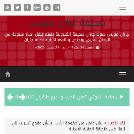
صحيفة جازان فويس
جازان فويس صوت جازان صحيفة الكترونية تهتم بنقل اخبار متنوعة من
الوطن العربي وتختص بمتابعة اخبار منطقة جازان
السبت , 24 صفر 1448 هـ ,
8 أغسطس 2026 م
جماعة الحوثي تعلن الحرب و اذرع طهران تخطط باعمال ارهابية واسعة تطال دول الشرق الاوسط
قمة سعودية – تركية – باكستانية في جدة
آخر الأخبار
>
بيان عاجل من حكومة الأردن بشأن وقوع تسريب ثانٍ
للغاز في منطقة العقبة الأردنية
مقتل شخصين وإصابة 14 إثر انفجار عبوة ناسفة داخل حافلة في ريف دمشق