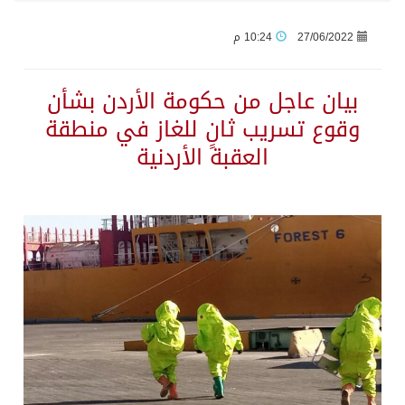
27/06/2022
10:24 م
جراء عدوان الاحتلال المتواصل على مخيم قلنديا إصابة 48 فلسطينيًا
بيان عاجل من حكومة الأردن بشأن
اكتمال استقبال الدفعة الثانية من ضيوف خادم الحرمين الشريفين للعمرة والزيارة في المدينة المنورة
وقوع تسريب ثانٍ للغاز في منطقة
العقبة الأردنية
التحالف: إصابة (11) مدنياً في نجران نتيجة اعتداءات حوثية إرهابية
التحالف يعزي الحكومة اليمنية في استشهاد قوات يمنية جراء هجوم حوثي غادر
مصدر سعودي مسؤول: تنسيق بين الميليشيات الحوثية والعراقية وإيران للإعداد لاعتداءات تستهدف المملكة
حالة الطقس المتوقعة اليوم في المملكة
إجتماع المكتب التعريفي للمتقاعدين بالصوارمة-مركز الحكامية