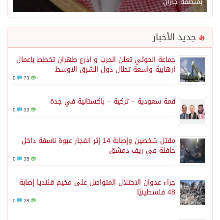
بمنطقة جازان
جديد الأخبار
جماعة الحوثي تعلن الحرب و اذرع طهران تخطط باعمال
ارهابية واسعة تطال دول الشرق الاوسط
0
73
قمة سعودية – تركية – باكستانية في جدة
0
33
مقتل شخصين وإصابة 14 إثر انفجار عبوة ناسفة داخل
حافلة في ريف دمشق
0
35
جراء عدوان الاحتلال المتواصل على مخيم قلنديا إصابة
48 فلسطينيًا
0
28