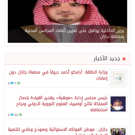
وزير_الداخلية يوافق على تعيين أعضاء المجالس المحلية
بمنطقة جازان
جديد الأخبار
وزارة الطاقة: أرامكو تُخمد حريقاً في مصفاة جازان دون
إصابات
0
7
رئيس مجلس إدارة «موهبة» يهنئ القيادة بتصدّر
المملكة نتائج أولمبياد العلوم النووية الدولي ونجاح
استضافته
0
22
جازان.. موطن الفواكه الاستوائية ونموذج وطني للتنمية