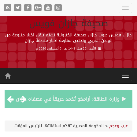
صحيفة جازان فويس
جازان فويس صوت جازان صحيفة الكترونية تهتم بنقل اخبار متنوعة من
الوطن العربي وتختص بمتابعة اخبار منطقة جازان
الأحد , 25 صفر 1448 هـ ,
9 أغسطس 2026 م
وزارة الطاقة: أرامكو تُخمد حريقاً في مصفاة جازان دون إصابات
رئيس مجلس إدارة «موهبة» يهنئ القيادة بتصدّر المملكة نتائج أولمبياد العلوم النووية الدولي ونجاح استضافته
عرب وعجم
>
الحكومة المصرية تقدّم استقالتها للرئيس المؤقت
جازان.. موطن الفواكه الاستوائية ونموذج وطني للتنمية الزراعية المستدامة