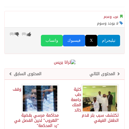
عرب وعجم
لا يوجد وسوم
)
0
(
)
0
(
تيليجرام
X
فيسبوك
واتساب
المحتوى التالي
المحتوى السابق
كلية
وقف
طب
جامعة
الملك
خالد
تكتشف سبب بتر قدم
محاكمة مرسي بقضية
الطفل الفيفي
"الهروب" لحين الفصل في
"رد المحكمة"