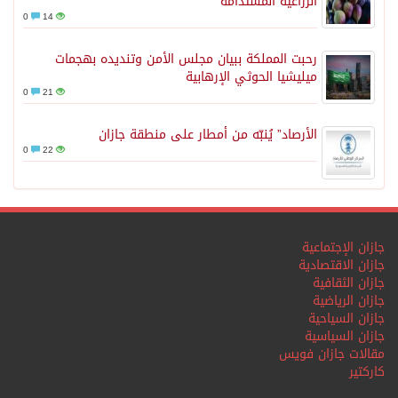
الزراعية المستدامة
0
14
رحبت المملكة ببيان مجلس الأمن وتنديده بهجمات
ميليشيا الحوثي الإرهابية
0
21
الأرصاد” يُنبّه من أمطار على منطقة جازان
0
22
جازان الإجتماعية
جازان الاقتصادية
جازان الثقافية
جازان الرياضية
جازان السياحية
جازان السياسية
مقالات جازان فويس
كاركتير