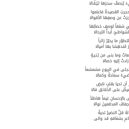
 يُنصفُ سحرَها لـيُـقـالا
حجرتِ القصيدةُ فاعلموا
زتْ عن وصفِها الأقوالا
بي شغفاً لوصفِ خصالِها
شواطئِ أبدأُ الترحالا
طوّرِ ما يحيّرُ زائراً
 مُندهِشا بها أميالا
اتُ وما بنى من بُـنـيـةٍ
 زادتْ إليهِ خصالا
جلى في الربوع مشعشعاً
يضيءُ سماحةً وكمالا
أن تحيا بقلبٍ نابضٍ
ً يفيضُ على الخلائق فالا
 بالإحسانِ غيماً هاطلاً
فافَ المدقعينَ نوالا
هُ قلَّ النضيرُ تحيةً
رٍ بشغافهِ قد والى .