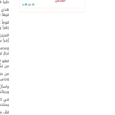
القدس
طربا فت
0
32
هذي بل
فيها ال
قوماً ع
زهراً وس
المنجز
زُمَـرا
ومحمدٌ
نجمٌ ت
فهو الأ
من تشْر
من صيّـ
وجنى رم
واسألْ
وجبالَـ
في كلّ
يستحضرُ
قفْ مدّ