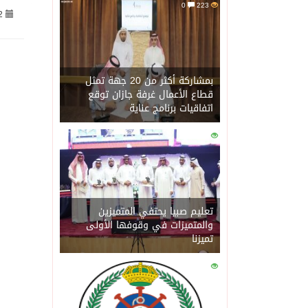
0
223
2
05/08/2026
البرلمان العربي يدين مجا
05/08/2026
وزير الخارجية الأمير فيص
بمشاركة أكثر من 20 جهة تمثل
قطاع الأعمال غرفة جازان توقع
اتفاقيات برنامج عناية
05/08/2026
مجلس الوزراء برئاسة ولي العهد يقر 15 قرارًا.. شراكات دولية وتمدي
0
199
05/08/2026
“مركز الغطاء النباتي” يطرح 5 فرص تنمية مستدامة بشراكات استثمارية في منطقة
05/08/2026
حرس الحدود بمنطقة جازا
تعليم صبيا يحتفي المتميزين
والمتميزات في وقوفها الأولى
تميزنا
05/08/2026
الفرصة الاخيرة لطهران و
0
197
05/08/2026
سمو ولي العهد يرأس جل