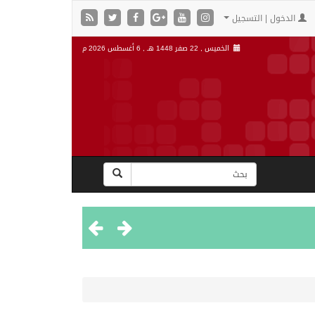
الدخول | التسجيل
الخميس , 22 صفر 1448 هـ ,
6 أغسطس 2026 م