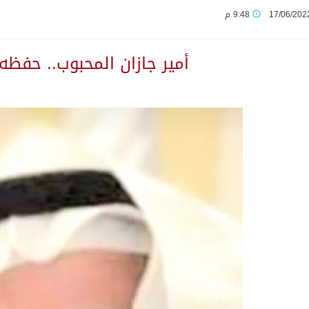
17/06/202
9:48 م
زر الاحتلال ويطالب مجلس الأمن بإجراءات ملزمة
أمير جازان المحبوب.. حفظه 
ل بن فرحان يصل عمّان للمشاركة في اجتماع دعم القدس
د مهلة توثيق التصرفات العقارية
 جازان
ن ينقذ مقيمًا تعرض لوعكة صحية في عرض البحر
مصير مضيق هرمز بين تامل قد يجد انفراجة او مسمار جحا اعدته 
سة مجلس الوزراء في جدة