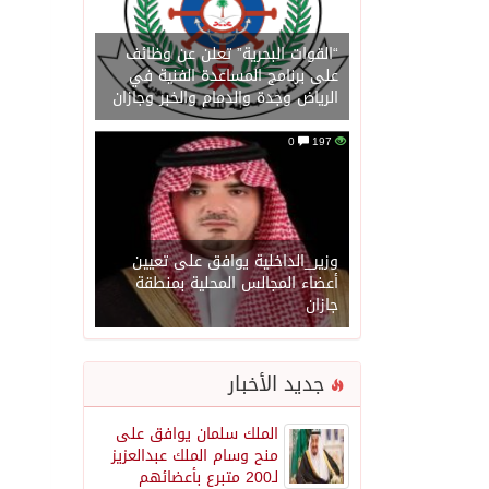
“القوات البحرية” تعلن عن وظائف
على برنامج المساعدة الفنية في
الرياض وجدة والدمام والخبر وجازان
0
197
وزير_الداخلية يوافق على تعيين
أعضاء المجالس المحلية بمنطقة
جازان
جديد الأخبار
الملك سلمان يوافق على
منح وسام الملك عبدالعزيز
لـ200 متبرع بأعضائهم