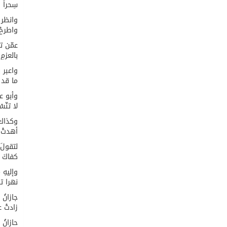
سِحراً 
وانظر ل
واطرحْ
عمّن تف
بالعزمِ
واعبر 
ما قد 
وأبو ع
لا تنّس
وكذاك 
أهدتْ إ
لتقولَ 
كفاكَ ف
وإليهِ 
نهرا تل
جازانُ
زادتْ 
حازانُ 