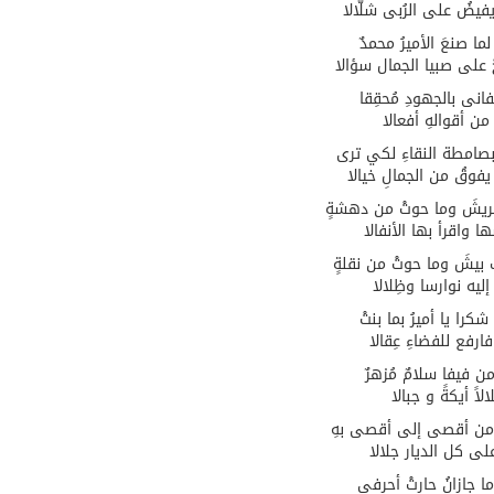
يفيضُ على الرُبى شلّالا
ما صنعَ الأميرُ محمدٌ
 على صبيا الجمال سؤالا
انى بالجهودِ مُحقِقا
 من أقوالهِ أفعالا
بصامطة النقاءِ لكي ترى
يفوقُ من الجمالِ خيالا
ريشَ وما حوتْ من دهشةٍ
ْها واقرأ بها الأنفالا
بيشَ وما حوتْ من نقلةٍ
ليه نوارسا وظِلالا
شكرا يا أميرُ بما بنتْ
ارفع للفضاءِ عِقالا
من فيفا سلامٌ مُزهرٌ
الاً أيكةً و جبالا
 من أقصى إلى أقصى بهِ
على كل الديار جلالا
ما جازانُ حارتْ أحرفي