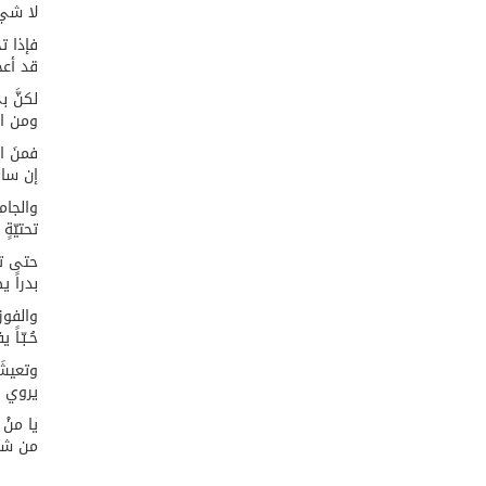
لا شيءَ
فإذا ت
قد أعج
لكنَّ 
ومن ال
فمنَ الت
إن سارَ
والجامع
تحتيّةٍ
حتى ت
بدراً 
والفوز 
حُـبّـا
وتعيشَ
يروي ج
يا منْ ل
من شاع