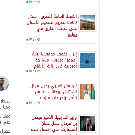
0
55
الهيئة العامة للطرق: إصدار
5500 تصريح لتنظيم الأعمال
على شبكة الطرق في
يوليو
0
34
إيران تخفف موقفها بشأن
“هرمز” وتدرس مشاركة
أوروبية في إزالة الألغام
0
32
البرلمان العربي يدين مجازر
الاحتلال ويطالب مجلس
الأمن بإجراءات ملزمة
سبحان
0
32
وحبا بل
وعلا ب
وزير الخارجية الأمير فيصل
حتى تج
بن فرحان يصل عمّان
للمشاركة في اجتماع دعم
خضراء 