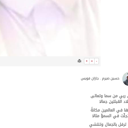
+
=
-
حسين صيرم . جازان فويس
 ربي من سما وتعالى
اد القبلتين جمالا
ها في العالمين مكانةً
لّت في السموِّ مثالا
ترفل بالجمال وتنتشي