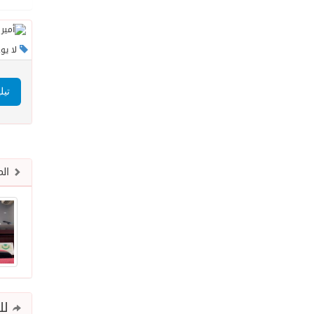
لا يو
تيل
الم
للم