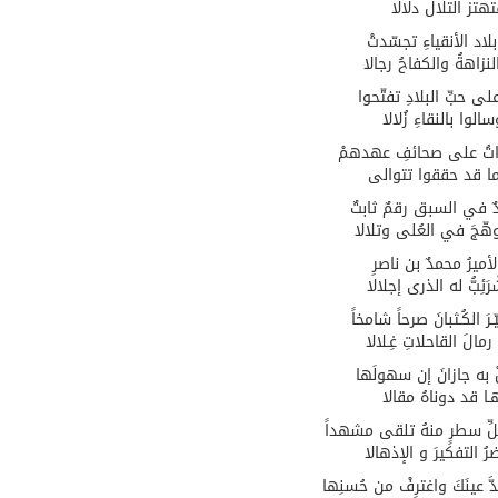
هتز التلال دلالا
اد الأنقياءِ تجسّدتْ
نزاهةُ والكفاحُ رجالا
لى حبِّ البلادِ تفتّحوا
الوا بالنقاءِ زُلالا
اتُ على صحائفِ عهدهمْ
ً بما قد حققوا تتوالى
 في السبق رقمٌ ثابتٌ
وهّجَ في العُلى وتلالا
ميرُ محمدٌ بن ناصرِ
َئِبُّ له الذرى إجلالا
رَ الكُـثبانَ صرحاً شامخاً
الَ القاحلاتِ غِـلالا
 به جازانَ إن سهولَها
هـا قد دوناهُ مقالا
ِ سطرٍ منهُ تلقى مشهداً
 التفكيرَ و الإذهالا
َ عينَكَ واغترِفْ من حُسنِها