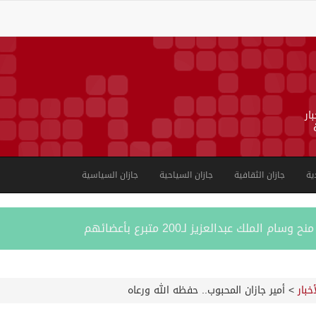
ار
ية
جازان الثقافية
جازان السياحية
جازان السياسية
لملك عبدالعزيز لـ200 متبرع بأعضائهم
في يوليو
أخبار
>
أمير جازان المحبوب.. حفظه الله ورعاه
“هرمز” وتدرس مشاركة أوروبية في إزالة الألغام