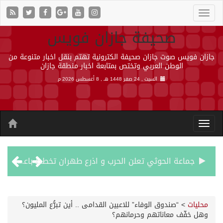
صحيفة جازان فويس
جازان فويس صوت جازان صحيفة الكترونية تهتم بنقل اخبار متنوعة من
الوطن العربي وتختص بمتابعة اخبار منطقة جازان
السبت , 24 صفر 1448 هـ ,
8 أغسطس 2026 م
جماعة الحوثي تعلن الحرب و اذرع طهران تخطط باعمال ارهابية واسعة تطال دول الشرق الاوسط
قمة سعودية – تركية – باكستانية في جدة
محليات
>
“صندوق الوفاء” للاعبين القدامى .. أين تبرُّع المليون؟
وهل خفّف معاناتهم وحرمانهم؟
مقتل شخصين وإصابة 14 إثر انفجار عبوة ناسفة داخل حافلة في ريف دمشق