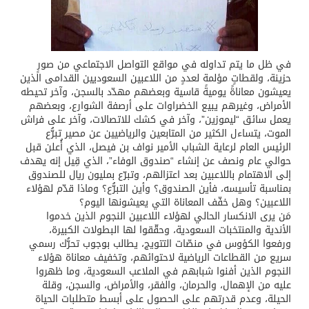
في ظل ما يتم تداوله في مواقع التواصل الاجتماعي من صورٍ
حزينة، ولقطاتٍ مؤلمة لعددٍ من اللاعبين السعوديين القدامى الذين
يعيشون معاناةً يوميةً قاسية وبعضهم مهدّد بالسجن، وآخر تحيطه
الأمراض، وغيرهم يبيع الخضراوات على أرصفة الشوارع، وبعضهم
يعمل سائق “ليموزين”، وآخر في كشك للاتصالات، وآخر على فراش
الموت، يتساءل الكثير من المتابعين والرياضيين عن مصير تبرُّع
الرئيس العام لرعاية الشباب الأمير نواف بن فيصل، الذي أُعلن قبل
حوالي عام ونصف عن إنشاء “صندوق الوفاء”، الذي قِيل إنه يهدف
إلى الاهتمام باللاعبين بعد اعتزالهم، وتبرّع بمليون ريال للصندوق
بمناسبة تأسيسه، فأين الصندوق؟ وأين التبرُّع؟ وماذا قدّم لهؤلاء
اللاعبين؟ وهل خفّف المعاناة التي يعيشونها اليوم؟
مَن يرى الانكسار الحالي لهؤلاء اللاعبين النجوم الذين خدموا
الأندية والمنتخبات السعودية، وحقّقوا لها البطولات الكبيرة،
ورفعوا الكؤوس في منصّات التتويج، يطالب بوجوب تحرُّك رسمي
سريع من القطاعات الرياضية لاحتوائهم، وتخفيف معاناة هؤلاء
النجوم الذين أفنوا شبابهم في الملاعب السعودية، وما ظهروا
عليه من الإهمال، والحرمان، والفقر، والأمراض، والسجن، وقلة
الحيلة، وعدم قدرتهم على الحصول على أبسط متطلبات الحياة