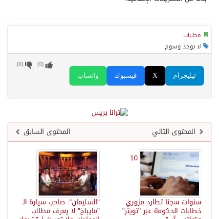
محليات
لا يوجد وسوم
)
0
(
)
0
(
تيليجرام
X
فيسبوك
واتساب
المحتوى التالي
المحتوى السابق
10
سنوات سجنا تطارد مزوري
"السليمان": صاحب سيارة الـ
خطابات الحكومة عبر "تويتر"
"مايباخ" لا يعرف مطالب