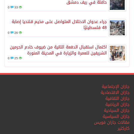
حافلة في ريف دمشق
0
33
جراء عدوان الاحتلال المتواصل على مخيم قلنديا إصابة
48 فلسطينيًا
0
26
اكتمال استقبال الدفعة الثانية من ضيوف خادم الحرمين
الشريفين للعمرة والزيارة في المدينة المنورة
0
25
جازان الإجتماعية
جازان الاقتصادية
جازان الثقافية
جازان الرياضية
جازان السياحية
جازان السياسية
مقالات جازان فويس
كاركتير