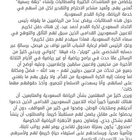
يتضامن مع المناشدات الكثيرة والمطالبات بإنشاء “جهة رسمية”
تُعنى بهم، وتُعيد مشاعر الاحترام والتقدير لكل مَن أسهم في
خدمة الرياضة، وكرة القدم السعودية.
حول هذه المطالبات، يرفض عددٌ من الرياضيين ما يقوله رئيس
الاتحاد السعودي لكرة القدم أحمد عيد، إن هناك حفل تكريم
للاعبين السعوديين القدامى الذين سبق لهم التألق والتوهج في
سماء الكرة السعودية، فماذا سيقدم لهم حفل تكريم؟
وغرّد الرئيس العام لرعاية الشباب الأمير نواف بن فيصل، برسالةٍ عبر
حسابه الشخصي على “تويتر”، جاء فيها: “إخواني وردني كثيرٌ من
الرسائل عمّا حدث في برامج رياضية أو غير رياضية في الأيام الثلاثة
الأخيرة من مذيعين ولاعبين سابقين وإعلاميين، وعليه أوضح أن
جميع مَن تحدّث من لاعبين دوليين لهم – بعد الله – فضلٌ ومكانة
لما وصلت إليه الكرة السعودية من تقدُّم، ولا يليق بهم ما بلغني
على لسانهم، وأنا يسعدني الاستماع للجميع، وأخذ حقوقهم مهما
كانت”.
ويرى كثيرٌ من المهتمين بشأن الرياضة السعودية والمتابعين، أن
هنالك تقصيراً كبيراً تجاه اللاعبين السعوديين القدامى الذين خدموا
أنديتهم ومنتخبات الوطن، وضحوا في كثير من المواقف، دون أن
يحصلوا على مقابلٍ يضمن لهم مستقبلاً كريماً، والمطلوب أن ينشأ
لهم بشكلٍ جدي، وبتعاون جميع الأجهزة الرياضية الحكومية
“صندوق” يكون بمنزلة صندوقٍ تقاعدي يوفر لهم رواتب ثابتة،
وتأميناً صحياً، ويساعدهم على استيفاء حياةٍ كريمةٍ لهم ولأسرهم،
بدلاً من التصريحات الإعلامية.