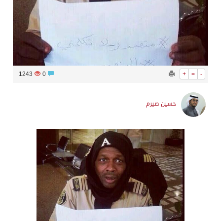
1243
0
+
=
-
حسين صيرم