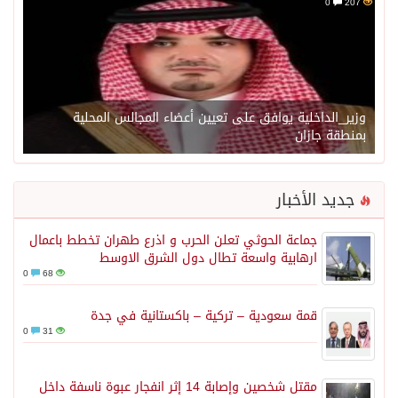
0
207
وزير_الداخلية يوافق على تعيين أعضاء المجالس المحلية
بمنطقة جازان
جديد الأخبار
جماعة الحوثي تعلن الحرب و اذرع طهران تخطط باعمال
ارهابية واسعة تطال دول الشرق الاوسط
0
68
قمة سعودية – تركية – باكستانية في جدة
0
31
مقتل شخصين وإصابة 14 إثر انفجار عبوة ناسفة داخل