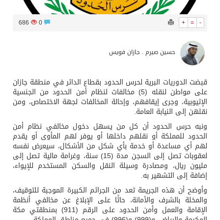
686
0
+
=
-
حسين صيرم . جازان فويس
قبضت الدوريات البرية لحرس الحدود بقطاع الدائر في منطقة جازان
على مواطن لنقله (5) مخالفات لنظام أمن الحدود من الجنسية
الإثيوبية، وجرى إيقافهم، وإحالة المخالفات لجهة الاختصاص، ومن
نقلهن إلى النيابة العامة.
ونبه حرس الحدود أن كل من يسهل دخول مخالفي نظام أمن
الحدود للمملكة أو نقلهم داخلها أو يوفر لهم المأوى أو يقدم
لهم أي مساعدة أو خدمة بأي شكل من الأشكال، سيعرض نفسه
لعقوبات تصل إلى السجن مدة (15) سنة، وغرامة مالية تصل إلى
مليون ريال، ومصادرة وسيلة النقل والسكن المستخدم للإيواء،
إضافة إلى التشهير به.
وأوضح أن هذه الجريمة تعد من الجرائم الكبيرة الموجبة للتوقيف،
والمخلة بالشرف والأمانة، حاثًا على الإبلاغ عن مخالفي أنظمة
الإقامة والعمل وأمن الحدود على الرقم (911) بمنطقتي مكة
المكرمة والرياض، و(999) و(996) في جميع مناطق المملكة.