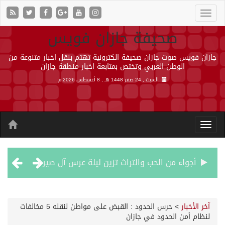
صحيفة جازان فويس
جازان فويس صوت جازان صحيفة الكترونية تهتم بنقل اخبار متنوعة من
الوطن العربي وتختص بمتابعة اخبار منطقة جازان
السبت , 24 صفر 1448 هـ ,
8 أغسطس 2026 م
أجواء من الحب والتراث تزين ليلة عرس آل صيرم
اتفاقية مكة… تعزيز الردع لحماية الاستقرار وترحيب اقليمي ودولي بها
آخر الأخبار
>
حرس الحدود : القبض على مواطن لنقله 5 مخالفات
لنظام أمن الحدود في جازان
الجيش اليمني ينفذ عملية عسكرية ضد الحوثيين رداً على هجماتهم