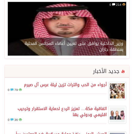
0
214
وزير_الداخلية يوافق على تعيين أعضاء المجالس المحلية
بمنطقة جازان
جديد الأخبار
أجواء من الحب والتراث تزين ليلة عرس آل صيرم
0
79
اتفاقية مكة… تعزيز الردع لحماية الاستقرار وترحيب
اقليمي ودولي بها
0
36