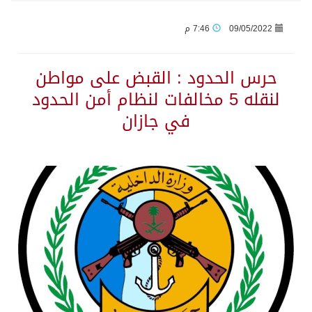
09/05/2022
7:46 م
السديس: اتفاقية مكة تجسد مكانة المملكة الدينية وريادتها الحضارية والعالمية
حرس الحدود : القبض على مواطن
وزير الدفاع: اتفاقية مكة تسهم في دعم أمن واستقرار المنطقة والعالم
لنقله 5 مخالفات لنظام أمن الحدود
في جازان
رئيس وزراء العراق لرئيس الاستخبارات السعودي: نرفض استخدام أراضينا منطلقاً لأي هجمات
الرياض وأنقرة وإسلام آباد تطلق «اتفاقية مكة» للدفاع
حالة الطقس المتوقعة اليوم في المملكة
جماعة الحوثي تعلن الحرب و اذرع طهران تخطط باعمال ارهابية واسعة تطال دول الشرق الاوسط
قمة سعودية – تركية – باكستانية في جدة