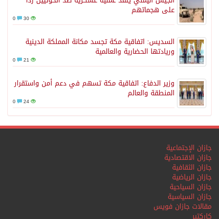
الجيش اليمني ينفذ عملية عسكرية ضد الحوثيين رداً
على هجماتهم
0
30
السديس: اتفاقية مكة تجسد مكانة المملكة الدينية
وريادتها الحضارية والعالمية
0
21
وزير الدفاع: اتفاقية مكة تسهم في دعم أمن واستقرار
المنطقة والعالم
0
24
جازان الإجتماعية
جازان الاقتصادية
جازان الثقافية
جازان الرياضية
جازان السياحية
جازان السياسية
مقالات جازان فويس
كاركتير