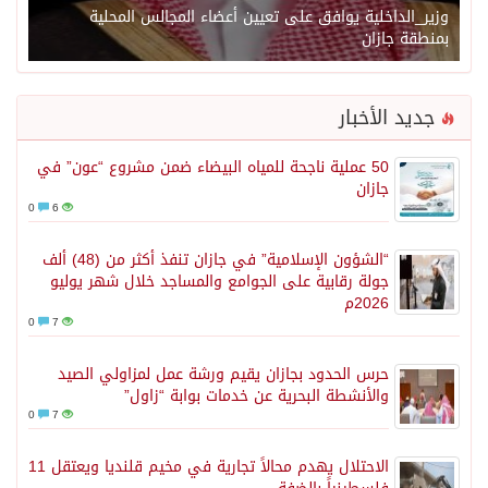
وزير_الداخلية يوافق على تعيين أعضاء المجالس المحلية
بمنطقة جازان
جديد الأخبار
50 عملية ناجحة للمياه البيضاء ضمن مشروع “عون” في
جازان
0
6
“الشؤون الإسلامية” في جازان تنفذ أكثر من (48) ألف
جولة رقابية على الجوامع والمساجد خلال شهر يوليو
2026م
0
7
حرس الحدود بجازان يقيم ورشة عمل لمزاولي الصيد
والأنشطة البحرية عن خدمات بوابة “زاول”
0
7
الاحتلال يهدم محالاً تجارية في مخيم قلنديا ويعتقل 11