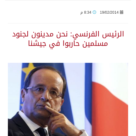
19/02/2014
8:34 م
الاحتلال يهدم محالاً تجارية في مخيم قلنديا ويعتقل 11 فلسطينياً بالضفة
الرئيس الفرنسي: نحن مدينون لجنود
الهيئة العامة للإحصاء: إنتاج المملكة من النفط الخام بلغ 3.46 مليارات برميل عام 2025
مسلمين حاربوا في جيشنا
«الصحة العالمية» تحذر: إيبولا يتسارع في الكونغو ويتجاوز قدرات الاستجابة
«لدينا كميات هائلة».. ترامب يرد على تقارير نفاد الصواريخ الدقيقة بعد حرب إيران والبنتاغون يلتزم الصمت
مركز “استدامة” بجازان يستعرض نظم وتقنيات الري الزراعية
أمير منطقة جازان يكرّم ثلاثة مواطنين لتبرعهم بأجزاء من أعضائهم
القبض على مواطن لنقله (11) مخالفًا لنظام أمن الحدود بمنطقة جازان