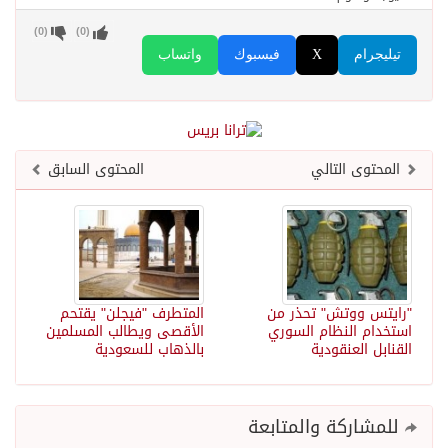
)
0
(
)
0
(
تيليجرام
X
فيسبوك
واتساب
المحتوى التالي
المحتوى السابق
"رايتس ووتش" تحذر من
المتطرف "فيجلن" يقتحم
استخدام النظام السوري
الأقصى ويطالب المسلمين
القنابل العنقودية
بالذهاب للسعودية
للمشاركة والمتابعة