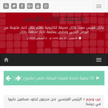
صحيفة جازان فويس
جازان فويس صوت جازان صحيفة الكترونية تهتم بنقل اخبار متنوعة من
الوطن العربي وتختص بمتابعة اخبار منطقة جازان
الخميس , 22 صفر 1448 هـ ,
6 أغسطس 2026 م
50 عملية ناجحة للمياه البيضاء ضمن مشروع “عون” في جازان
“الشؤون الإسلامية” في جازان تنفذ أكثر من (48) ألف جولة رقابية على الجوامع والمساجد خلال شهر يوليو 2026م
عرب وعجم
>
الرئيس الفرنسي: نحن مدينون لجنود مسلمين حاربوا
في جيشنا
حرس الحدود بجازان يقيم ورشة عمل لمزاولي الصيد والأنشطة البحرية عن خدمات بوابة “زاول”