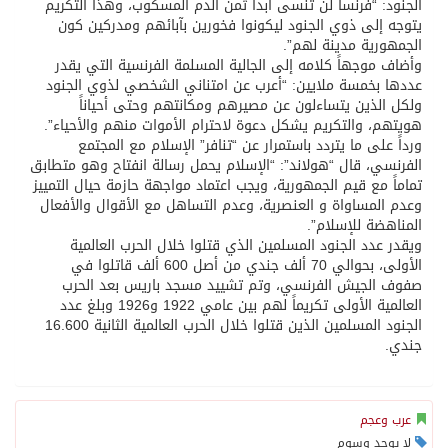
الجنود: “فرنسا لن تنسى أبداً ثمن الدم المسكوب، وهذا التكريم
يتوجه إلى ذوي الجنود ليكونوا فخورين بآبائهم ومدركين كون
الجمهورية مدينة لهم”.
وأضاف موجهاً كلامه إلى الجالية المسلمة الفرنسية التي يقدر
عددها بخمسة ملايين: “أعرب عن امتناني الشخصي لذوي الجنود
ولكل الذين يتساءلون عن مصيرهم ومكانتهم وحتى أحياناً
هويتهم، والتكريم يشكل دعوة لاحترام الأموات منهم والأحياء”.
ورداً على ما يتردد باستمرار عن “تنافر” الإسلام مع المجتمع
الفرنسي، قال “هولاند”: “الإسلام يحمل رسالة انفتاح وهو متطابق
تماماً مع قيم الجمهورية، ويجب اعتماد مواجهة حازمة حيال التمييز
وعدم المساواة و العنصرية، وعدم التساهل مع الأقوال والأفعال
المناهضة للإسلام”.
ويقدر عدد الجنود المسلمين الذي قتلوا خلال الحرب العالمية
الأولى، بحوالي 70 ألف جندي من أصل 600 ألف قاتلوا في
صفوف الجيش الفرنسي، وتم تشييد مسجد باريس بعد الحرب
العالمية الأولى تكريماً لهم بين عامي 1922 و1926 وبلغ عدد
الجنود المسلمين الذين قتلوا خلال الحرب العالمية الثانية 16.600
جندي.
عرب وعجم
لا يوجد وسوم