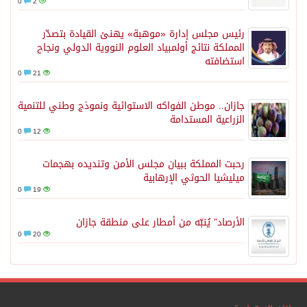
0
2
رئيس مجلس إدارة «موهبة» يهنئ القيادة بتصدّر
المملكة نتائج أولمبياد العلوم النووية الدولي ونجاح
استضافته
0
21
جازان.. موطن الفواكه الاستوائية ونموذج وطني للتنمية
الزراعية المستدامة
0
12
رحبت المملكة ببيان مجلس الأمن وتنديده بهجمات
ميليشيا الحوثي الإرهابية
0
19
الأرصاد” يُنبّه من أمطار على منطقة جازان
0
20