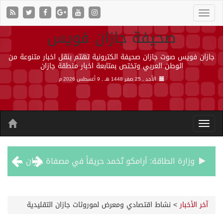
صحيفة جازان فويس
جازان فويس صوت جازان صحيفة الكترونية تهتم بنقل اخبار متنوعة من
الوطن العربي وتختص بمتابعة اخبار منطقة جازان
الأحد , 25 صفر 1448 هـ ,
9 أغسطس 2026 م
وزارة الطاقة: أرامكو تُخمد حريقاً في مصفاة جازان دون إصابات
رئيس مجلس إدارة «موهبة» يهنئ القيادة بتصدّر المملكة نتائج أولمبياد العلوم النووية الدولي ونجاح استضافته
آخر الأخبار
>
نشاط اقتصادي ومعرض لموروثات جازان التقليدية
جازان.. موطن الفواكه الاستوائية ونموذج وطني للتنمية الزراعية المستدامة