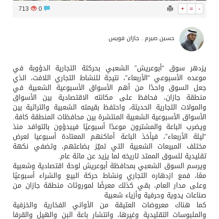
713
0
+
=
-
حسين صيرم . جازان فويس
يزدهر سوق “أبوعريش” الشعبي بحركتة التجارية الدؤوبة في
موعده الأسبوعي “الأربعاء”، نتيجة للنشاط التجاري اللافت، الذي
جعل السوق واحدًا من أهم الأسواق الأسبوعية الشعبية في
منطقة جازان، فحافظ على مكانته الاقتصادية بين الأسواق
والمولات التجارية الحديثة، واحتفظ بقيمته الشعبية والتراثية بين
الأسواق الأسبوعية الشعبية المنتشرة بين محافظات المنطقة كافة.
ويضرب الباعة والمشترون موعدًا أسبوعيًا فيبدؤون بالتوافد منذ
“ليلة الأربعاء”، فيأخذ الباعة أماكنهم المعتادة أسبوعيا لعرض
مختلف المبيعات الشعبية التي تميّز بضاعتهم، وتضفي نكهة
تقليدية للسوق الممتد تاريخه لما يزيد عن مائة عام.
ويرسم السوق الشعبي بمحافظة أبوعريش لوحة اقتصادية وشعبية
معًا، فمع ازدهاره التجاري ونشاط حركة البيع والشراء أسبوعيًا
وعلى مدار العام، بقي كذلك معرضًا لموروثات منطقة جازان من
صناعات يدوية وحرفية وأزياء شعبية
كما هناك معروضات العتيقة من الأواني الفخارية والخزفية
والملبوسات التقليدية وغيرها، وانتشار باعة البن والهيل والقرفا