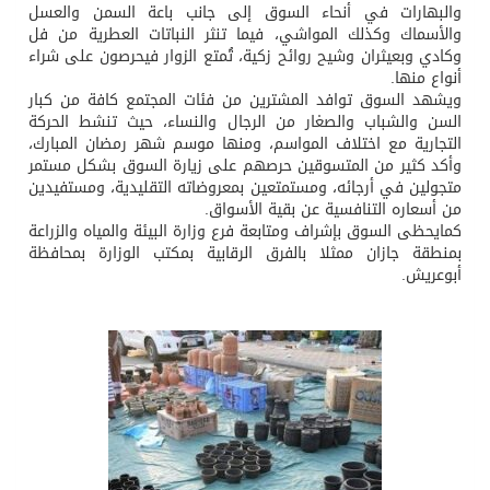
والبهارات في أنحاء السوق إلى جانب باعة السمن والعسل
والأسماك وكذلك المواشي، فيما تنثر النباتات العطرية من فل
وكادي وبعيثران وشيح روائح زكية، تُمتع الزوار فيحرصون على شراء
أنواع منها.
ويشهد السوق توافد المشترين من فئات المجتمع كافة من كبار
السن والشباب والصغار من الرجال والنساء، حيث تنشط الحركة
التجارية مع اختلاف المواسم، ومنها موسم شهر رمضان المبارك،
وأكد كثير من المتسوقين حرصهم على زيارة السوق بشكل مستمر
متجولين في أرجائه، ومستمتعين بمعروضاته التقليدية، ومستفيدين
من أسعاره التنافسية عن بقية الأسواق.
كمايحظى السوق بإشراف ومتابعة فرع وزارة البيئة والمياه والزراعة
بمنطقة جازان ممثلا بالفرق الرقابية بمكتب الوزارة بمحافظة
أبوعريش.