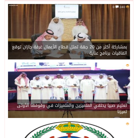
0
240
بمشاركة أكثر من 20 جهة تمثل قطاع الأعمال غرفة جازان توقع
اتفاقيات برنامج عناية
0
221
تعليم صبيا يحتفي المتميزين والمتميزات في وقوفها الأولى
تميزنا
0
216