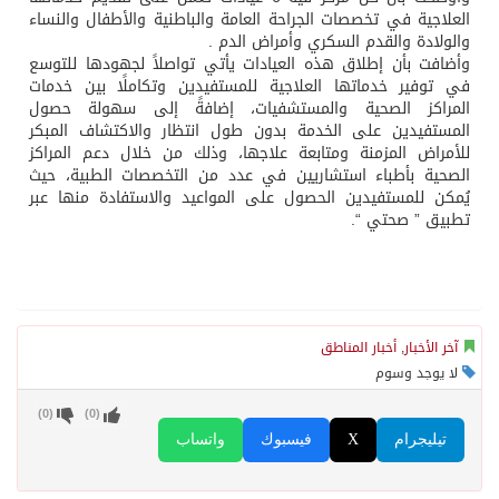
العلاجية في تخصصات الجراحة العامة والباطنية والأطفال والنساء
والولادة والقدم السكري وأمراض الدم .
وأضافت بأن إطلاق هذه العيادات يأتي تواصلاً لجهودها للتوسع
في توفير خدماتها العلاجية للمستفيدين وتكاملًا بين خدمات
المراكز الصحية والمستشفيات، إضافةً إلى سهولة حصول
المستفيدين على الخدمة بدون طول انتظار والاكتشاف المبكر
للأمراض المزمنة ومتابعة علاجها، وذلك من خلال دعم المراكز
الصحية بأطباء استشاريين في عدد من التخصصات الطبية، حيث
يُمكن للمستفيدين الحصول على المواعيد والاستفادة منها عبر
تطبيق ” صحتي “.
آخر الأخبار
,
أخبار المناطق
لا يوجد وسوم
)
0
(
)
0
(
تيليجرام
X
فيسبوك
واتساب