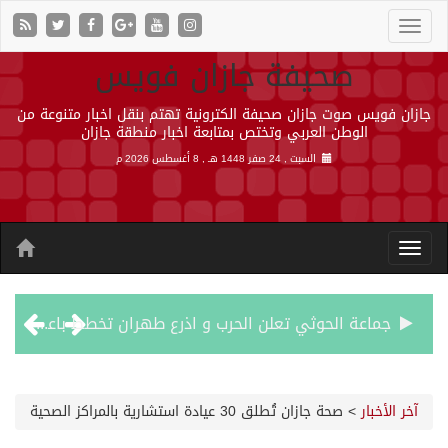
صحيفة جازان فويس
جازان فويس صوت جازان صحيفة الكترونية تهتم بنقل اخبار متنوعة من
الوطن العربي وتختص بمتابعة اخبار منطقة جازان
السبت , 24 صفر 1448 هـ ,
8 أغسطس 2026 م
جماعة الحوثي تعلن الحرب و اذرع طهران تخطط باعمال ارهابية واسعة تطال دول الشرق الاوسط
قمة سعودية – تركية – باكستانية في جدة
آخر الأخبار
>
صحة جازان تُطلق 30 عيادة استشارية بالمراكز الصحية
مقتل شخصين وإصابة 14 إثر انفجار عبوة ناسفة داخل حافلة في ريف دمشق