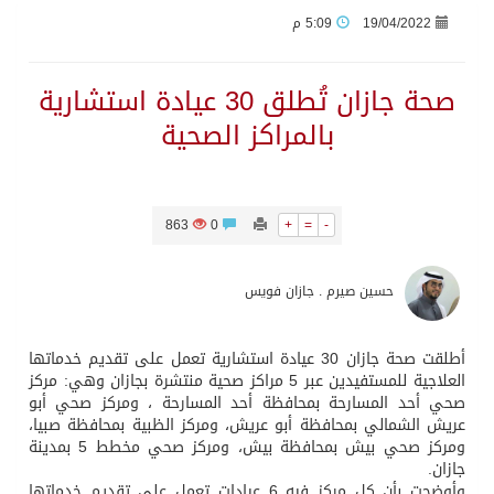
19/04/2022
5:09 م
جراء عدوان الاحتلال المتواصل على مخيم قلنديا إصابة 48 فلسطينيًا
صحة جازان تُطلق 30 عيادة استشارية
بالمراكز الصحية
اكتمال استقبال الدفعة الثانية من ضيوف خادم الحرمين الشريفين للعمرة والزيارة في المدينة المنورة
التحالف: إصابة (11) مدنياً في نجران نتيجة اعتداءات حوثية إرهابية
863
0
+
=
-
التحالف يعزي الحكومة اليمنية في استشهاد قوات يمنية جراء هجوم حوثي غادر
حسين صيرم . جازان فويس
مصدر سعودي مسؤول: تنسيق بين الميليشيات الحوثية والعراقية وإيران للإعداد لاعتداءات تستهدف المملكة
أطلقت صحة جازان 30 عيادة استشارية تعمل على تقديم خدماتها
العلاجية للمستفيدين عبر 5 مراكز صحية منتشرة بجازان وهي: مركز
حالة الطقس المتوقعة اليوم في المملكة
صحي أحد المسارحة بمحافظة أحد المسارحة ، ومركز صحي أبو
عريش الشمالي بمحافظة أبو عريش، ومركز الظبية بمحافظة صبيا،
ومركز صحي بيش بمحافظة بيش، ومركز صحي مخطط 5 بمدينة
إجتماع المكتب التعريفي للمتقاعدين بالصوارمة-مركز الحكامية
جازان.
وأوضحت بأن كل مركز فيه 6 عيادات تعمل على تقديم خدماتها