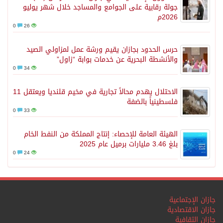
جولة رقابية على الجوامع والمساجد خلال شهر يوليو
2026م
0
26
حرس الحدود بجازان يقيم ورشة عمل لمزاولي الصيد
والأنشطة البحرية عن خدمات بوابة “زاول”
0
34
الاحتلال يهدم محالاً تجارية في مخيم قلنديا ويعتقل 11
فلسطينياً بالضفة
0
33
الهيئة العامة للإحصاء: إنتاج المملكة من النفط الخام
بلغ 3.46 مليارات برميل عام 2025
0
24
جازان الإجتماعية
جازان الاقتصادية
جازان الثقافية