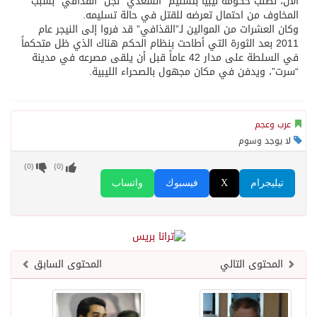
الآن، لطلب حكومة ليبيا بتسليم “السعدي” نجل “القذافي” بسبب
المخاوف من احتمال تعرضه للقتل في حالة تسليمه.
وكان العشرات من الموالين لـ”القذافي” قد فروا إلى النيجر عام
2011 بعد الثورة التي أطاحت بنظام الحكم هناك الذي ظل متحكماً
في السلطة على مدار 42 عاماً قبل أن يلقى مصرعه في مدينة
“سرت”، ويدفن في مكان مجهول بالصحراء الليبية.
عرب وعجم
لا يوجد وسوم
)
0
(
)
0
(
تيليجرام
X
فيسبوك
واتساب
المحتوى التالي
المحتوى السابق