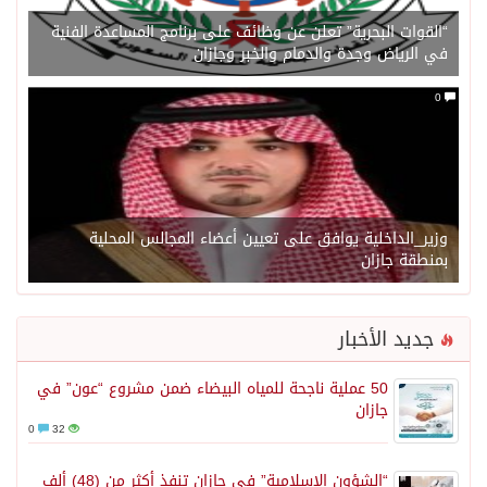
“القوات البحرية” تعلن عن وظائف على برنامج المساعدة الفنية
في الرياض وجدة والدمام والخبر وجازان
0
وزير_الداخلية يوافق على تعيين أعضاء المجالس المحلية
بمنطقة جازان
جديد الأخبار
50 عملية ناجحة للمياه البيضاء ضمن مشروع “عون” في
جازان
0
32
“الشؤون الإسلامية” في جازان تنفذ أكثر من (48) ألف