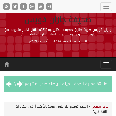
صحيفة جازان فويس
جازان فويس صوت جازان صحيفة الكترونية تهتم بنقل اخبار متنوعة من
الوطن العربي وتختص بمتابعة اخبار منطقة جازان
الخميس , 22 صفر 1448 هـ ,
6 أغسطس 2026 م
50 عملية ناجحة للمياه البيضاء ضمن مشروع “عون” في جازان
“الشؤون الإسلامية” في جازان تنفذ أكثر من (48) ألف جولة رقابية على الجوامع والمساجد خلال شهر يوليو 2026م
عرب وعجم
>
النيجر تسلم طرابلس مسؤولاً كبيراً في مخابرات
“القذافي”
حرس الحدود بجازان يقيم ورشة عمل لمزاولي الصيد والأنشطة البحرية عن خدمات بوابة “زاول”