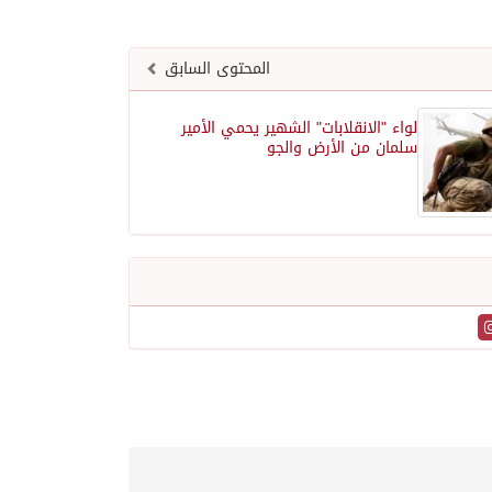
المحتوى السابق
لواء "الانقلابات" الشهير يحمي الأمير
سلمان من الأرض والجو