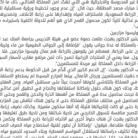
غير المدروسة والارتجالية هي التي تهدّد أمن المملكة الغذائي، ذلك ما أك
ذ مبارك محمد المطلقة، حيث قال: “إن عدم وجود تخطيط ورؤية مستقبلية ل
الزراعة السعودية, فاستنزاف المياه وإهدارها على زراعة الأعلاف, وتصديرها 
 غذائية ثانياً؛ لكون محصول القمح الذي هو أهم للدولة اكتفينا باستيراده 
ف”.
ليسوا مزارعين
يشير الدكتور بهجت طلعت حموة عضو في هيئة التدريس بجامعة الملك عبد ال
ة بالمملكة له عدة جوانب يقول: “فإضافة إلى الجوانب الطبيعية من ماء وت
 على الزراعة, فمعظم مَن يقومون بالزراعة هم عمال وليسوا مزارعين, فلا 
ل, مما يعني أن المنتجات الزراعية تصبح ذات ثمن مرتفع مقارب لأسعار ال
الزراعة داخل المملكة غير مربحة للمستثمرين”.
الدكتور بهجت: “إن الدعم الكبير الذي قُدِّم من قبل الحكومة بدعم زراعة الق
ه ذهبت للمستثمرين ورجال الأعمال, بينما المزارع البسيط لم يستطع الاستفا
في المملكة بالتلاشي لكونها أصبحت عبئاً على مستقبل المياه, ومن المفتر
ة، وذلك كون هناك حلول بإمكاننا استغلالها والنجاح في تحقيق أمن غذا
ة نجحت محاصيل عدة في المملكة من أهمها الذرة والدخن والقمح وحتى الأ
محاصيل في مختلف مناطق المملكة حتى لا يكون هناك تنافسٌ بين المزارعين
رة حتى لو كانت إنتاجياتها قليلة إلا أنها ستكون متميزة, وكذلك نضيف زراعة
لتصبح منافسة للسوق الخارجي من ناحية شكلها ومن ناحية طرق تغليفها 
لدكتور بهجت أن هناك حلولاً أخرى غير الاتجاه للزراعة خارج المملكة وتكم
 ومائية متقدمة، فيقول: “بإمكاننا أن نطور تقنية استصلاح مياه الصرف الصحي
لة تكثيف دراساتها لاستغلال المواسم الممطرة وبناء السدود لتجميع مياه ا
قيقة من خلال تجاربها في موضوع توفير المياه, كما يجب أن نلتفت لمسألة 