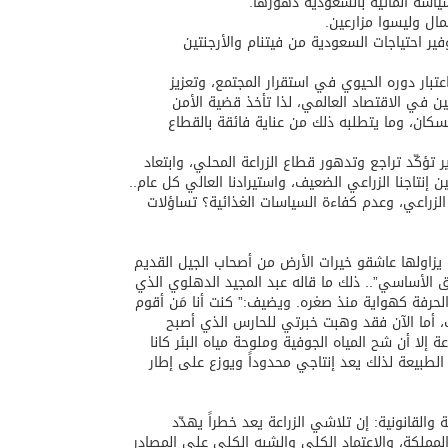
اسة المائية بالسعودية دهورها.
مال وليسوا مزارعين.
فير احتياجات السعودية من فيتنام والأرجنتين
تبار دوره الحيوي في استقرار المجتمع، وتعزيز
تين في الاقتصاد العالمي، لذا تأخذ قضية الأمن
سكان، وما يتطلبه ذلك من عناية فائقة بالقطاع
 تؤكّد تراجع وتدهور قطاع الزراعة المحلي، وابتعاد
 إنتاجنا الزراعي الضعيف، واستيرادنا العالي كل عام..
الزراعي، وعدم كفاءة السياسات الغذائية؟ تساؤلات
يزاولها عاشقو خيرات الأرض من أصحاب الجيل القديم
ق الأساسي”.. ذلك ما قاله عبد المجيد الدهلوي الذي
لحرفة كهواية منذ صغره. ويضيف:” كنت أنا مَن أقوم
، أما الآن فقد وهبت خبرتي للحارس الذي أصبح
لا أن شح المياه الجوفية وملوحة مياه البئر كانا
طبيعة لذلك يعد إنتاجي محدوداً ويوزع على إطار
القانونية: إن تلاشي الزراعة يعد خطراً يهدّد
المملكة، والاعتماد الكلي والشبه الكلي على المصادر