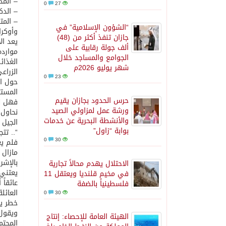
– المد
0
27
– الدك
– المت
“الشؤون الإسلامية” في
وأوكران
جازان تنفذ أكثر من (48)
يعد ال
ألف جولة رقابية على
موارده
الجوامع والمساجد خلال
الغذائ
شهر يوليو 2026م
الزراع
0
23
حول ال
المستث
حرس الحدود بجازان يقيم
فهل نح
ورشة عمل لمزاولي الصيد
نحاول 
والأنشطة البحرية عن خدمات
الجيل 
بوابة “زاول”
“.. تت
0
30
فلم يع
مازال 
بالإشر
الاحتلال يهدم محالاً تجارية
يعتني 
في مخيم قلنديا ويعتقل 11
عائقاً
فلسطينياً بالضفة
العائل
0
30
خطر يه
ويقول 
الهيئة العامة للإحصاء: إنتاج
المجتم