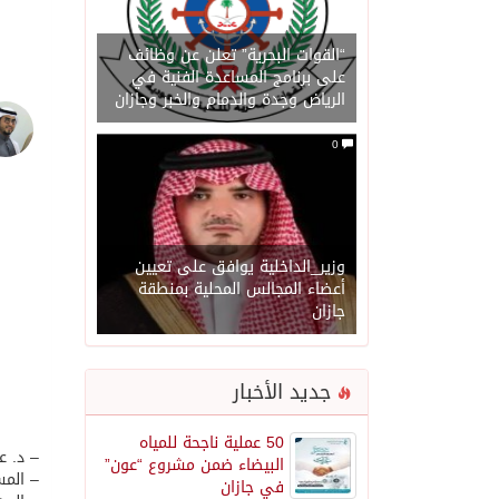
“القوات البحرية” تعلن عن وظائف
على برنامج المساعدة الفنية في
الرياض وجدة والدمام والخبر وجازان
0
وزير_الداخلية يوافق على تعيين
أعضاء المجالس المحلية بمنطقة
جازان
جديد الأخبار
50 عملية ناجحة للمياه
– د. ع
البيضاء ضمن مشروع “عون”
– المس
في جازان