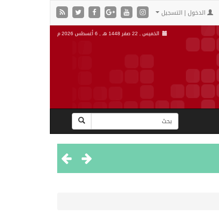
الدخول | التسجيل
الخميس , 22 صفر 1448 هـ ,
6 أغسطس 2026 م
”