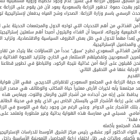
ير السابق لشؤون الزراعة في عسير: عدم وجود تخطيط ورؤية مستقبلية للسي
تور بهجت حموة: تدهور الزراعة بالسعودية يعود لأن مَن يقوم على الزراعة ع
حدث الرسمي باسم وزارة الزراعة: الصحراء وشح المياه يدفعان لإستراتيجية تو
يا.
أمن الغذائي من أهم التحديات التي تواجه الدول والمجتمعات الحديثة على اع
 الطبيعية وثرواته، لاسيما أن الغذاء والبترول أصبحا أهم سلعتين إستراتيجي
ي بُعداً مهماً للدول في ظل بعض الظروف السياسية والاقتصادية، وتزايد ال
ي والمحاصيل الإستراتيجية.
أمن الغذائي السعودي تطرح “سبق” عدداً من التساؤلات عمّا يتردّد من تقارير
مرين السعوديين وتفضيلهم الاستثمار في الخارج، وتتزايد الفجوة الغذائية بين
ن مُقبلون على أزمة أمن غذائية نتيجة الركود، والتباطؤ في تطوير قطاعنا 
الإجابة عنها في التحقيق التالي:
القديم
جه حرفة الزراعة في المجتمع السعودي للانقراض التدريجي فهي الآن هواية 
د مجتمعنا يأبه لخيرات الأرض معتبراً حياة المكاتب والوظائف هي مصدر الرز
يحافظ على إرثه من أجداده من أشجار التين والرمان والتوت، ويمارس هذه ا
اف على زراعة الأشجار التي بالبستان الخاص بي الذي يقع في مدينة الطائف
بتلك الأشجار على الدوام وعلى الرغم من وجود رغبة في التوسع في الزراعة إ
 أمامي فسبلي في ممارسة هذه الهواية بدائية وغير متطورة وتعتمد على ال
ة فقط”.
دّد المجتمع بأكمله
اللواء الدكتور أنور عشقي رئيس مركز الشرق الأوسط للدراسات الإستراتيجية و
ع بأكمله، وبالذات في ظل اختفاء زراعة المحاصيل التموينية الأساسية داخل 