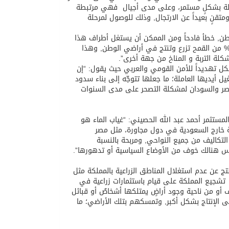
لدولة بشكلٍ مستمر، وعلى مدى أجيال فهي مرتبطة
قنٍ بعيداً عن الارتجال, وذلك للوصول لمرحلة
ن, خطأ فادحاً ومن الممكن أن يستغل أطراف هذا
لل ضدّنا سياسياً وقت الأزمات , فلا بد من وضع إستراتيجية للوصول لنسبة 20 % من القمح تزرع وتنتج في أراضي الوطن, وهذا
لة التربة و المناخ من جهة أخرى”.
شكل تهديداً للأمن القومي والعربي حيث يقول: “إن
 أيديها العاملة؛ ما جعلها تتوجّه إلى بناء سدود
ا مصر والسودان لمشكلة التصحر على مدى السنوات
مستثمر أحمد عبد الله الحصيني: “غياب الماء هو
ية خارج السعودية في دول مجاورة، مثل مصر
 التكاليف من جميع النواحي, ومربحة بالنسبة
س هنالك خوف من الأوضاع السياسية أو تدهورها”.
ج عن عدم استغلال المناطق الزراعية بالمملكة مثل
 تشجيع المملكة على قيام باستثمارات زراعية في
يف أو من ناحية وجود أراضٍ يمتلكها أشخاصٌ أو قبائل
 الإنتاج بشكل أكبر, وتمسكهم بتلك الأراضي؛ ما