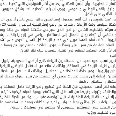
ثمارات الخارجية، وأن الأمن الغذائي يعد من أكبر الهواجس التي تحيط با
وثيقٍ بالأمن الوطني والقومي، ويجب أن يتم التخطيط لها بشكلٍ مدروسٍ ومت
اء الذاتي على ألأقل.
: “يعد تهميش زراعة أهم محصول إستراتيجي وهو القمح داخل أراضي الوط
الخ
يد سيتم بالتخطيط الكامل الواضح الذي سيراعي مشكلة المياه من جهة ومشك
عشقي أن اتجاه رجال الأعمال إلى الاستثمار الزراعي في إثيوبيا بالذات, ي
ثيوبيا سهّلت أمام المستثمرين في قطاع الزراعة كل السبل لتحرص على تشغيل
 المياه القادمة من نهر النيل, وهذا سيعرّض بالتأكيد دولتين عربيتين وهم
ة, لأن هذه السدود تسهم في تقليل منسوب مياه نهر النيل”.
لماء
رير لسبب لجوء عديد من المستثمرين للزراعة خارج أراضي السعودية، يقول ال
يس لغياب الزراعة في المملكة, ولذلك لا مانع من استغلال الأراضي الزراع
ان وإثيوبيا لتوفير حاجة المملكة من المحاصيل, وبالذات لأنها أقل من ناحية
مرين, إضافة إلى وجود ضمانات تحمي أي مستثمر من قبل البنوك فلذلك لي
تغلال المناطق الزراعية
ة نظر أحمد الحصيني، فإن الخطأ في تدهور وضع الزراعة داخل المملكة ينت
والطائف وتبوك وغيرها من المناطق التي تتمتع بوفرة المياه فيضيف: “رغم
 إلا أن مسألة الزراعة الداخلية لا تزال تواجهه عقبات, سواء من ناحية التكال
ن الزراعة بشكل بدائي نوعاً ما وليس لديهم إمكانات ومعدات تساعدهم على
من الصعب على المستثمر السعودي أن يستثمر في مساحات واسعة”.
جود تخطيط ورؤية