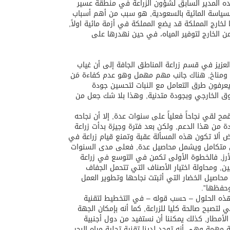
ّده المدير السابق لشؤون الزراعة في منطقة عسير
لسياسة المائية بالسعودية, هو سبب من أهم أسباب
لخارج المملكة قد يضع المملكة في أزمة مائية اولاً,
من الخارج لتوفير المياه، في حين نهدرها على
عزيز في قسم زراعة المناطق الجافة إلى أن غياب
ربة ومناخ, هناك جانب مهم مهمل وهو عدم كفاءة مَن
يعرفون طرق التعامل مع النبات لتحسين جودة
سوق الخارجي وبجودة متدنية, وهذا بلا شك جعل من
مح لقي نجاحاً فعلياً على سنوات عدة, إلا أن نجاحه
دة من هذا الدعم, ولكن بعد فترة وجيزة بدأت زراعة
ض ألا تكون هذه المسألة عقبة وتمنع قيام زراعة في
ئي متكامل ويشمل محاصيل عدة, فعلى مدى السنوات
رز, فالخطوة الأولى تكمن في التوسع في زراعة
, ومحاولة اختيار الأصناف التي تتحمل الجفاف
 محاصيل الخضار التي أثبتت نجاحها وتطوير العمل
وحفظها”.
ن هذه الحلول – حسب قوله – في التخطيط لتقنية
 لتصبح صالحة كليا للزراعة, كما أنه بإمكان الجهة
لأمطار, كذلك يمكننا أن نستفيد من دول أجنبية
مهمة وهي أنه توجد لدينا تقنية تحلية مياه البحر,