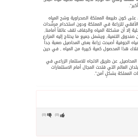
بر”.
على كون طبيعة المملكة الصحراوية وشح المياه
لأفقي للزراعة في المملكة ودون استخدام مرشّدات
ة إلا أن مشكلة المياه والجفاف تقف عائقاً أمامنا,
 صندوق التنمية, ويشمل جميع ما يحتاج إليه المزارع
اه الجوفية أصبحت زراعة بعض المحاصيل صعبة جداً
 زراعة القمح كلياً, لاستهلاك هذا المحصول كمية كبيرة من المياه , في حين
المحاصيل, عن طريق الاتجاه للاستثمار الزراعي في
لدان العالم التي فتحت المجال أمام الاستثمارات
ات المملكة بشكلٍ آمن”.
)
0
(
)
0
(