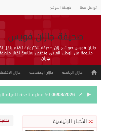
تواصل معنا
خريطة الموقع
صحيفة جازان فويس
جازان فويس صوت جازان صحيفة الكترونية تهتم بنقل اخب
متنوعة من الوطن العربي وتختص بمتابعة اخبار منطقة
جازان
جازان الرياضية
جازان الإجتماعية
جازان الاقتصاد
06/08/2026
50 عملية ناجحة للمياه البيضاء ضمن مشروع “عون” في جازان
06/08/2026
“الشؤون الإسلامية” في جازان تنفذ أكثر من (48) ألف جولة رقا
الأخبار الرئيسية
تحقيق
06/08/2026
حرس الحدود بجازان يقيم 