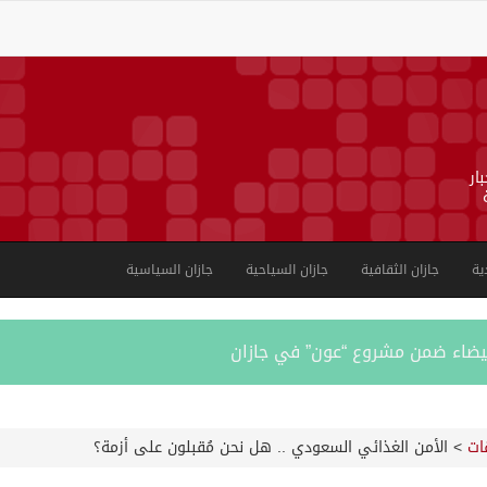
ار
ية
جازان الثقافية
جازان السياحية
جازان السياسية
بية على الجوامع والمساجد خلال شهر يوليو 2026م
ات
>
الأمن الغذائي السعودي .. هل نحن مُقبلون على أزمة؟
ورشة عمل لمزاولي الصيد والأنشطة البحرية عن خدمات بوابة “زاول