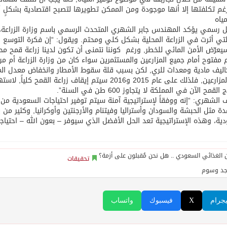
غم تكلفتها إلا أنها موجودة ومن الممكن تطويرها لتصبح اقتصادية بشكلٍ أك
ياه
رسمي يؤكد المهندس جابر الشهري المتحدث الرسمي باسم وزارة الزراعة، 
ي أثرت في الزراعة المحلية بشكل كلي ومحتم. ويقول: “إن فكرة التوسع ا
يعرّض الأمن المائي للخطر, ورغم كوننا نتمنى أن تكون لدينا زراعة قمح محلي
 مفتوح أمام جميع المزارعين والمستثمرين سواء كان من وزارة الزراعة أم من
ليف مادية ومعدات للري, لكن بسبب قلة سقوط الأمطار وانخفاض معدل المي
على المزارعين, فلذلك على عام 2015 و2016 سيتم إيقاف
القمح الآن في المملكة لا يتجاوز 600 طن في السنة”.
الشهري: “إنه ووفقاً لإستراتيجية آمنة سيتم توفير احتياجات السعودية من 
ة مثل الحبشة والسودان وأستراليا وفيتنام والأرجنتين وأوكرانيا, وكثير من ب
ية، وهذه الإستراتيجية تعد الحل الأفضل الذي سيوفر – بعون الله – احتياج
تحقيقات
جد وسوم
يجرام
X
فيسبوك
واتساب