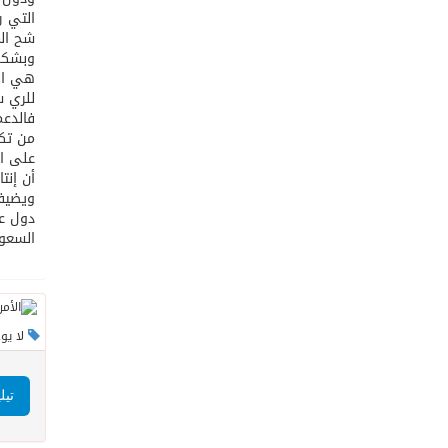
التي ر
شح الم
وبشكل 
هي الت
للري س
فالدعم
من تكا
أن إنتاج 
ويضيف 
دول عد
السعود
لا يو
تيل