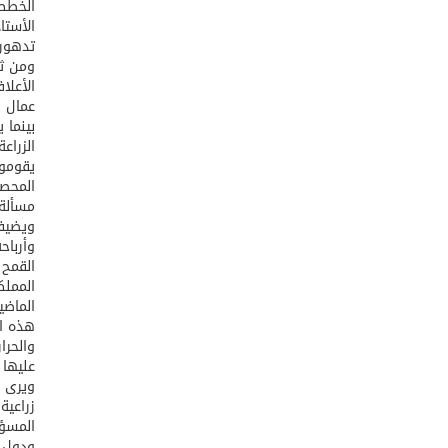
الخطط 
الأستا
تدهور 
ومن ثم
الأعلا
عمال و
بينما 
الزراع
يقومون
المحصو
مسألة 
ويضيف 
وأرباح
القمح 
المملك
الماضي
هذه ال
والحرا
عليها 
ويرى ا
زراعية
المسؤو
ودول ش