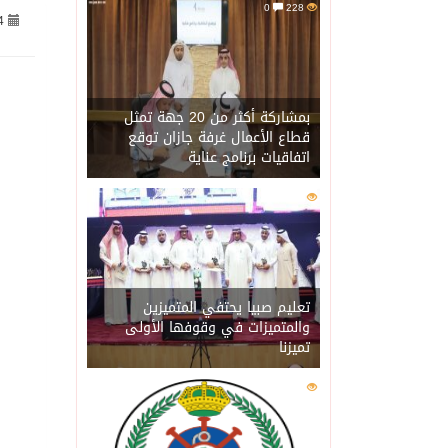
0
228
4
06/08/2026
الاحتلال يهدم محالاً تجارية في مخي
06/08/2026
الهيئة العامة للإحصاء: إنتاج المملكة 
بمشاركة أكثر من 20 جهة تمثل
قطاع الأعمال غرفة جازان توقع
اتفاقيات برنامج عناية
06/08/2026
«الصحة العالمية» تحذر: إي
0
202
06/08/2026
«لدينا كميات هائلة».. ترا
06/08/2026
مركز “استدامة” بجازان يس
تعليم صبيا يحتفي المتميزين
والمتميزات في وقوفها الأولى
تميزنا
06/08/2026
أمير منطقة جازان يكرّم ث
0
201
06/08/2026
القبض على مواطن لنقله (11) مخالفًا لنظام أمن الحدود بمنطقة جاز