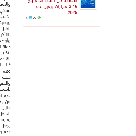
المملكة من النفط الخام بلغ
والاست
3.46 مليارات برميل عام
بشكلٍ 
2025
الاكتف
0
22
ويضيف
بالتأك
وأوضح 
دولة إ
لتخزين
القادم
غياب ا
وفي تب
سبب رئ
والسود
للمستث
عدم اس
من وجه
جازان 
الداخل
يمارسو
يجعل 
عدم و