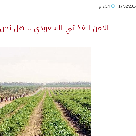
17/02/201
2:14 م
م قلنديا ويعتقل 11 فلسطينياً بالضفة
الأمن الغذائي السعودي .. هل نحن 
من النفط الخام بلغ 3.46 مليارات برميل عام 2025
بولا يتسارع في الكونغو ويتجاوز قدرات الاستجابة
مب يرد على تقارير نفاد الصواريخ الدقيقة بعد حرب إيران والبنتاغون
تعرض نظم وتقنيات الري الزراعية
لاثة مواطنين لتبرعهم بأجزاء من أعضائهم
ان