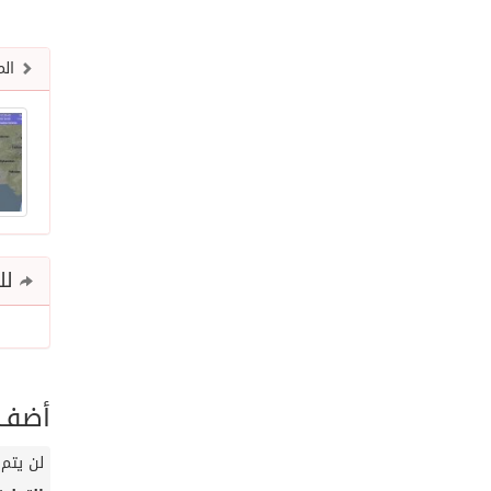
الم
للم
أضف ت
لن يتم 