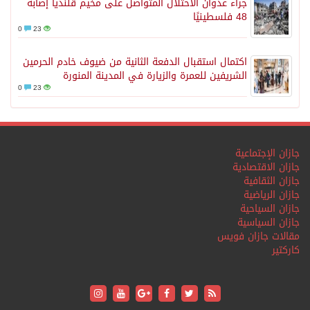
جراء عدوان الاحتلال المتواصل على مخيم قلنديا إصابة
48 فلسطينيًا
0
23
اكتمال استقبال الدفعة الثانية من ضيوف خادم الحرمين
الشريفين للعمرة والزيارة في المدينة المنورة
0
23
جازان الإجتماعية
جازان الاقتصادية
جازان الثقافية
جازان الرياضية
جازان السياحية
جازان السياسية
مقالات جازان فويس
كاركتير