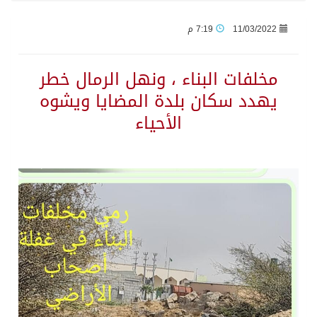
11/03/2022
7:19 م
جراء عدوان الاحتلال المتواصل على مخيم قلنديا إصابة 48 فلسطينيًا
مخلفات البناء ، ونهل الرمال خطر
اكتمال استقبال الدفعة الثانية من ضيوف خادم الحرمين الشريفين للعمرة والزيارة في المدينة المنورة
يهدد سكان بلدة المضايا ويشوه
الأحياء
التحالف: إصابة (11) مدنياً في نجران نتيجة اعتداءات حوثية إرهابية
التحالف يعزي الحكومة اليمنية في استشهاد قوات يمنية جراء هجوم حوثي غادر
مصدر سعودي مسؤول: تنسيق بين الميليشيات الحوثية والعراقية وإيران للإعداد لاعتداءات تستهدف المملكة
حالة الطقس المتوقعة اليوم في المملكة
إجتماع المكتب التعريفي للمتقاعدين بالصوارمة-مركز الحكامية