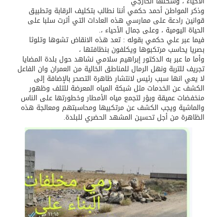
الأحياء ، وشكلها الخارجي
وذكر المواطن أحمد حكمي أننا نطالب بتكليف الرقابة وتطبيق
قوانين رادعة على ممارسي هذه العادات التي أثرت سلبا على
الحياة اليومية ، وعلى جمال الأحياء ،.
فيما عبر علي حكمي بقوله : تعد هذه الانقاض تشوها وتلوثا
بصريا يحاسب مرتكبوها ويكلفون بنظافتها ،
وأما ما عبر به الدكتور إبراهيم سلامي نشاهد حول بلدة المضايا
تجريف للتربة ونهل الرمال للمناطق الخالية من العمران وان الفاعل
لا يعي انها سبب رئيس لانتشار ظاهرة التصحر بالإضافة إلى
الكشف عن الخدمات مثل شبكة المياه المعرضة للتلف وظهور
منخفضات عميقة وبؤر لتجمع مياه الأمطار وخطورتها على الناس
والماشية ويجب الكشف عن مرتكبيها ومحاسبتهم ومعالجة هذه
الظاهرة من أجل تحسين المشهد الحضري للبلدة.