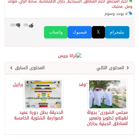
أخبار المجتمع
,
أخبار المناطق
,
السياحية
,
جازان الاقتصادية
,
ساحة الرأي
,
صوتك
وصل
,
محليات
لا يوجد وسوم
)
0
(
)
0
(
تيليجرام
X
فيسبوك
واتساب
المحتوى التالي
المحتوى السابق
“وفد
برازيل
مجلس الشورى” بجولة
الحديقة بطل دورة عميد
لهيئةو تطوير وتعمير
الصوارمة الشتوية الخامسة
المناطق الجبلية بجازان