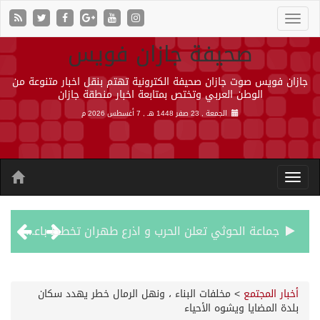
صحيفة جازان فويس
جازان فويس صوت جازان صحيفة الكترونية تهتم بنقل اخبار متنوعة من
الوطن العربي وتختص بمتابعة اخبار منطقة جازان
الجمعة , 23 صفر 1448 هـ ,
7 أغسطس 2026 م
جماعة الحوثي تعلن الحرب و اذرع طهران تخطط باعمال ارهابية واسعة تطال دول الشرق الاوسط
قمة سعودية – تركية – باكستانية في جدة
أخبار المجتمع
>
مخلفات البناء ، ونهل الرمال خطر يهدد سكان
بلدة المضايا ويشوه الأحياء
مقتل شخصين وإصابة 14 إثر انفجار عبوة ناسفة داخل حافلة في ريف دمشق