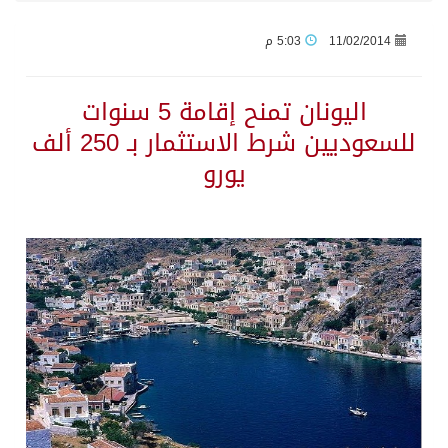
11/02/2014
5:03 م
لماذا تُلقب جازان بـ«عاصمة البرق العربية»؟.. المسند يكشف 6 أسرار
اليونان تمنح إقامة 5 سنوات
إجلاء أكثر من 470 شخصاً جراء حريق غابات يلتهم 80 كيلومتراً في إسبانيا
للسعوديين شرط الاستثمار بـ 250 ألف
يورو
أندية وزارة الداخلية والمكتب الإستراتيجي لتطوير منطقة جازان يوقعان مذكرة تعاون
أمير منطقة جازان يطّلع على تقرير الخدمات البلدية بمحافظة صامطة
دوريات إدارة المجاهدين بمنطقة جازان تقبض على مقيم لنقله مخالفين لنظام أمن الحدود
حرس الحدود ينفذ مبادرة لتنظيف قاع البحر في منطقة جازان
وصول الدفعة الثانية والسبعين من العائدين الفلسطينيين إلى رفح