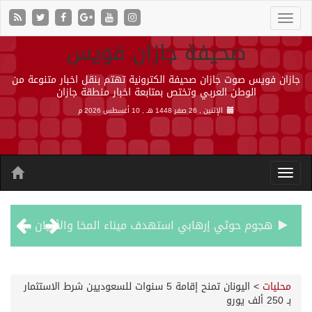
صحيفة جازان فويس
جازان فويس صوت جازان صحيفة الكترونية تهتم بنقل اخبار متنوعة من
الوطن العربي وتختص بمتابعة اخبار منطقة جازان
الإثنين , 26 صفر 1448 هـ ,
10 أغسطس 2026 م
هجوم حوثي إرهابي استهدف ميناء المخا والأعيان المدنية والقوات المسلحة في مدينة المخا
إصابات وقصف مدفعي إسرائيلي في عدة مناطق بقطاع غزة
محليات
>
اليونان تمنح إقامة 5 سنوات للسعوديين شرط الاستثمار
بـ 250 ألف يورو
حرس الحدود بجازان يحبط تهريب 31,500 قرص خاضع لتنظيم التداول الطبي