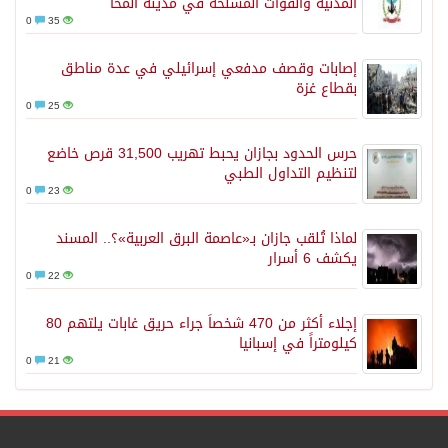
المدنية والقوات المسلحة في مدينة المخا
0
35
إصابات وقصف مدفعي إسرائيلي في عدة مناطق
بقطاع غزة
0
25
حرس الحدود بجازان يحبط تهريب 31,500 قرص خاضع
لتنظيم التداول الطبي
0
23
لماذا تُلقب جازان بـ«عاصمة البرق العربية»؟.. المسند
يكشف 6 أسرار
0
22
إجلاء أكثر من 470 شخصاً جراء حريق غابات يلتهم 80
كيلومتراً في إسبانيا
0
21