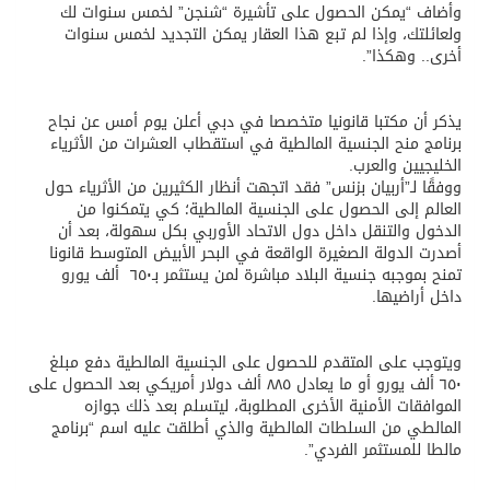
وأضاف “يمكن الحصول على تأشيرة “شنجن” لخمس سنوات لك
ولعائلتك، وإذا لم تبع هذا العقار يمكن التجديد لخمس سنوات
أخرى.. وهكذا”.
يذكر أن مكتبا قانونيا متخصصا في دبي أعلن يوم أمس عن نجاح
برنامج منح الجنسية المالطية في استقطاب العشرات من الأثرياء
الخليجيين والعرب.
ووفقًا لـ”أربيان بزنس” فقد اتجهت أنظار الكثيرين من الأثرياء حول
العالم إلى الحصول على الجنسية المالطية؛ كي يتمكنوا من
الدخول والتنقل داخل دول الاتحاد الأوربي بكل سهولة، بعد أن
أصدرت الدولة الصغيرة الواقعة في البحر الأبيض المتوسط قانونا
تمنح بموجبه جنسية البلاد مباشرة لمن يستثمر بـ٦٥٠ ألف يورو
داخل أراضيها.
ويتوجب على المتقدم للحصول على الجنسية المالطية دفع مبلغ
٦٥٠ ألف يورو أو ما يعادل ٨٨٥ ألف دولار أمريكي بعد الحصول على
الموافقات الأمنية الأخرى المطلوبة، ليتسلم بعد ذلك جوازه
المالطي من السلطات المالطية والذي أطلقت عليه اسم “برنامج
مالطا للمستثمر الفردي”.