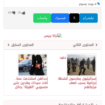
لا يوجد وسوم
)
0
(
)
0
(
تيليجرام
X
فيسبوك
واتساب
المحتوى التالي
المحتوى السابق
جنود
إسرائيليون يمارسون أنشطة
إحداهن استخدمت عصا..
إجرامية بسبب ضعف
ثلاث سيدات يعتدين على
مرتباتهم
منسوبي "الهيئة" بحائل