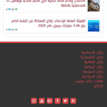
الاحتلال يهدم محالاً تجارية في مخيم قلنديا ويعتقل 11
فلسطينياً بالضفة
0
29
الهيئة العامة للإحصاء: إنتاج المملكة من النفط الخام
بلغ 3.46 مليارات برميل عام 2025
0
22
جازان الإجتماعية
جازان الاقتصادية
جازان الثقافية
جازان الرياضية
جازان السياحية
جازان السياسية
مقالات جازان فويس
كاركتير