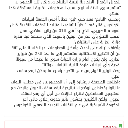
لتحويل الأموال الاتحادية لتلبية الالتزامات، ولكن تلك الجهود لن
تستمر سوى ثلاثة أسابيع بسبب المدفوعات الكبيرة المستحقة هذا
الشهر.
وبحسب “التايم” فقد كتب “ليو” خطاباً أمس الجمعة لقيادات
الكونجرس قال فيه: “نظراً للتفاوت المتزايد للتدفقات النقدية خلال
الموسم الضريبي، الذي بدأ في الـ31 من يناير الماضي، فمن
الصعب التنبؤ بأي قدر من اليقين بالموعد الذي ستنفد فيه قدرة
وزارة الخزانة على الاقتراض”.
وأضاف: “بناء على أحدث وأفضل المعلومات لدينا فلسنا على ثقة
من أن التدابير الاستثنائية ستستمر إلى ما بعد الـ27 من فبراير
الجاري، ولن يكون أمام وزارة الخزانة سوى ما لديها من سيولة
نقدية وأي إيرادات واردة لتلبية التزامات دولتنا”.
وحث الوزير الكونجرس على التحرك بأسرع ما يمكن لرفع سقف
الديْن.
واختتمت الصحيفة بالإشارة إلى أن الجمهوريين في مجلس النواب
ما زالوا يخططون لوضع استراتيجية لرفع سقف الديون والبحث مع
المشرعين المحافظين لانتزاع تنازلات من أجل أي رفع لسقف
الديون، ولكن الكثيرين يخشون تأثير حدوث إغلاق مالي آخر
للحكومة الأمريكية في عام انتخابات التجديد النصفي للكونجرس.
عرب وعجم