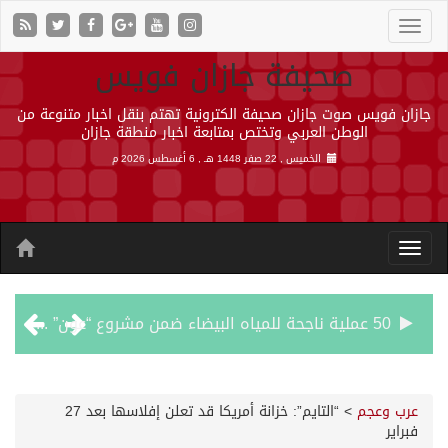
صحيفة جازان فويس
جازان فويس صوت جازان صحيفة الكترونية تهتم بنقل اخبار متنوعة من
الوطن العربي وتختص بمتابعة اخبار منطقة جازان
الخميس , 22 صفر 1448 هـ ,
6 أغسطس 2026 م
50 عملية ناجحة للمياه البيضاء ضمن مشروع “عون” في جازان
“الشؤون الإسلامية” في جازان تنفذ أكثر من (48) ألف جولة رقابية على الجوامع والمساجد خلال شهر يوليو 2026م
عرب وعجم
>
“التايم”: خزانة أمريكا قد تعلن إفلاسها بعد 27
فبراير
حرس الحدود بجازان يقيم ورشة عمل لمزاولي الصيد والأنشطة البحرية عن خدمات بوابة “زاول”