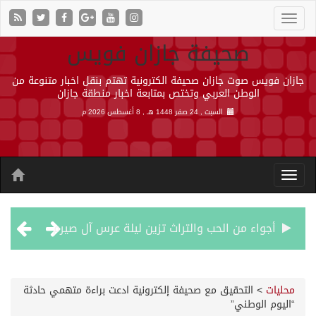
صحيفة جازان فويس
جازان فويس صوت جازان صحيفة الكترونية تهتم بنقل اخبار متنوعة من
الوطن العربي وتختص بمتابعة اخبار منطقة جازان
السبت , 24 صفر 1448 هـ ,
8 أغسطس 2026 م
أجواء من الحب والتراث تزين ليلة عرس آل صيرم
اتفاقية مكة… تعزيز الردع لحماية الاستقرار وترحيب اقليمي ودولي بها
محليات
>
التحقيق مع صحيفة إلكترونية ادعت براءة متهمي حادثة
“اليوم الوطني”
الجيش اليمني ينفذ عملية عسكرية ضد الحوثيين رداً على هجماتهم