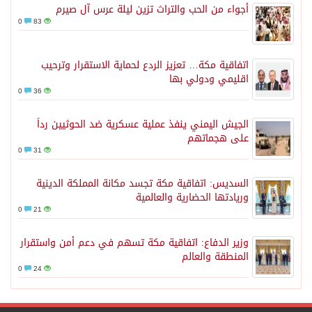
أجواء من الحب والتراث تزين ليلة عرس آل صيرم
0
83
اتفاقية مكة… تعزيز الردع لحماية الاستقرار وترحيب
اقليمي ودولي بها
0
36
الجيش اليمني ينفذ عملية عسكرية ضد الحوثيين رداً
على هجماتهم
0
31
السديس: اتفاقية مكة تجسد مكانة المملكة الدينية
وريادتها الحضارية والعالمية
0
21
وزير الدفاع: اتفاقية مكة تسهم في دعم أمن واستقرار
المنطقة والعالم
0
24