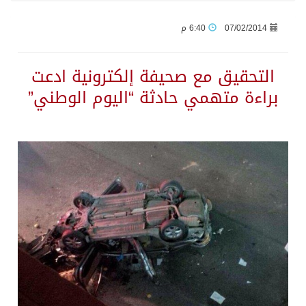
07/02/2014
6:40 م
السديس: اتفاقية مكة تجسد مكانة المملكة الدينية وريادتها الحضارية والعالمية
التحقيق مع صحيفة إلكترونية ادعت
وزير الدفاع: اتفاقية مكة تسهم في دعم أمن واستقرار المنطقة والعالم
براءة متهمي حادثة “اليوم الوطني”
رئيس وزراء العراق لرئيس الاستخبارات السعودي: نرفض استخدام أراضينا منطلقاً لأي هجمات
الرياض وأنقرة وإسلام آباد تطلق «اتفاقية مكة» للدفاع
حالة الطقس المتوقعة اليوم في المملكة
جماعة الحوثي تعلن الحرب و اذرع طهران تخطط باعمال ارهابية واسعة تطال دول الشرق الاوسط
قمة سعودية – تركية – باكستانية في جدة