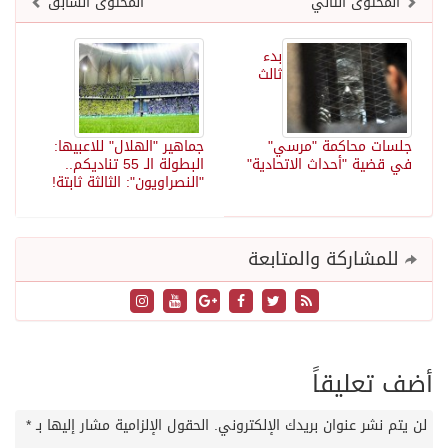
المحتوى التالي
المحتوى السابق
بدء
ثالث
جلسات محاكمة "مرسي"
جماهير "الهلال" للاعبيها:
في قضية "أحداث الاتحادية"
البطولة الـ 55 تناديكم..
"النصراويون": الثالثة ثابتة!
للمشاركة والمتابعة
أضف تعليقاً
لن يتم نشر عنوان بريدك الإلكتروني.
الحقول الإلزامية مشار إليها بـ
*