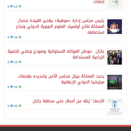
إصابات
0
13
رئيس مجلس إدارة «موهبة» يهنئ القيادة بتصدّر
المملكة نتائج أولمبياد العلوم النووية الدولي ونجاح
استضافته
0
24
جازان.. موطن الفواكه الاستوائية ونموذج وطني للتنمية
الزراعية المستدامة
0
15
رحبت المملكة ببيان مجلس الأمن وتنديده بهجمات
ميليشيا الحوثي الإرهابية
0
22
الأرصاد” يُنبّه من أمطار على منطقة جازان
0
25