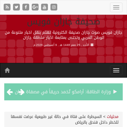
صحيفة جازان فويس
جازان فويس صوت جازان صحيفة الكترونية تهتم بنقل اخبار متنوعة من
الوطن العربي وتختص بمتابعة اخبار منطقة جازان
الأحد , 25 صفر 1448 هـ ,
9 أغسطس 2026 م
وزارة الطاقة: أرامكو تُخمد حريقاً في مصفاة جازان دون إصابات
رئيس مجلس إدارة «موهبة» يهنئ القيادة بتصدّر المملكة نتائج أولمبياد العلوم النووية الدولي ونجاح استضافته
محليات
>
السيطرة على فتاة في حالة غير طبيعية عرضت نفسها
للخطر داخل فندق بالرياض
جازان.. موطن الفواكه الاستوائية ونموذج وطني للتنمية الزراعية المستدامة