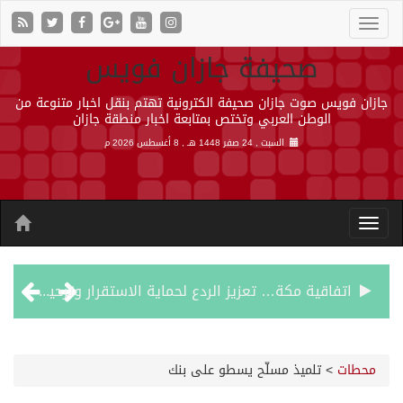
صحيفة جازان فويس
جازان فويس صوت جازان صحيفة الكترونية تهتم بنقل اخبار متنوعة من
الوطن العربي وتختص بمتابعة اخبار منطقة جازان
السبت , 24 صفر 1448 هـ ,
8 أغسطس 2026 م
اتفاقية مكة… تعزيز الردع لحماية الاستقرار وترحيب اقليمي ودولي بها
الجيش اليمني ينفذ عملية عسكرية ضد الحوثيين رداً على هجماتهم
محطات
>
تلميذ مسلّح يسطو على بنك
السديس: اتفاقية مكة تجسد مكانة المملكة الدينية وريادتها الحضارية والعالمية