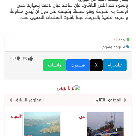
ولسوء حظ اللص الناشئ، فإن شاهد عيان لاحقه بسيارته حتى
أوقعت به الشرطة وهو ممسكٌ بغنيمته لكن دون أن يُبدي مقاومةً.
واعترف التلميذ بالجريمة، فيما باشرت السلطات التحقيق معه.
محطات
لا يوجد وسوم
)
0
(
)
0
(
تيليجرام
X
فيسبوك
واتساب
المحتوى التالي
المحتوى السابق
في
"المياه