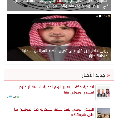
“القوات البحرية” تعلن عن وظائف على برنامج المساعدة الفنية
في الرياض وجدة والدمام والخبر وجازان
0
208
وزير_الداخلية يوافق على تعيين أعضاء المجالس المحلية
بمنطقة جازان
جديد الأخبار
اتفاقية مكة… تعزيز الردع لحماية الاستقرار وترحيب
اقليمي ودولي بها
0
22
الجيش اليمني ينفذ عملية عسكرية ضد الحوثيين رداً
على هجماتهم