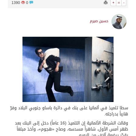
1390
0
+
=
-
حسين صيرم
سطا تلميذ في ألمانيا على بنك في دائرة باساو جنوبي البلاد وفرّ
هارباً بدراجته.
وقالت الشرطة الألمانية إن التلميذ (16 عاماً) دخل إلى البنك بعد
ظهر أمس الأول، شاهراً مسدسه، وصاح «هجوم»، وأخذ مبلغاً
يقدّر ببضعة آلاف من اليورو.