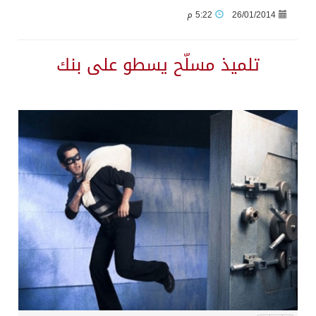
26/01/2014
5:22 م
وزير الدفاع: اتفاقية مكة تسهم في دعم أمن واستقرار المنطقة والعالم
تلميذ مسلّح يسطو على بنك
رئيس وزراء العراق لرئيس الاستخبارات السعودي: نرفض استخدام أراضينا منطلقاً لأي هجمات
الرياض وأنقرة وإسلام آباد تطلق «اتفاقية مكة» للدفاع
حالة الطقس المتوقعة اليوم في المملكة
جماعة الحوثي تعلن الحرب و اذرع طهران تخطط باعمال ارهابية واسعة تطال دول الشرق الاوسط
قمة سعودية – تركية – باكستانية في جدة
مقتل شخصين وإصابة 14 إثر انفجار عبوة ناسفة داخل حافلة في ريف دمشق