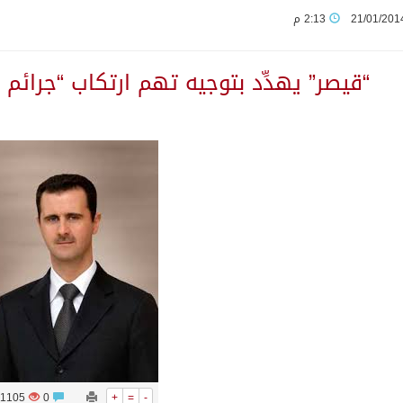
21/01/201
2:13 م
ة تسهم في دعم أمن واستقرار المنطقة والعالم
“قيصر” يهدِّد بتوجيه تهم ارتكاب “جرائ
 الاستخبارات السعودي: نرفض استخدام أراضينا منطلقاً لأي هجمات
د تطلق «اتفاقية مكة» للدفاع
يوم في المملكة
ب و اذرع طهران تخطط باعمال ارهابية واسعة تطال دول الشرق ال
اكستانية في جدة
1105
0
+
=
-