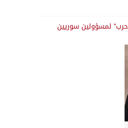
م حرب” لمسؤولين سوريين
اوسط