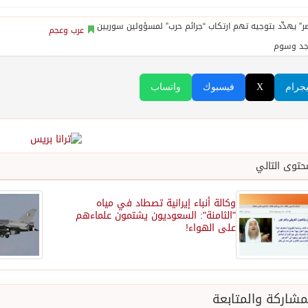
عرب وعجم
جد وسوم
يجرام
X
فيسبوك
واتساب
حتوى التالي
وكالة أنباء إيرانية تصطاد في مياه
"الثامنة": السعوديون يشتمون علماءهم
على الهواء!
شاركة والمتابعة