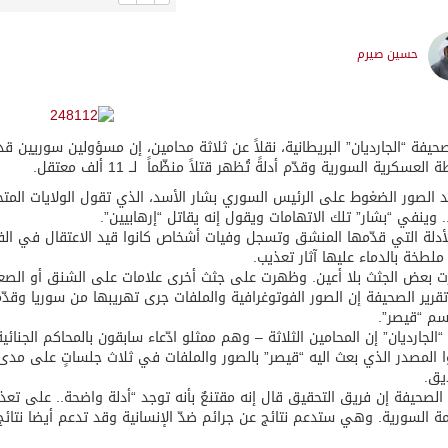
حسين صيرم
حيفة “الجارديان” البريطانية، نقلاً عن ثلاثة محامين، إن مسؤولين سوريين ق
العسكرية السورية وقدّم أدلةً تُظهر قتلاً منظّماً لــ 11 ألف معتقل.
 الصور الضغوط على الرئيس السوري بشار الأسد، الذي تقول الولايات المتح
 وينفي “بشار” تلك الاتهامات ويقول إنه يقاتل “إرهابيين”.
ملطخة بالدماء عليها آثار تعذيب.
بعض الجثث بلا أعين. وظهرت على جثث أخرى علامات على الشنق أو الصعق
قرير الصحيفة إن الصور الفوتوغرافية والملفات جرى تهريبها من سوريا وقدّ
اسم “قيصر”.
“الجارديان” إن المحامين الثلاثة – وهم ممثلو ادّعاء سابقون بالمحاكم الجنائ
ا المصدر الذي بعث اليه “قيصر” بالصور والملفات في ثلاث جلساتٍ على مدى 
يق.
الصحيفة إن فريق التحقيق قال إنه مقتنعٌ بأنه توجد “أدلة واضحة.. على تع
ة السورية. وهي ستدعم نتائج عن جرائم ضدّ الإنسانية وقد تدعم أيضا نتائ