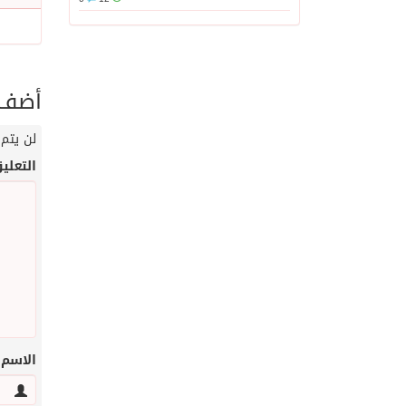
أضف ت
لن يتم 
التعلي
الاسم