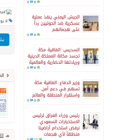
0
8
الجيش اليمني ينفذ عملية
لا يو
عسكرية ضد الحوثيين رداً
على هجماتهم
0
8
تيل
السديس: اتفاقية مكة
تجسد مكانة المملكة الدينية
وريادتها الحضارية والعالمية
0
8
الم
وزير الدفاع: اتفاقية مكة
تسهم في دعم أمن
واستقرار المنطقة والعالم
0
9
رئيس وزراء العراق لرئيس
الاستخبارات السعودي:
نرفض استخدام أراضينا
منطلقاً لأي هجمات
للم
0
12