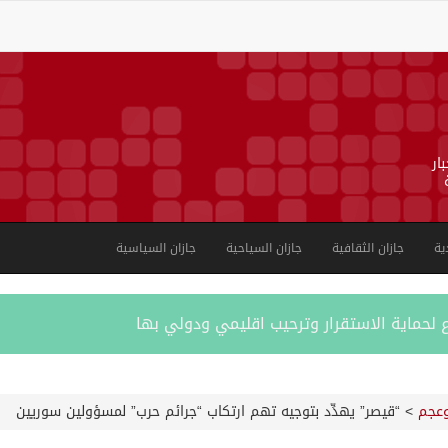
ار
ية
جازان الثقافية
جازان السياحية
جازان السياسية
 لحماية الاستقرار وترحيب اقليمي ودولي بها
 عسكرية ضد الحوثيين رداً على هجماتهم
عجم
>
“قيصر” يهدِّد بتوجيه تهم ارتكاب “جرائم حرب” لمسؤولين سوريين
 مكانة المملكة الدينية وريادتها الحضارية والعالمية