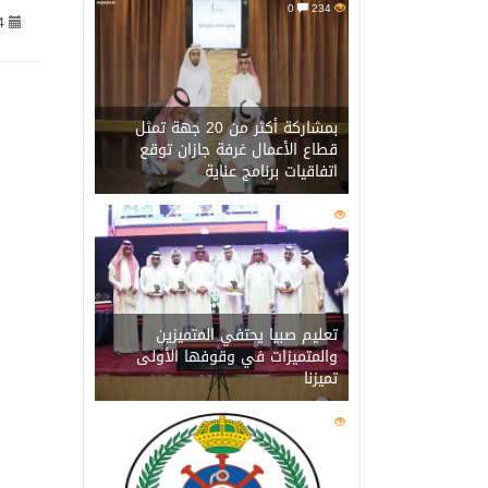
0
234
4
08/08/2026
وزير الدفاع: اتفاقية مك
08/08/2026
رئيس وزراء العراق لرئيس
بمشاركة أكثر من 20 جهة تمثل
قطاع الأعمال غرفة جازان توقع
اتفاقيات برنامج عناية
08/08/2026
الرياض وأنقرة وإسلام آبا
0
217
08/08/2026
حالة الطقس المتوقعة ال
07/08/2026
جماعة الحوثي تعلن الحر
تعليم صبيا يحتفي المتميزين
والمتميزات في وقوفها الأولى
تميزنا
07/08/2026
قمة سعودية – تركية – ب
0
211
07/08/2026
مقتل شخصين وإصابة 14 إثر انفجار عبوة ناسفة داخل حافلة في ريف دمشق