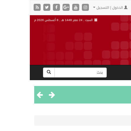
الدخول | التسجيل
السبت , 24 صفر 1448 هـ ,
8 أغسطس 2026 م