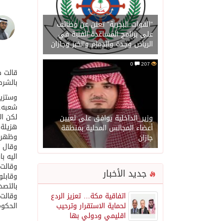
“القوات البحرية” تعلن عن وظائف
على برنامج المساعدة الفنية في
الرياض وجدة والدمام والخبر وجازان
0
207
قالت ص
بالشرطة 
وستزيد
شعبه..
وزير_الداخلية يوافق على تعيين
هزيلة 
أعضاء المجالس المحلية بمنطقة
وظهرت 
جازان
وقال ت
اليه ب
وقالت 
جديد الأخبار
وقابلو
بالتصد
اتفاقية مكة… تعزيز الردع
وقالت 
لحماية الاستقرار وترحيب
الحكوم
اقليمي ودولي بها