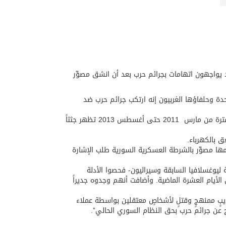
د يواجهون اتهامات بجرائم حرب بعد أن انشق مصوِّر
دة وحلفاؤها الغربيون إنه ارتكب جرائم حرب ضد
لكن الأدلة التي قدّمها المنشق وتسجل وفيات أشخاص كانوا قيد الاعتقال في الفترة من مارس 2011 حتى أغسطس 2013 تظهر جثثاً
 بالكهرباء.
مها مصوِّر بالشرطة العسكرية السورية طلب الإشارة
ية ليوغسلافيا السابقة وسيراليون- فحصوا الأدلة
الأيام العشرة الماضية. وأضافت أنهم وجدوه جديراً
ذيبٍ ممنهجٍ وقتلٍ لأشخاصٍ معتقلين بواسطة عملاء
ج عن جرائم حرب بحق النظام السوري الحالي”.