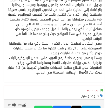
وينص الاتفاق الموقع في 24 نوفمبر في جنيف من قبل طهران
ودول “5 1” (الولايات المتحدة والصين وروسيا وفرنسا وبريطانيا
بالإضافة إلى ألمانيا) على الحد من تخصيب اليورانيوم بنسب ضعيفة.
وتعهدت إيران ابتداء من الاثنين بالحد من تخصيب اليورانيوم بنسبة
5% وتحويل مخزونها من اليورانيوم المخصب بنسبة 20%، وتجميد
أنشطتها في موقعي نطنز وفوردو بمستواها الحالي، وفي
مفاعل أراك الذي يعمل بالماء الثقيل ووقف تركيب أجهزة طرد
مركزي جديدة في هذا المواقع حيث يبلغ عددها 19 ألفاً في
الوقت الراهن.
وفي المقابل، تعهدت الدول الكبرى الست برفع جزء من عقوباتها
المفروضة على إيران خلال هذه الفترة بما يقارب سبعة مليارات
دولار (أكثر من خمسة مليارات يورو).
وهذا يتضمن بصورة خاصة رفع القيود على تصدير البتروكيميائيات
وتجارة الذهب وإبقاء صادرات النفط بمستواها الحالي، ورفع
العقوبات على قطاع صناعة السيارات والإفراج تدريجياً عن 4.2 مليار
دولار من الأموال الإيرانية المجمدة في العالم.
عرب وعجم
لا يوجد وسوم
)
0
(
)
0
(