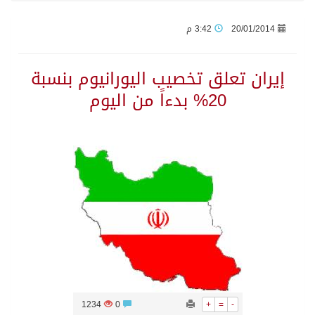
20/01/2014
3:42 م
الاحتلال يهدم محالاً تجارية في مخيم قلنديا ويعتقل 11 فلسطينياً بالضفة
إيران تعلق تخصيب اليورانيوم بنسبة
الهيئة العامة للإحصاء: إنتاج المملكة من النفط الخام بلغ 3.46 مليارات برميل عام 2025
20% بدءاً من اليوم
«الصحة العالمية» تحذر: إيبولا يتسارع في الكونغو ويتجاوز قدرات الاستجابة
«لدينا كميات هائلة».. ترامب يرد على تقارير نفاد الصواريخ الدقيقة بعد حرب إيران والبنتاغون يلتزم الصمت
مركز “استدامة” بجازان يستعرض نظم وتقنيات الري الزراعية
أمير منطقة جازان يكرّم ثلاثة مواطنين لتبرعهم بأجزاء من أعضائهم
القبض على مواطن لنقله (11) مخالفًا لنظام أمن الحدود بمنطقة جازان
1234
0
+
=
-