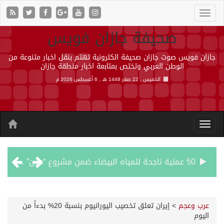
صحيفة جازان فويس
جازان فويس صوت جازان صحيفة الكترونية تهتم بنقل اخبار متنوعة من
الوطن العربي وتختص بمتابعة اخبار منطقة جازان
الخميس , 22 صفر 1448 هـ ,
6 أغسطس 2026 م
50 عملية ناجحة للمياه البيضاء ضمن مشروع “عون” في جازان
“الشؤون الإسلامية” في جازان تنفذ أكثر من (48) ألف جولة رقابية على الجوامع والمساجد خلال شهر يوليو 2026م
عرب وعجم
>
إيران تعلق تخصيب اليورانيوم بنسبة 20% بدءاً من
اليوم
حرس الحدود بجازان يقيم ورشة عمل لمزاولي الصيد والأنشطة البحرية عن خدمات بوابة “زاول”