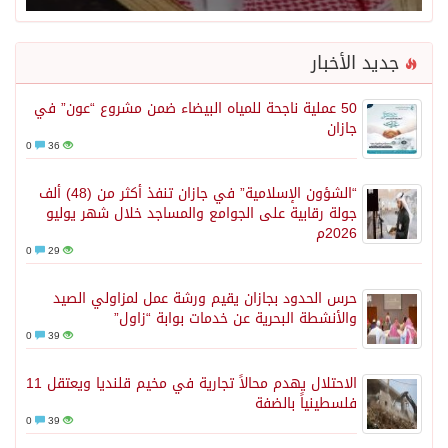
جديد الأخبار
50 عملية ناجحة للمياه البيضاء ضمن مشروع “عون” في
جازان
0
36
“الشؤون الإسلامية” في جازان تنفذ أكثر من (48) ألف
جولة رقابية على الجوامع والمساجد خلال شهر يوليو
2026م
0
29
حرس الحدود بجازان يقيم ورشة عمل لمزاولي الصيد
والأنشطة البحرية عن خدمات بوابة “زاول”
0
39
الاحتلال يهدم محالاً تجارية في مخيم قلنديا ويعتقل 11
فلسطينياً بالضفة
0
39