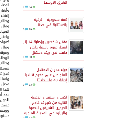
الشرق الاوسط
الإصلا
0
54
وأشار 
إنشاء 
قمة سعودية – تركية –
وطالب 
باكستانية في جدة
وقال ف
0
29
السياس
واعتبر
مقتل شخصين وإصابة 14 إثر
كمواطن
انفجار عبوة ناسفة داخل
وقال ا
حافلة في ريف دمشق
وموقعه
الوطني
0
30
وطالب 
جراء عدوان الاحتلال
قدرات 
المتواصل على مخيم قلنديا
واستشه
إصابة 48 فلسطينيًا
فصل بي
0
23
هذا ال
اكتمال استقبال الدفعة
للدول 
الثانية من ضيوف خادم
عسكرية
الحرمين الشريفين للعمرة
ووصف م
والزيارة في المدينة المنورة
دستوري
0
23