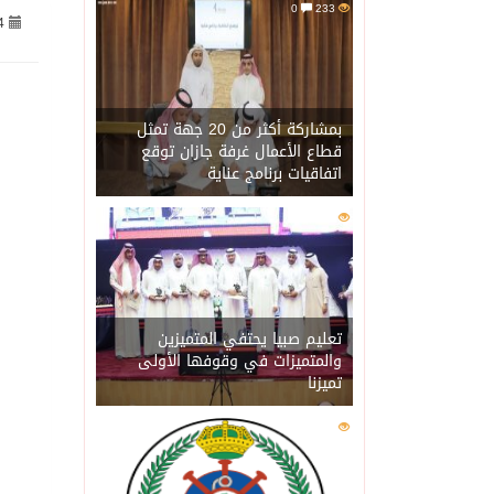
0
233
4
07/08/2026
جراء عدوان الاحتلال المتواصل ع
07/08/2026
اكتمال استقبال الدفعة ال
بمشاركة أكثر من 20 جهة تمثل
قطاع الأعمال غرفة جازان توقع
اتفاقيات برنامج عناية
07/08/2026
التحالف: إصابة (11) مدنياً في نجران نتيجة اعتداءات حوثية إرهابية
0
215
07/08/2026
التحالف يعزي الحكومة ال
07/08/2026
مصدر سعودي مسؤول: تنسيق
تعليم صبيا يحتفي المتميزين
والمتميزات في وقوفها الأولى
تميزنا
07/08/2026
حالة الطقس المتوقعة ال
0
207
07/08/2026
إجتماع المكتب التعريفي ل