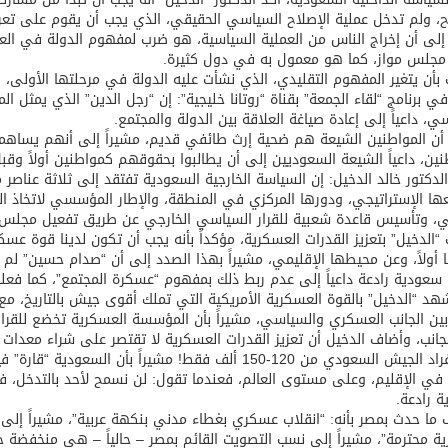
ح، ولم تدخل عملية الإصلاح السياسي الحقيقي، الذي يجب أن يقوم على تع
إلى أن إخراج الناس من العملية السياسية، هو ضرب لمفهوم الدولة في العمق
مجلس مواز، كما هو معمول به في دول كثيرة.
بأن يتغير المفهوم التقليدي، الذي نشأت عليه الدولة في مرحلتها الأولى، 
ي برنامج “لقاء الجمعة” بقناة “روتانا خليجية”: إن “رجل الدين” الذي يمثل ا
ي، داعياً إلى إعادة صياغة العلاقة بين الدولة والمجتمع.
 أن المواطنين الشيعة هم ضحية إرث طائفي قديم، مشيراً إلى أنهم يساهم
ين، داعياً الشيعة السعوديين إلى أن يطالبوا بحقوقهم كمواطنين أولاً و
لدكتور خالد الدخيل: إن السياسة الخارجية السعودية تفتقد إلى ثلاثة عنا
ا الإستراتيجي، ودورها المركزي في المنطقة، والإطار المؤسسي لاتخاذ ا
، وتأسيس قاعدة شعبية للقرار السياسي الخارجي عن طريق تفعيل مجلس الش
“الدخيل” بتعزيز القدرات العسكرية، مؤكداً بأنه يجب أن تكون لدينا قوة 
سعودية رادعة داعياً إلى عدم ربط ذلك بمفهوم “عسكرة المجتمع”، كما فعلت
د “الدخيل” بالقوة العسكرية الأمريكية التي تملك أقوى جيش بالتاريخ، م
ن الجانب العسكري والسياسي، مشيراً بأن المؤسسة العسكرية تخضع للقرار
جانب، وأضاف الدخيل أن تعزيز القدرات العسكرية لا تقتصر على شراء معدات
عدد أفراد الجيش السعودي من 120-150 ألف فقط! مشيراً 
في الإقليم، وعلى مستوى العالم، فعندما تقول: لن نسمح لأحد بالتدخل، 
 رادعة.
ا حدث بمصر بأنه: “انقلاب عسكري بغطاء مدني بنكهة عربية”، مشيراً إلى أ
ة محترمة”، مشيراً إلى نسب التصويت القائم بمصر – حالياً – هي منخفضة جداً