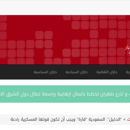
ار
ية
جازان الثقافية
جازان السياحية
جازان السياسية
ب و اذرع طهران تخطط باعمال ارهابية واسعة تطال دول الشرق ال
اكستانية في جدة
ت
>
“الدخيل”: السعودية “قارة” ويجب أن تكون قوتها العسكرية رادعة