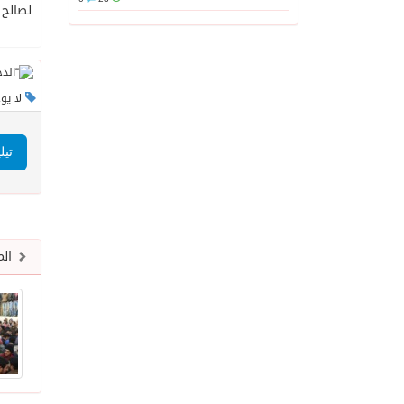
لصالح 
لا يو
تيل
الم