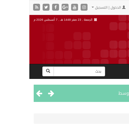
الدخول | التسجيل
الجمعة , 23 صفر 1448 هـ ,
7 أغسطس 2026 م
اوسط