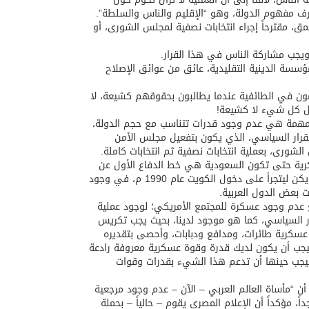
رف مفهوم الدولة، وهو “الإقليم والناس والسلطة”.
، مقترحاً إجراء انتخابات نصفية لمجلس الشورى، أو
ويجب مشاركة الناس في هذا القرار.
لمؤسسة الدينية التقليدية، عائق من عوائق الإصلاح
ون في الطائفية عندما يطالبون بحقوقهم كشيعة، لا
قبل كل شيء لا كشيعة!
صر مهمة هي عدم وجود قدرات تتناسب مع حجم الدولة،
لقرار السياسي، الذي يكون بتفعيل مجلس الأمن
ورى، بعملية انتخابات نصفية ثم انتخابات كاملة.
عسكرية حتى تكون السعودية هي خط الدفاع الأول عن
نفسها أولاً، وعن محيطها الإقليمي، مشيراً بهذا الصدد إلى أن “صدام حسين” لم يكن ليتجرأ على دخول الكويت عام 1990 م، في وجود
 بعض الدول العربية.
ع عدم وجود عسكرة للمجتمع الأمريكي؛ لوجود عملية
 السياسي، كما هو موجود لدينا، بحيث يجب تكريس
 عسكرية طائرات، ومدافع ودبابات، وأحصى بتقديره
بأن السعودية “قارة” فيجب أن يكون لديك قدرة وقوة عسكرية معروفة رادعة
فيجب حينها أن تدعم هذا الشيء بقدرات وقوات
ن “مأساة العالم العربي – الآن – عدم وجود مرجعية
، مؤكداً أن الإعلام المصري يقوم – حالياً – بحملة