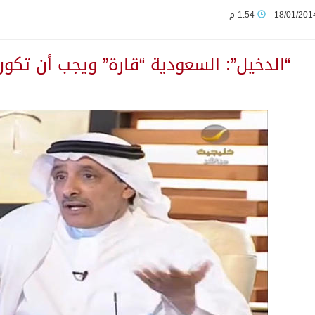
18/01/201
1:54 م
لى مخيم قلنديا إصابة 48 فلسطينيًا
“الدخيل”: السعودية “قارة” ويجب أن تكو
ثانية من ضيوف خادم الحرمين الشريفين للعمرة والزيارة في المدين
يمنية في استشهاد قوات يمنية جراء هجوم حوثي غادر
 بين الميليشيات الحوثية والعراقية وإيران للإعداد لاعتداءات
يوم في المملكة
لمتقاعدين بالصوارمة-مركز الحكامية