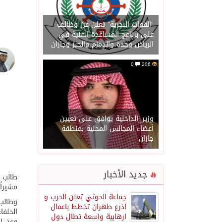
“القوات البحرية” تعلن عن وظائف
على برنامج المساعدة الفنية في
الرياض وجدة والدمام والخبر وجازان
0
206
وزير_الداخلية يوافق على تعيين
أعضاء المجالس المحلية بمنطقة
جازان
جديد الأخبار
طالب ا
مشيراً
جماعة الحوثي تعلن الحرب و
وطالب 
اذرع طهران تخطط باعمال
الحلفا
ارهابية واسعة تطال دول
وعن ال