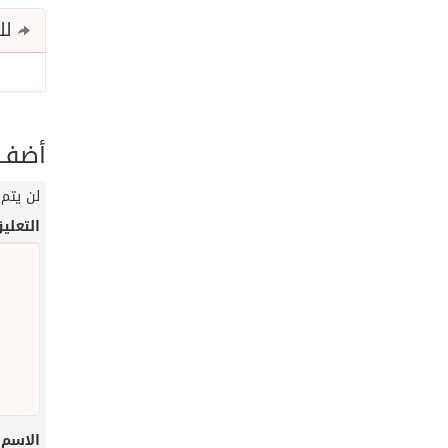
للم
أضف ت
لن يتم 
التعلي
الاسم