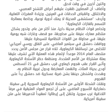
واثنين آخرين في وقت لاحق.
وأضاف: أن المصابين ظهرت عليهم أعراض التشنج العصبي،
والاختناق، وانقباض الحدقات في العينين، وزيادة المفرزات اللعابية.
وأردف: “مستشفى المدينة لا يملك أدوية نوعية، وخاصة بمعالجة
التسمم بالغازات الكيماوية”.
وتحاصر قوات النظام مدينة داريا، منذ أكثر من عام، وتدور بشكل
منتظم معارك عنيفة على محاورها، مع قصف وغارات شبه يومية
عليها، في محاولة من القوات النظامية للسيطرة عليها.
ووافقت دمشق في سبتمبر الماضي، على اتفاق روسي أمريكي؛
للتخلص من ترسانتها الكيماوية، تلاه قرار من مجلس الأمن يحدد
منتصف العام 2014 موعداً؛ لإتمام هذه العملية التي تشرف عليها
بعثة مشتركة من الأمم المتحدة، ومنظمة حظر الأسلحة الكيماوية.
وأتى القرار عقب هجوم كيماوي قرب دمشق في 21 أغسطس
أودى بحياة المئات، واتهمت المعارضة ودول غربية النظام به،
وهددت واشنطن حينها بشن ضربة عسكرية ضد دمشق رداً على
الهجوم.
ونقلت الشحنة الأولى من الأسلحة الكيماوية السورية إلى سفينة
دنماركية الأسبوع الماضي، على أن تجمع المواد المتبقية في مرفأ
اللاذقية غرب سوريا، وتنقل إلى إيطاليا؛ تمهيداً لتدميرها على متن
سفينة أمريكية.