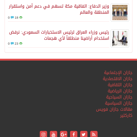
وزير الدفاع: اتفاقية مكة تسهم في دعم أمن واستقرار
المنطقة والعالم
0
18
رئيس وزراء العراق لرئيس الاستخبارات السعودي: نرفض
استخدام أراضينا منطلقاً لأي هجمات
0
23
جازان الإجتماعية
جازان الاقتصادية
جازان الثقافية
جازان الرياضية
جازان السياحية
جازان السياسية
مقالات جازان فويس
كاركتير