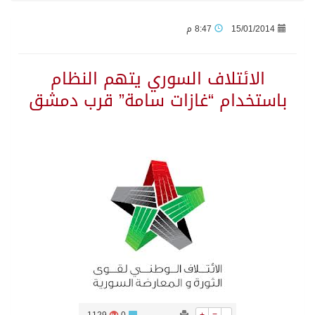
15/01/2014
8:47 م
وزير الدفاع: اتفاقية مكة تسهم في دعم أمن واستقرار المنطقة والعالم
الائتلاف السوري يتهم النظام
رئيس وزراء العراق لرئيس الاستخبارات السعودي: نرفض استخدام أراضينا منطلقاً لأي هجمات
باستخدام “غازات سامة” قرب دمشق
الرياض وأنقرة وإسلام آباد تطلق «اتفاقية مكة» للدفاع
حالة الطقس المتوقعة اليوم في المملكة
جماعة الحوثي تعلن الحرب و اذرع طهران تخطط باعمال ارهابية واسعة تطال دول الشرق الاوسط
قمة سعودية – تركية – باكستانية في جدة
مقتل شخصين وإصابة 14 إثر انفجار عبوة ناسفة داخل حافلة في ريف دمشق