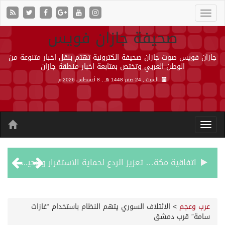
صحيفة جازان فويس
جازان فويس صوت جازان صحيفة الكترونية تهتم بنقل اخبار متنوعة من
الوطن العربي وتختص بمتابعة اخبار منطقة جازان
السبت , 24 صفر 1448 هـ ,
8 أغسطس 2026 م
اتفاقية مكة… تعزيز الردع لحماية الاستقرار وترحيب اقليمي ودولي بها
الجيش اليمني ينفذ عملية عسكرية ضد الحوثيين رداً على هجماتهم
عرب وعجم
>
الائتلاف السوري يتهم النظام باستخدام “غازات
سامة” قرب دمشق
السديس: اتفاقية مكة تجسد مكانة المملكة الدينية وريادتها الحضارية والعالمية