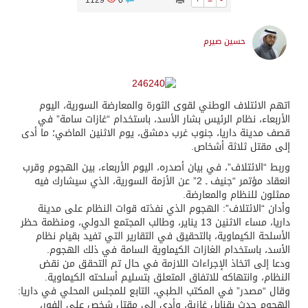
1129
0
+
=
-
حسين صيرم
اتهم الائتلاف الوطني لقوى الثورة والمعارضة السورية، اليوم
الأربعاء، نظام الرئيس بشار الأسد، باستخدام “غازات سامة” في
قصف مدينة داريا، جنوب غرب دمشق، يوم الاثنين الماضي؛ ما أدى
إلى مقتل ثلاثة أشخاص.
وربط “الائتلاف”، في بيان أصدره، اليوم الأربعاء، بين الهجوم وقرب
انعقاد مؤتمر “جنيف ـ 2” عن الأزمة السورية، الذي سيشارك فيه
ممثلون للنظام والمعارضة.
وأدان “الائتلاف”: الهجوم الذي نفذته قوات النظام على مدينة
داريا، مساء الاثنين 13 يناير، وطالب المجتمع الدولي، ومنظمة حظر
الأسلحة الكيماوية، بالتحقيق في التقارير التي تفيد بقيام نظام
الأسد، باستخدام الغازات الكيماوية السامة في ذلك الهجوم.
ودعا إلى اتخاذ الإجراءات اللازمة في حال تم التحقق من نقض
النظام، وانتهاكه للاتفاق المتعلق بتسليم أسلحته الكيماوية.
وقال “مصدر” في المكتب الطبي، التابع للمجلس المحلي في داريا:
الهجوم حدث بقنابل غازية، وأدى إلى مقتل شخص على الفور،