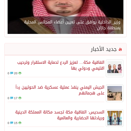
وزير_الداخلية يوافق على تعيين أعضاء المجالس المحلية
بمنطقة جازان
جديد الأخبار
اتفاقية مكة… تعزيز الردع لحماية الاستقرار وترحيب
اقليمي ودولي بها
0
20
الجيش اليمني ينفذ عملية عسكرية ضد الحوثيين رداً
على هجماتهم
0
17
السديس: اتفاقية مكة تجسد مكانة المملكة الدينية
وريادتها الحضارية والعالمية
0
15