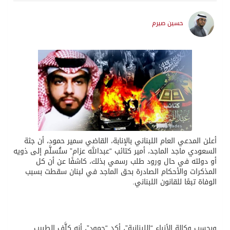
حسين صيرم
أعلن المدعي العام اللبناني بالإنابة، القاضي سمير حمود، أن جثة
السعودي ماجد الماجد، أمير كتائب “عبدالله عزام” ستُسلَّم إلى ذويه
أو دولته في حال ورود طلب رسمي بذلك، كاشفًا عن أن كل
المذكرات والأحكام الصادرة بحق الماجد في لبنان سقطت بسبب
الوفاة تبعًا للقانون اللبناني.
وبحسب وكالة الأنباء “اللبنانية”، أكد “حمود”، أنه كلَّف الطبيب