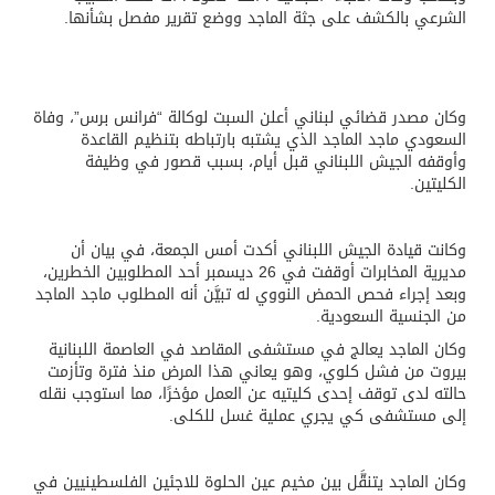
الشرعي بالكشف على جثة الماجد ووضع تقرير مفصل بشأنها.
وكان مصدر قضائي لبناني أعلن السبت لوكالة “فرانس برس”، وفاة
السعودي ماجد الماجد الذي يشتبه بارتباطه بتنظيم القاعدة
وأوقفه الجيش اللبناني قبل أيام، بسبب قصور في وظيفة
الكليتين.
وكانت قيادة الجيش اللبناني أكدت أمس الجمعة، في بيان أن
مديرية المخابرات أوقفت في 26 ديسمبر أحد المطلوبين الخطرين،
وبعد إجراء فحص الحمض النووي له تبيَّن أنه المطلوب ماجد الماجد
من الجنسية السعودية.
وكان الماجد يعالج في مستشفى المقاصد في العاصمة اللبنانية
بيروت من فشل كلوي، وهو يعاني هذا المرض منذ فترة وتأزمت
حالته لدى توقف إحدى كليتيه عن العمل مؤخرًا، مما استوجب نقله
إلى مستشفى كي يجري عملية غسل للكلى.
وكان الماجد يتنقَّل بين مخيم عين الحلوة للاجئين الفلسطينيين في