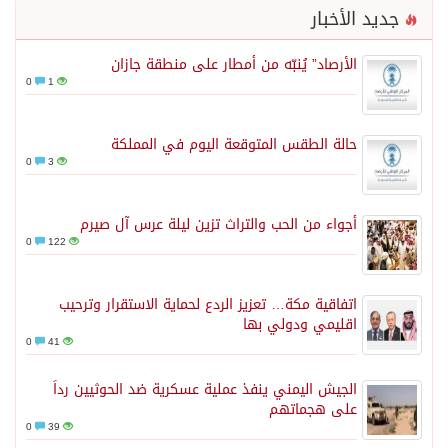
جديد الأخبار
الأرصاد” يُنبّه من أمطار على منطقة جازان
0
1
حالة الطقس المتوقعة اليوم في المملكة
0
3
أجواء من الحب والتراث تزين ليلة عرس آل صيرم
0
122
اتفاقية مكة… تعزيز الردع لحماية الاستقرار وترحيب
اقليمي ودولي بها
0
41
الجيش اليمني ينفذ عملية عسكرية ضد الحوثيين رداً
على هجماتهم
0
39