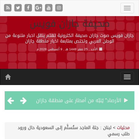
صحيفة جازان فويس
جازان فويس صوت جازان صحيفة الكترونية تهتم بنقل اخبار متنوعة من
الوطن العربي وتختص بمتابعة اخبار منطقة جازان
الأحد , 25 صفر 1448 هـ ,
9 أغسطس 2026 م
الأرصاد” يُنبّه من أمطار على منطقة جازان
حالة الطقس المتوقعة اليوم في المملكة
محليات
>
لبنان : جثة الماجد ستُسلَّم إلى السعودية حال ورود
طلب رسمي
أجواء من الحب والتراث تزين ليلة عرس آل صيرم