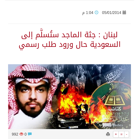
05/01/2014
1:04 م
اتفاقية مكة… تعزيز الردع لحماية الاستقرار وترحيب اقليمي ودولي بها
لبنان : جثة الماجد ستُسلَّم إلى
الجيش اليمني ينفذ عملية عسكرية ضد الحوثيين رداً على هجماتهم
السعودية حال ورود طلب رسمي
السديس: اتفاقية مكة تجسد مكانة المملكة الدينية وريادتها الحضارية والعالمية
وزير الدفاع: اتفاقية مكة تسهم في دعم أمن واستقرار المنطقة والعالم
رئيس وزراء العراق لرئيس الاستخبارات السعودي: نرفض استخدام أراضينا منطلقاً لأي هجمات
الرياض وأنقرة وإسلام آباد تطلق «اتفاقية مكة» للدفاع
حالة الطقس المتوقعة اليوم في المملكة
992
0
+
=
-