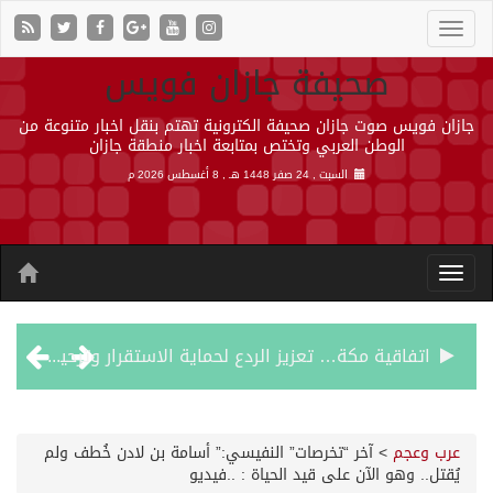
صحيفة جازان فويس
جازان فويس صوت جازان صحيفة الكترونية تهتم بنقل اخبار متنوعة من
الوطن العربي وتختص بمتابعة اخبار منطقة جازان
السبت , 24 صفر 1448 هـ ,
8 أغسطس 2026 م
اتفاقية مكة… تعزيز الردع لحماية الاستقرار وترحيب اقليمي ودولي بها
الجيش اليمني ينفذ عملية عسكرية ضد الحوثيين رداً على هجماتهم
عرب وعجم
>
آخر “تخرصات” النفيسي:” أسامة بن لادن خُطف ولم
يُقتل.. وهو الآن على قيد الحياة : ..فيديو
السديس: اتفاقية مكة تجسد مكانة المملكة الدينية وريادتها الحضارية والعالمية