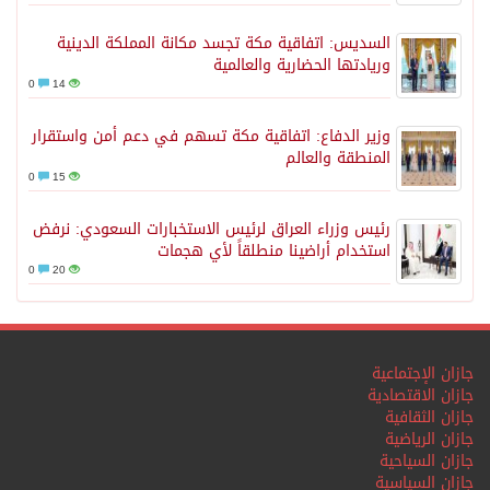
السديس: اتفاقية مكة تجسد مكانة المملكة الدينية
وريادتها الحضارية والعالمية
0
14
وزير الدفاع: اتفاقية مكة تسهم في دعم أمن واستقرار
المنطقة والعالم
0
15
رئيس وزراء العراق لرئيس الاستخبارات السعودي: نرفض
استخدام أراضينا منطلقاً لأي هجمات
0
20
جازان الإجتماعية
جازان الاقتصادية
جازان الثقافية
جازان الرياضية
جازان السياحية
جازان السياسية