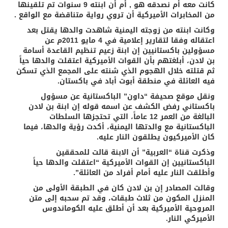
كانت معه أم نصدقه هو , أم أن ابنته 9 سنوات تم تلقينها
من المخابرات الأميركية أن تروي رواية متناقضة مع الواقع .
وكانت ابنته من زوجته اليمنية شاهدت والدها يقتل بعد
اعتقاله وفقا لتقارير إعلامية في 4 مايو 2011م عن
مسؤولين باكستانيين إن ابنة زعيم تنظيم القاعدة أسامة
بن لادن، أبلغتهم بأن القوات الأميركية اعتقلت والدها حياً
ثم قتلته خلال الهجوم الذي شنته على المجمع الذي تسكن
فيه العائلة في منطقة أبوت أباد في باكستان.
ونقل موقع صحيفة “داون” الباكستانية عن مسؤول
باكستاني رفض الكشف عن اسمه قوله إن ابنة بن لادن
البالغة من العمر 12 عاماً، التي تحتجزها السلطات
الباكستانية مع والدتها اليمنية، أكدت رؤية والدها، فيما
كان الأميركيون يطلقون النار عليه.
وذكرت قناة “العربية” أن الابنة قالت للمحققين
الباكستانيين إن القوات الأميركية “اعتقلت والدها حياً
وأطلقت النار عليه أمام أفراد من العائلة”.
وقالت المصادر إن بن لادن كان في الطبقة الأولى من
المنزل المكون من ثلاث طبقات، وقد تم سحبه إلى متن
المروحية الأميركية بعد أن أطلق عليه الكوماندوس
الأميركي النار.