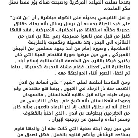
بعدما تفلتت القيادة المركزية وأصبحت هناك بؤر فقط تمثل
فكر القاعدة.
و لعل النفيسي بحديثه على الهواء مباشرة , أن “بن لادن”
على قيد الحياة يحسبه أن يرسل رسائل بأنه يملك حقائق
حصرية وكأنَّه استقاها من المخابرات الأميركية , فقد قالها
كثيرٌ من قبل ممن تابعوا مسرحية رمي جثة بن لادن من
الطائرة الى البحر , بعد تغسيله وتكفينه بالطريقة
الاسلامية , وصورة إمام من أحد جنود مسلمين من الجيش
الأميركي , في حين عرضوا صورة لاقتحام الفيلا التي كان
يختبئ فيها بالقرب من العاصمة الباكستانية إسلام أباد ,
وللطائرة التي تعطلت فقام مشاة البحرية بتدميرها , بينما
تم اخفاء الصور أثناء المواجهة معه .
ومن الملاحظ اطلاقه لقلب “شيخ ” على أسامه بن لادن
الهدف منه ذر الرماد في العيون , بينما هو مهندس ولم
يعرف طيلة حياته قبل ذهابه لأفغانستان , فالسودان
وعودته لأفغانستان بأنه شيخ علم , ولكن النفيسي من
الجائز أنه لم يطلق اللقب إلا لذر الرماد بالعيون وبأنه كان
من المغرمين ببطولات بن لادن , الذي اختبأ بالكهوف ,
وسفر أبناءه واثنتين من زوجتيه لإيران .
في حين روت ابنته صفية التي كانت معه أن والدها قاوم
بسلاحه الرشاش وأنهم قتلوه بالفعل , فهل نصدق من