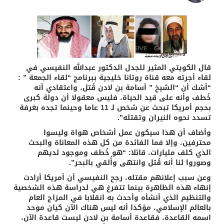
قال الكويتي المثير للجدل الدكتور عبدالله النفيسي في
لقاء أجرته معه قناة روتانا خليجية ببرنامج “لقاء الجمعة ” :
“أشك أن “الشيخ ” أسامة بن لادن قُتل، واعتقادي أنه
خُطف وأنه على قيد الحياة، فليس معقولا أن دولة كبرى
بحجم أمريكا تبحث عن شخص لـ 11 عاما وحينما تجده بغرفة
تسدد نحوه النيران وتقتله”.
وأضاف أن هذا سيكون عمل أشخاص هواة وليسوا
محترفين، وإلا فما الفائدة من كل هذه المعاناة والبحث
الذي كلف مليارات، قائلا: “هو خُطف وموجود لديهم
وصوروا لنا أنه قُتل وانتهى وأُلقي بالبحر”.
وعن سبب إعلانهم مقتله، رجح النفيسي أن أمريكا أرادت
إنهاء هذه الظاهرة بينما تتفرغ هي لدراسة هذه الشخصية
والتنظيم الذي أنشأه وأحدث به انقلابا في المزاج العام
بالعالم الإسلامي، مؤكدا أنه ليس هناك الآن كيان موحد
اسمه القاعدة، فقاعدة أسامة بن لادن ليست قاعدة الآن،