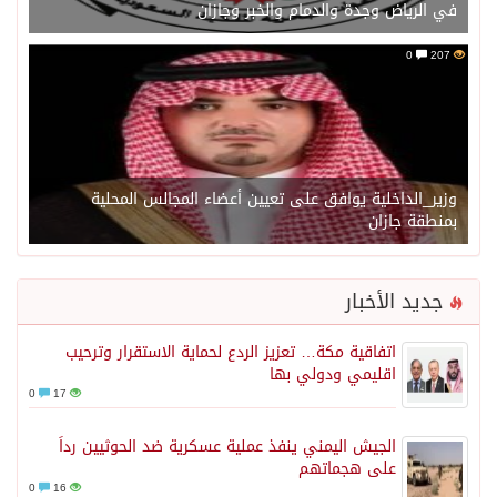
في الرياض وجدة والدمام والخبر وجازان
0
207
وزير_الداخلية يوافق على تعيين أعضاء المجالس المحلية
بمنطقة جازان
جديد الأخبار
اتفاقية مكة… تعزيز الردع لحماية الاستقرار وترحيب
اقليمي ودولي بها
0
17
الجيش اليمني ينفذ عملية عسكرية ضد الحوثيين رداً
على هجماتهم
0
16