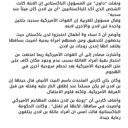
ونقلت “داون” عن المسؤول الباكستاني إن الابنة كانت
الشخص الذي أكد للباكستانيين “أن بن لادن كان ميتاً عند
سحبه”.
وقال مسؤول للعربية إن القوات الأميركية سحبت جثتين
واحدة لبن لادن والأخرى لابنه.
وأوضح أن 3 نساء و9 أطفال احتجزوا لدى باكستان حيث
يخضعون للتحقيق ومن ضمنهم امرأة يمنية أصيبت بساقها
يعتقد انها إحدى زوجات بن لادن.
وأشارت مصادر إلى أن القوات الأميركية ربما امتنعت عن
احتجاز بقية أفراد العائلة بسبب عدم وجود مكان كاف على
متن المروحية الأميركية بعد تحطم مروحية أخرى في
الهجوم.
وكان جاي كارني المتحدث باسم البيت الأبيض قال حينها إن
بن لادن لم يكن مسلحاً عند إطلاق النار عليه وقتله من قبل
الفرقة الأمريكية، ولكنه قاوم الاعتقال.
وأضاف كارني أن “زوجة بن لادن دفعت المهاجم الأميركي
وأصيبت في ساقها، لكنها لم تقتل” , وكانت الحكومة
الباكستانية قالت أمس ان أفراد عائلة بن لادن يتلقون
رعاية جيدة.