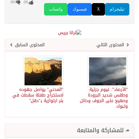
)
0
(
)
0
(
تيليجرام
X
فيسبوك
واتساب
المحتوى التالي
المحتوى السابق
"الأرصاد": غيوم جزئية
"المدني" يواصل جهوده
وطقس شديد البرودة
لاستخراج طفلة سقطت في
وصقيع على الجوف وحائل
بئر ارتوازية بـ"حقل"
وتبوك
للمشاركة والمتابعة