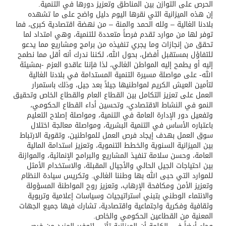
الحرص على التوازن بين المناطق وتعزيز دورها في التنمية.
إن هذه الميزانية التي نقرها اليوم دليل واضح على ما تشهده
بلادنا الغالية – ولله الحمد والمنة – من نهضة اقتصادية كبرى، فما
توفر لها من موارد تقدم فرصاً متعددة للتنمية، وهي امتداد لما
تحقق من إنجازات وما يجري تنفيذه من برامج ومشاريع مما يدعو
للتفاؤل بمستقبل أفضل، بحول الله، لكننا ندرك أنه أقل مما نطمح
إليه أو يطمح إليه المواطن الغالي، لذا فإننا عاقدو العزم -بمشيئة
الله- على مواصلة مسيرة التنمية المستدامة في بلادنا الغالية
لتأمين العيش الكريم لمواطنيها جيلاً بعد جيل، وذلك باستمرار
العمل على تعزيز التكامل بين القطاع العام والقطاع الخاص وتحقيق
النمو في النشاط الاقتصادي، وتحسين أداء القطاع الحكومي،
وتفعيل دور الإدارة العامة في التنمية، ومواصلة إصلاح التعليم
باعتباره الأساس في التنمية البشرية، ومواصلة معالجة اختلال
سوق العمل بهدف إيجاد فرص العمل للمواطنين، وتقوية الارتباط
بين الميزانية السنوية والخطط التنموية، وتعزيز استدامة المالية
العامة، وحسن سلامة تنفيذ المشاريع والبرامج الإنمائية، والموازنة
بين احتياجات الجيل الحالي والأجيال المقبلة، والاستخدام الأمثل
للموارد التي حبى الله بها وطننا الغالي. وتكريس سيادة النظام
وتعزيز الأمن ومكافحة الإرهاب، وتعزيز روح المواطنة المسؤولة
والانتماء الوطني بتبني استراتيجيات وسياسات إعلامية وتربوية
وثقافية وفكرية واجتماعية واقتصادية، تشارك فيها جميع الجهات
المعنية من القطاعين الحكومي والخاص.