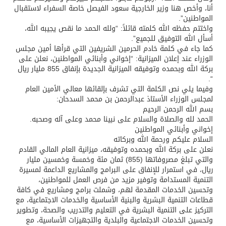
أنا، وأخص هنا وزير الخارجية سعود الفيصل خاصة السفراء لاستقبال
المواطنين”.
واختتم حفظه الله كلمته قائلاً: “ولله الحمد ما نقص يجيبه الله،
أسأل الله التوفيق للجميع”.
كما جاء في كلمة خادم الحرمين الشريفين التي قرأها أمين مجلس
الوزراء عند إعلان الميزانية: “إخواني وأبنائي المواطنين، نعلن على
بركة الله وبحمده وتوفيقه الميزانية الجديدة بإنفاق 855 مليار ريال
“.
وفيما يلي نص الكلمة التي تشرف بإلقائها معالي الأمين العام
لمجلس الوزراء الأستاذ عبدالرحمن بن محمد السدحان:
بسم الله الرحمن الرحيم
الحمد لله والصلاة والسلام على نبينا محمد وعلى آله وصحبه.
إخواني وأبنائي المواطنين
السلام عليكم ورحمة الله وبركاته
نعلن على بركة الله وبحمده وتوفيقه، ميزانية العام المالي القادم
والتي تبلغ مصروفاتها (855) ثمان مئة وخمسة وخمسين مليار
ريال، في استمرار للإنفاق على البرامج والمشاريع الداعمة لمسيرة
التنمية المستدامة وتوفير مزيد من فرص العمل للمواطنين،
وتحسين الخدمات المقدمة لهم، وشملت برامج ومشاريع في كافة
قطاعات التنمية البشرية والبنية الأساسية والخدمات الاجتماعية، مع
التركيز على التنمية البشرية في التعليم والتدريب والصحة، وتطوير
وتحسين الخدمات الاجتماعية والبلدية والتجهيزات الأساسية، مع