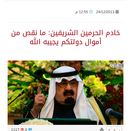
24/12/2013
12:55 م
وزير الدفاع: اتفاقية مكة تسهم في دعم أمن واستقرار المنطقة والعالم
خادم الحرمين الشريفين: ما نقص من
رئيس وزراء العراق لرئيس الاستخبارات السعودي: نرفض استخدام أراضينا منطلقاً لأي هجمات
أموال دولتكم يجيبه الله
الرياض وأنقرة وإسلام آباد تطلق «اتفاقية مكة» للدفاع
حالة الطقس المتوقعة اليوم في المملكة
جماعة الحوثي تعلن الحرب و اذرع طهران تخطط باعمال ارهابية واسعة تطال دول الشرق الاوسط
قمة سعودية – تركية – باكستانية في جدة
مقتل شخصين وإصابة 14 إثر انفجار عبوة ناسفة داخل حافلة في ريف دمشق
1117
0
+
=
-