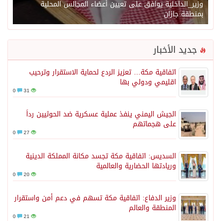
وزير_الداخلية يوافق على تعيين أعضاء المجالس المحلية
بمنطقة جازان
جديد الأخبار
اتفاقية مكة… تعزيز الردع لحماية الاستقرار وترحيب
اقليمي ودولي بها
0
31
الجيش اليمني ينفذ عملية عسكرية ضد الحوثيين رداً
على هجماتهم
0
27
السديس: اتفاقية مكة تجسد مكانة المملكة الدينية
وريادتها الحضارية والعالمية
0
20
وزير الدفاع: اتفاقية مكة تسهم في دعم أمن واستقرار
المنطقة والعالم
0
21