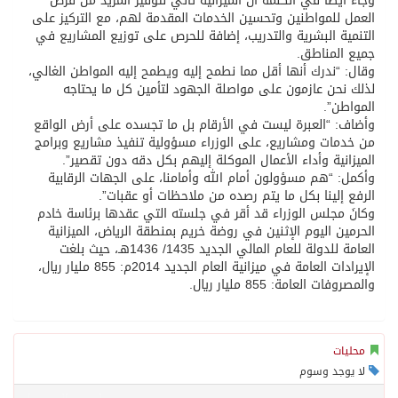
وجاء أيضاً في الكلمة أن الميزانية تأتي لتوفير المزيد من فرص
العمل للمواطنين وتحسين الخدمات المقدمة لهم، مع التركيز على
التنمية البشرية والتدريب، إضافة للحرص على توزيع المشاريع في
جميع المناطق.
وقال: “ندرك أنها أقل مما نطمح إليه ويطمح إليه المواطن الغالي،
لذلك نحن عازمون على مواصلة الجهود لتأمين كل ما يحتاجه
المواطن”.
وأضاف: “العبرة ليست في الأرقام بل ما تجسده على أرض الواقع
من خدمات ومشاريع، على الوزراء مسؤولية تنفيذ مشاريع وبرامج
الميزانية وأداء الأعمال الموكلة إليهم بكل دقه دون تقصير”.
وأكمل: “هم مسؤولون أمام الله وأمامنا، على الجهات الرقابية
الرفع إلينا بكل ما يتم رصده من ملاحظات أو عقبات”.​
وكانَ مجلس الوزراء قد أقر في جلسته التي عقدها برئاسة خادم
الحرمين اليوم الإثنين في روضة خريم بمنطقة الرياض، الميزانية
العامة للدولة للعام المالي الجديد 1435/ 1436هـ، حيث بلغت
الإيرادات العامة في ميزانية العام الجديد 2014م: 855 مليار ريال،
والمصروفات العامة: 855 مليار ريال.
محليات
لا يوجد وسوم