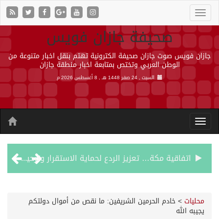
صحيفة جازان فويس
جازان فويس صوت جازان صحيفة الكترونية تهتم بنقل اخبار متنوعة من
الوطن العربي وتختص بمتابعة اخبار منطقة جازان
السبت , 24 صفر 1448 هـ ,
8 أغسطس 2026 م
اتفاقية مكة… تعزيز الردع لحماية الاستقرار وترحيب اقليمي ودولي بها
الجيش اليمني ينفذ عملية عسكرية ضد الحوثيين رداً على هجماتهم
محليات
>
خادم الحرمين الشريفين: ما نقص من أموال دولتكم
يجيبه الله
السديس: اتفاقية مكة تجسد مكانة المملكة الدينية وريادتها الحضارية والعالمية