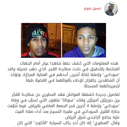
حسين صيرم
هذه المعلومات التي كشف عنها شاهدا عيان أمام الجهات
المختصة بالتحقيق في حادث مطاردة الفَجر، الذي ذهب ضحيته وافد
“سوداني” وإصابة ثلاثة آخرين، أحدهم في العناية المركزة، وتؤكد
أن الشاهدين جاهزان للإدلاء بأقوالهما في القضية طبقاً
لتصريحاتهما المسجلة .
تفاصيل جديدة كشفها المواطن فهد المطيري عن مطاردة الفَجْر
بين دوريتَيْن أمنيتَيْن وقائد “سوناتا” متهور، التي تسبَّب في وفاة
“سوداني” وإصابة 4 آخرين فَجر الجمعة الماضي بالرياض، فيما شُيّعت
جنازة القتيل السوداني في مقبرة النسيم بعد أداء صلاة الميت
عليه بجامع الراجحي شرق الرياض.
وقال “المطيري” إنه كان أحد ركاب السيارة “الأكورد” التي كان