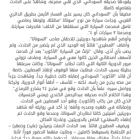
يقودها صديقه السوداني، الذي لقي مصرعه، وشاهدٌ على الحادث
بتفاصيله كاملة.
مضيفاً بأن “السوداني كان يسير على المسار الأيمن بطريق الدائري
الغربي، وجاءت سيارة من نوع “سوناتا “مظللة، ولونها رصاصي
غامق فصدمت السيارة التي نستقلها من الخلف؛ فانحرفت سيارتنا،
وصدمنا ٣ سيارات أو ٤”.
وأوضح أنهم شاهدوا دوريتين تلاحقان صاحب “السوناتا”.
وأضاف “المطيري” قائلاً إنه الوحيد الذي لم يتضرر من الحادث، ولم
يصب بأي أذى، وقال: “نزلتُ من السيارة “الأكورد” بعد أن صُدمت
لأسعف أصدقائي الذين كانوا معي في السيارة، وصادف نزولي
مرور الدورية الثانية التي كانت تطارد “السوناتا”، وكانت سرعتها
بطيئة بسبب الحادث، فطلبت منها الوقوف لإنقاذ المصابين، خاصة
أن قائد “الأكورد” السوداني إصابته كانت خطيرة جداً، وشاهدت جزءاً
من مخه يخرج من رأسه، لكنه – للأسف – أطفأ أنوار الدورية، وتركنا
وواصل سيره. علماً بأن الحادث وقع في مخرج ٢٤ بشارع الترمذي”.
وهذا الكلام أكده صديقه عبدالرحمن الكندي (يمني الجنسية)،
الذي كان من ركاب (الأكورد)، وهو أحد المصابين في الحادث،
وإصاباته في ظهره وصدره وأنفه؛ إذ أكد في روايته أنه شاهد
دوريتين أمنيتين كانتا تطاردان السوناتا، وعندما وقع الحادث تم
إطفاء (السفتي) الخاص بالدوريتين، وغادرتا المكان.
ويضيف المطيري قائلاً: بعد الحادث اتصلت بزميلَيّ (عايد) و(صقر) –
تم التحتفظ باسميهما كاملين – وطلبت منهما الحضور فوراً؛ لأننا
عملنا حادثاً، وهناك وفاة ومصابان، أحدهما حالته صعبة جداً؛ فجاءا