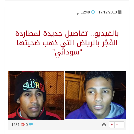
17/12/2013
12:49 م
جراء عدوان الاحتلال المتواصل على مخيم قلنديا إصابة 48 فلسطينيًا
بالفيديو.. تفاصيل جديدة لمطاردة
اكتمال استقبال الدفعة الثانية من ضيوف خادم الحرمين الشريفين للعمرة والزيارة في المدينة المنورة
الفَجْر بالرياض التي ذهب ضحيتها
“سوداني”
التحالف: إصابة (11) مدنياً في نجران نتيجة اعتداءات حوثية إرهابية
التحالف يعزي الحكومة اليمنية في استشهاد قوات يمنية جراء هجوم حوثي غادر
مصدر سعودي مسؤول: تنسيق بين الميليشيات الحوثية والعراقية وإيران للإعداد لاعتداءات تستهدف المملكة
حالة الطقس المتوقعة اليوم في المملكة
إجتماع المكتب التعريفي للمتقاعدين بالصوارمة-مركز الحكامية
1231
0
+
=
-