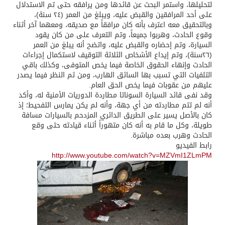
لتحليلها، واستمر البحث عن قائدها ومن يرافقه حتى تم الاستدلال
على أحد المرافقين والقبض عليه، ويبلغ من العمر (٢٤ سنة)،
وبالتحقيق معه اعترف بأنه كان مرافقاً مع صديقه، ومعهما آخر أثناء
وقوع الحادث، وهربوا جميعاً، وتم التعرف على من كان يقود
السيارة، وتم إحضاره والقبض عليه، واتضح أنه يبلغ من العمر
(٢٦سنة)، وتم إيداع الأشخاص الثلاثة التوقيف لاستكمال إجراءات
الحادث وإنهاء الحقوق الخاصة فيما يخص المتوفى، وكذلك باقي
التلفيات التي تسبب بها السائق الهارب، ومن ثم النظر فيما يصدر
عليهم من عقوبات فيما يخص الحق العام.
وقد نفى قائد السيارة السوناتا مطاردة الدوريات الأمنية له، وأكد
أنه لم تتم مطاردته من أي جهة، وأنه لم يكن يمارس التفحيط؛ إذ
كان بالأصل يسير على الطريق الدائري المزدحم بالسيارات مسافة
طويلة، وكل ما قام به أنه كان متهوراً أثناء قيادته حتى وقع
الحادث وهرب بعده مباشرة.
رابط الفيديو
http://www.youtube.com/watch?v=MZVmI1ZLmPM