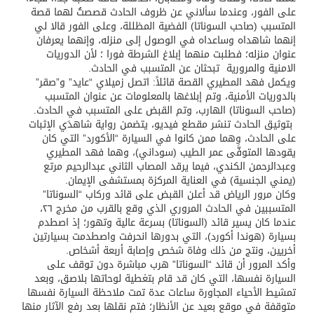
على الفور، وعندما سألاني عن ظروف الحادث قصصتُ لهما قصة
المتسبب (صاحب السوناتا) الفضية المظللة، وعلى الفور قالا لي
إنهما شاهداه وساعداه في الوصول إلى منزله، وإنهما يعرفان
عنوان منزله؛ فطلبت منهما إبلاغ الشرطة فورا ؛ لأن الدوريات
الامنية والمرورية تبحثان عن المتسبب في الحادث.
ويكمل فهد المطيري القصة قائلاً: اتصل زميلاي “عايد” و”صقر”
بالدوريات الأمنية، وتم إبلاغها بالمعلومات عن عنوان المتسبب
(صاحب السوناتا) الهارب، وتم القبض على المتسبب في الحادث.
بتوثيق الحادث تنشر مقطع فيديو، يتضمن رواية شاهدَي الإثبات
على الحادث، وهما ممن كانوا في السيارة “الأكورد” التي كان
يقودها المتوفَّى عمر الطيب (سوداني)، وهما فهد المطيري
وعبدالرحمن الكندي، فيما يرقد المصاب الثاني عبدالرحيم مرتع
(يمني الجنسية) في العناية المركزة بمستشفى الإيمان.
وكان مرور الرياض قد أعلن القبض على قائد وركاب “السوناتا”
المتسببين في الحادث المروري الذي وقع بالقرب من مخرج ٢٦،
عندما كان يسير قائد (السوناتا) بسرعة عالية وتهور؛ إذ اصطدم
بسيارة (هوندا أكورد)، التي بدورها انحرفت واصطدمت بسيارتين
أخريين، ونتج من ذلك وفاة شخص وإصابة أربعة أشخاص.
وأكد المرور أن قائد “السوناتا” هرب مباشرة دون توقف على
السيارة نفسها، التي كان قد قام بتغطية لوحاتها بلاصق، وبعد
تمشيط الأحياء المجاورة ساعات عدة تمت ملاحظة السيارة نفسها
متوقفة في موقع بعيد عن الأنظار؛ فتم نقلها بعد رفع الآثار منها