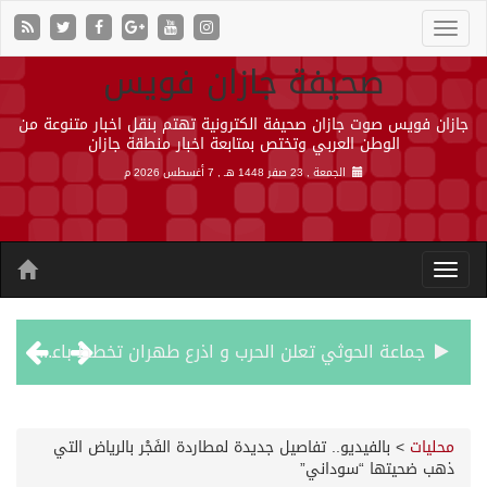
صحيفة جازان فويس
جازان فويس صوت جازان صحيفة الكترونية تهتم بنقل اخبار متنوعة من
الوطن العربي وتختص بمتابعة اخبار منطقة جازان
الجمعة , 23 صفر 1448 هـ ,
7 أغسطس 2026 م
جماعة الحوثي تعلن الحرب و اذرع طهران تخطط باعمال ارهابية واسعة تطال دول الشرق الاوسط
قمة سعودية – تركية – باكستانية في جدة
محليات
>
بالفيديو.. تفاصيل جديدة لمطاردة الفَجْر بالرياض التي
ذهب ضحيتها “سوداني”
مقتل شخصين وإصابة 14 إثر انفجار عبوة ناسفة داخل حافلة في ريف دمشق