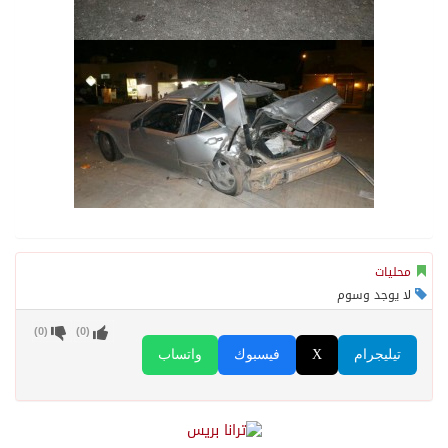
محليات
لا يوجد وسوم
)
0
(
)
0
(
تيليجرام
X
فيسبوك
واتساب