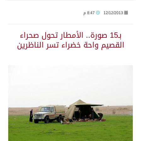
12/12/2013
8:47 م
اكتمال استقبال الدفعة الثانية من ضيوف خادم الحرمين الشريفين للعمرة والزيارة في المدينة المنورة
بـ15 صورة.. الأمطار تحول صحراء
التحالف: إصابة (11) مدنياً في نجران نتيجة اعتداءات حوثية إرهابية
القصيم واحة خضراء تسر الناظرين
التحالف يعزي الحكومة اليمنية في استشهاد قوات يمنية جراء هجوم حوثي غادر
مصدر سعودي مسؤول: تنسيق بين الميليشيات الحوثية والعراقية وإيران للإعداد لاعتداءات تستهدف المملكة
حالة الطقس المتوقعة اليوم في المملكة
إجتماع المكتب التعريفي للمتقاعدين بالصوارمة-مركز الحكامية
جماعة الحوثي تعلن الحرب و اذرع طهران تخطط باعمال ارهابية واسعة تطال دول الشرق الاوسط