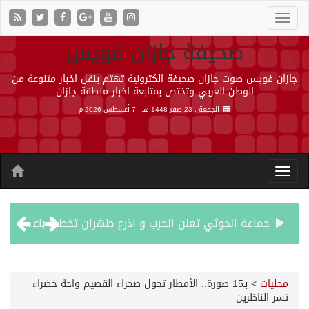
صحيفة جازان فويس
جازان فويس صوت جازان صحيفة الكترونية تهتم بنقل اخبار متنوعة من
الوطن العربي وتختص بمتابعة اخبار منطقة جازان
الجمعة , 23 صفر 1448 هـ ,
7 أغسطس 2026 م
قمة سعودية – تركية – باكستانية في جدة
مقتل شخصين وإصابة 14 إثر انفجار عبوة ناسفة داخل حافلة في ريف دمشق
محليات
>
بـ15 صورة.. الأمطار تحول صحراء القصيم واحة خضراء
تسر الناظرين
جراء عدوان الاحتلال المتواصل على مخيم قلنديا إصابة 48 فلسطينيًا