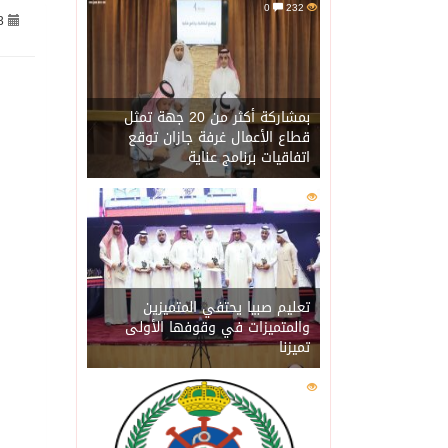
0
232
3
07/08/2026
جراء عدوان الاحتلال المتواصل ع
07/08/2026
اكتمال استقبال الدفعة ال
بمشاركة أكثر من 20 جهة تمثل
قطاع الأعمال غرفة جازان توقع
اتفاقيات برنامج عناية
07/08/2026
التحالف: إصابة (11) مدنياً في نجران نتيجة اعتداءات حوثية إرهابية
0
214
07/08/2026
التحالف يعزي الحكومة ال
07/08/2026
مصدر سعودي مسؤول: تنسيق
تعليم صبيا يحتفي المتميزين
والمتميزات في وقوفها الأولى
تميزنا
07/08/2026
حالة الطقس المتوقعة ال
0
206
07/08/2026
إجتماع المكتب التعريفي ل