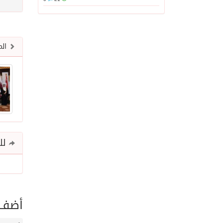
الم
للم
أضف ت