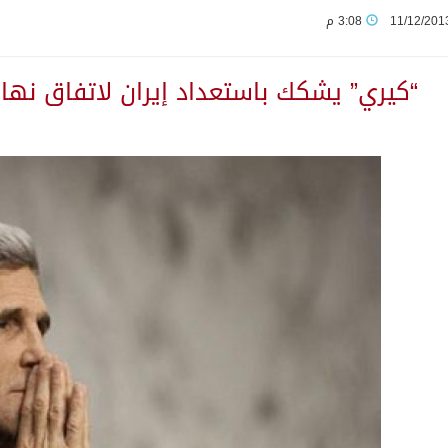
11/12/201
3:08 م
لى مخيم قلنديا إصابة 48 فلسطينيًا
“كيري” يشكك باستعداد إيران لاتفاق نها
ثانية من ضيوف خادم الحرمين الشريفين للعمرة والزيارة في المدين
يمنية في استشهاد قوات يمنية جراء هجوم حوثي غادر
 بين الميليشيات الحوثية والعراقية وإيران للإعداد لاعتداءات
يوم في المملكة
لمتقاعدين بالصوارمة-مركز الحكامية