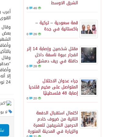
الشرق الاوسط
0
46
أعرب و
القوى 
قمة سعودية – تركية –
وقال “
باكستانية في جدة
بعض ال
0
26
الشهر
وأضاف 
مقتل شخصين وإصابة 14 إثر
بالتأكي
انفجار عبوة ناسفة داخل
وقال “
حافلة في ريف دمشق
“صدقون
0
28
وأضاف:
إلا أن
جراء عدوان الاحتلال
24 نوفمبر.
المتواصل على مخيم قلنديا
إصابة 48 فلسطينيًا
0
20
لا يو
اكتمال استقبال الدفعة
الثانية من ضيوف خادم
الحرمين الشريفين للعمرة
والزيارة في المدينة المنورة
تيل
0
21