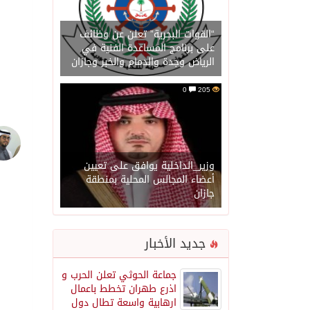
“القوات البحرية” تعلن عن وظائف
على برنامج المساعدة الفنية في
الرياض وجدة والدمام والخبر وجازان
0
205
وزير_الداخلية يوافق على تعيين
أعضاء المجالس المحلية بمنطقة
جازان
جديد الأخبار
جماعة الحوثي تعلن الحرب و
اذرع طهران تخطط باعمال
ارهابية واسعة تطال دول