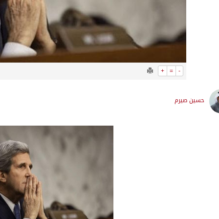
+
=
-
حسين صيرم