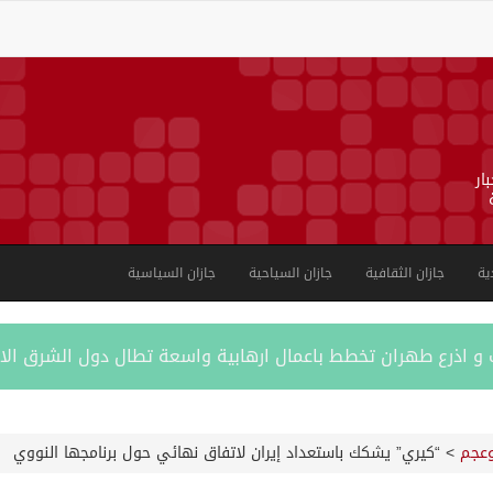
ار
ية
جازان الثقافية
جازان السياحية
جازان السياسية
ب و اذرع طهران تخطط باعمال ارهابية واسعة تطال دول الشرق ال
اكستانية في جدة
عجم
>
“كيري” يشكك باستعداد إيران لاتفاق نهائي حول برنامجها النووي