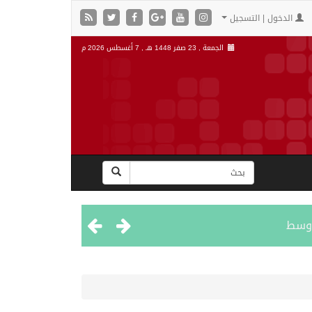
الدخول | التسجيل
الجمعة , 23 صفر 1448 هـ ,
7 أغسطس 2026 م
اوسط