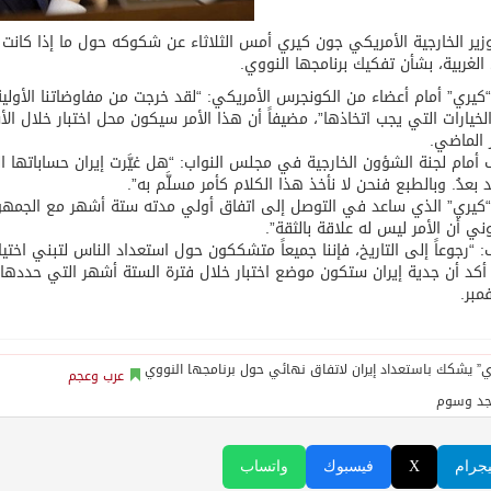
زير الخارجية الأمريكي جون كيري أمس الثلاثاء عن شكوكه حول ما إذا كانت
الغربية، بشأن تفكيك برنامجها النووي.
كيري” أمام أعضاء من الكونجرس الأمريكي: “لقد خرجت من مفاوضاتنا الأولية
خيارات التي يجب اتخاذها”، مضيفاً أن هذا الأمر سيكون محل اختبار خلال ال
 الماضي.
أمام لجنة الشؤون الخارجية في مجلس النواب: “هل غيَّرت إيران حساباتها ال
د بعدُ. وبالطبع فنحن لا نأخذ هذا الكلام كأمر مسلَّم به”.
كيري” الذي ساعد في التوصل إلى اتفاق أولي مدته ستة أشهر مع الجمهورية
ي أن الأمر ليس له علاقة بالثقة”.
 “رجوعاً إلى التاريخ، فإننا جميعاً متشككون حول استعداد الناس لتبني اختيا
ه أكد أن جدية إيران ستكون موضع اختبار خلال فترة الستة أشهر التي حدده
عرب وعجم
جد وسوم
يجرام
X
فيسبوك
واتساب