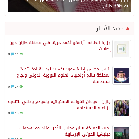
بمنطقة جازان
جديد الأخبار
وزارة الطاقة: أرامكو تُخمد حريقاً في مصفاة جازان دون
إصابات
0
14
رئيس مجلس إدارة «موهبة» يهنئ القيادة بتصدّر
المملكة نتائج أولمبياد العلوم النووية الدولي ونجاح
استضافته
0
24
جازان.. موطن الفواكه الاستوائية ونموذج وطني للتنمية
الزراعية المستدامة
0
16
رحبت المملكة ببيان مجلس الأمن وتنديده بهجمات
ميليشيا الحوثي الإرهابية