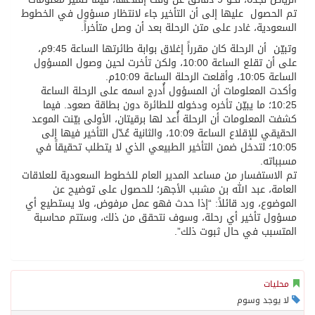
تم الحصول عليها إلى أن التأخير جاء لانتظار مسؤول في الخطوط
السعودية، غادر على متن الرحلة بعد أن وصل متأخراً.
وتبيّن أن الرحلة كان مقرراً إغلاق بوابة طائرتها الساعة 9:45م،
على أن تقلع الساعة 10:00، ولكن تأخرت لحين وصول المسؤول
الساعة 10:05، وأقلعت الرحلة الساعة 10:09م.
وأكدت المعلومات أن المسؤول أُدرج اسمه على الرحلة الساعة
10:25؛ ما يبيّن تأخره ودخوله للطائرة دون بطاقة صعود. فيما
كشفت المعلومات أن الرحلة أُعد لها برقيتان، الأولى بيّنت الموعد
الحقيقي للإقلاع الساعة 10:09، والثانية عُدّل التأخير فيها إلى
10:05؛ لتدخل ضمن التأخير الطبيعي الذي لا يتطلب تحقيقاً في
مسبباته.
تم الاستفسار من مساعد المدير العام للخطوط السعودية للعلاقات
العامة، عبد الله بن مشبب الأجهر؛ للحصول على توضيح عن
الموضوع، ورد قائلاً: “إذا حدث فهو عمل مرفوض، ولا يستطيع أي
مسؤول تأخير أي رحلة، وسوف نتحقق من ذلك، وستتم محاسبة
المتسبب في حال ثبوت ذلك”.
محليات
لا يوجد وسوم