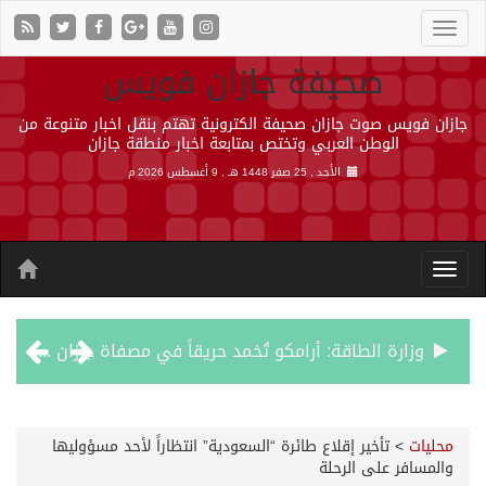
صحيفة جازان فويس
جازان فويس صوت جازان صحيفة الكترونية تهتم بنقل اخبار متنوعة من
الوطن العربي وتختص بمتابعة اخبار منطقة جازان
الأحد , 25 صفر 1448 هـ ,
9 أغسطس 2026 م
وزارة الطاقة: أرامكو تُخمد حريقاً في مصفاة جازان دون إصابات
رئيس مجلس إدارة «موهبة» يهنئ القيادة بتصدّر المملكة نتائج أولمبياد العلوم النووية الدولي ونجاح استضافته
محليات
>
تأخير إقلاع طائرة “السعودية” انتظاراً لأحد مسؤوليها
والمسافر على الرحلة
جازان.. موطن الفواكه الاستوائية ونموذج وطني للتنمية الزراعية المستدامة