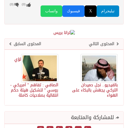
)
0
(
)
0
(
تيليجرام
X
فيسبوك
واتساب
المحتوى التالي
المحتوى السابق
لؤي
بالفيديو.. نجل حميدان
الصافي : تفاهم " أمريكي -
التركي يجهش بالبكاء على
روسي " لتشكيل هيئة حكم
الهواء
انتقالية بصلاحيات كاملة
للمشاركة والمتابعة