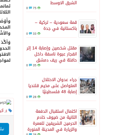
الشرق الاوسط
ثمانما
0
75
الثلاثاء ٦/ ٥ / ١٤٣٩هـ والأَرْبِعَاء
قمة سعودية – تركية –
المخدر
باكستانية في جدة
والأشْ
0
33
وَأكَّ
مقتل شخصين وإصابة 14 إثر
الحدو
انفجار عبوة ناسفة داخل
الاقت
حافلة في ريف دمشق
لمواج
0
35
جراء عدوان الاحتلال
المتواصل على مخيم قلنديا
إصابة 48 فلسطينيًا
0
28
اكتمال استقبال الدفعة
٤
,
أثي
الثانية من ضيوف خادم
الحرمين الشريفين للعمرة
والزيارة في المدينة المنورة
تيل
0
28