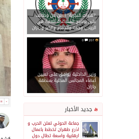
“القوات البحرية” تعلن عن وظائف
على برنامج المساعدة الفنية في
الرياض وجدة والدمام والخبر وجازان
0
207
وزير_الداخلية يوافق على تعيين
أعضاء المجالس المحلية بمنطقة
جازان
=
-
جديد الأخبار
جماعة الحوثي تعلن الحرب و
اذرع طهران تخطط باعمال
ارهابية واسعة تطال دول