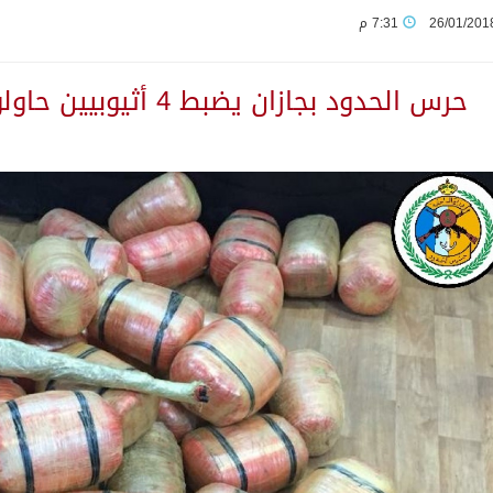
26/01/201
7:31 م
لى مخيم قلنديا إصابة 48 فلسطينيًا
حرس الحدود بجازان يضبط 4 أثيوبيين حاولوا تهريب نحو طن حشيش
ثانية من ضيوف خادم الحرمين الشريفين للعمرة والزيارة في المدين
يمنية في استشهاد قوات يمنية جراء هجوم حوثي غادر
 بين الميليشيات الحوثية والعراقية وإيران للإعداد لاعتداءات
يوم في المملكة
لمتقاعدين بالصوارمة-مركز الحكامية