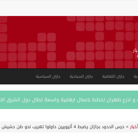
ار
ية
جازان الثقافية
جازان السياحية
جازان السياسية
ب و اذرع طهران تخطط باعمال ارهابية واسعة تطال دول الشرق ال
اكستانية في جدة
أخبار
>
حرس الحدود بجازان يضبط 4 أثيوبيين حاولوا تهريب نحو طن حشيش