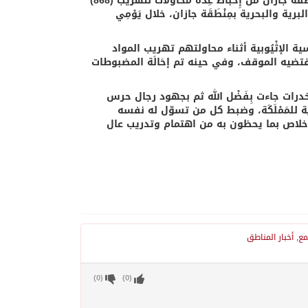
كشف المتحدث الرسمي لحرس الحدود، عن تَمَكُّن رجال حرس الحدود بمِنْطَقَة جازان من إِحْبَاط عِدَّة محاولات لتهريب (868)
ية والبحرية بمِنْطَقَة جازان، خلال يَوْمِي
بين جميعهم من الجنسية الإثْيُوبية أثناء محاولتهم تهريب المواد
 يقتضيه الموقف، وفي حينه تم إحَالَة المضبوطات
لمخدرات جاءت بِفَضْل الله ثم بجهود رجال حرس
 للمَمْلَكَة، وضبط كل من تسوّل له نفسه
إخلاص بما يحظون به من اهتمام وتدريب عال
مع
,
أخبار المناطق
)
0
(
)
0
(