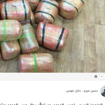
+
حسين صيرم - جازان فويس :