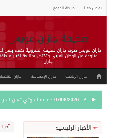
تواصل معنا
خريطة الموقع
صحيفة جازان فويس
جازان فويس صوت جازان صحيفة الكترونية تهتم بنقل اخب
متنوعة من الوطن العربي وتختص بمتابعة اخبار منطقة
جازان
جازان الرياضية
جازان الإجتماعية
جازان الاقتصاد
07/08/2026
جماعة الحوثي تعلن الحر
07/08/2026
قمة سعودية – تركية – ب
الأخبار الرئيسية
آخر ال
07/08/2026
مقتل شخصين وإصابة 14 إثر انفجار عبوة ناسفة داخل حافلة في ريف دمشق