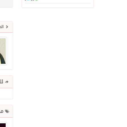
الم
للم
مح