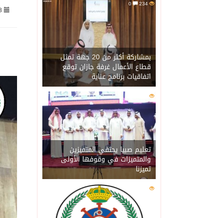
0
234
8
07/08/2026
جراء عدوان الاحتلال المتواصل ع
07/08/2026
اكتمال استقبال الدفعة ال
بمشاركة أكثر من 20 جهة تمثل
قطاع الأعمال غرفة جازان توقع
اتفاقيات برنامج عناية
07/08/2026
التحالف: إصابة (11) مدنياً في نجران نتيجة اعتداءات حوثية إرهابية
0
217
07/08/2026
التحالف يعزي الحكومة ال
07/08/2026
مصدر سعودي مسؤول: تنسيق
تعليم صبيا يحتفي المتميزين
والمتميزات في وقوفها الأولى
تميزنا
07/08/2026
حالة الطقس المتوقعة ال
0
211
07/08/2026
إجتماع المكتب التعريفي ل