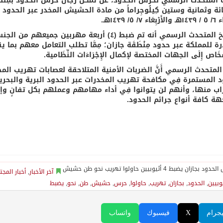
ئة وثمانية وستين كِيلُوجِراماً من مادة الحشيش المخدر عبر الحدود البر
 ٧/ ٥/ ١٤٣٩هـ.
وأَوْضَحَ المتحدث الرسمي أنه تم ضبط (٤) أربعة مهر
ة للمملكة عبر حدود مِنْطَقَة جازان؛ مِمَّا تطلب التعامل معهم بما
خَاص إِلَى الجهات المختصة لإكمال الإِجْرَاءَات النِّظَامية.
دَ المتحدث الرسمي أَنَّ الضربات الأمنية المتلاحقة لعصابات تهريب ا
د المستمرة فِي مكافحة تهريب المخدرات عبر الحدود البرية والبحرية
راب منها، وأنهم لن يتوانوا فِي أداء مهامهم وعملهم بكل تفانٍ و
هة كافة أنواع جرائم الحدود.
آخر الأخبار
,
أخبار المجت
وبيين
,
الحدود
,
بجازان
,
تهريب
,
حاولوا
,
حرس
,
حشيش
,
طن
,
نحو
,
يضبط
يجرام
X
فيسبوك
واتساب