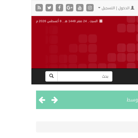
الدخول | التسجيل
السبت , 24 صفر 1448 هـ ,
8 أغسطس 2026 م
اوسط