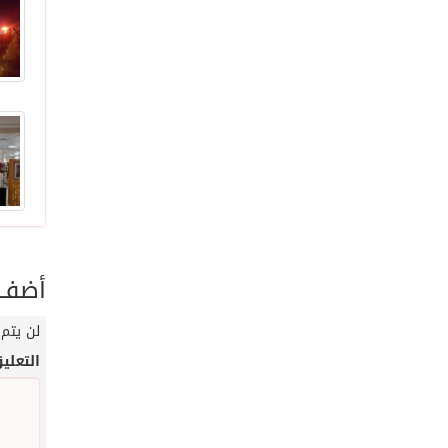
أضف ت
لن يتم 
التعلي