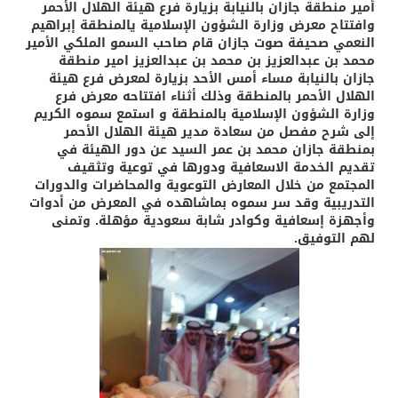
أمير منطقة جازان بالنيابة بزيارة فرع هيئة الهلال الأحمر
وافتتاح معرض وزارة الشؤون الإسلامية يالمنطقة إبراهيم
النعمي صحيفة صوت جازان قام صاحب السمو الملكي الأمير
محمد بن عبدالعزيز بن محمد بن عبدالعزيز امير منطقة
جازان بالنيابة مساء أمس الأحد بزيارة لمعرض فرع هيئة
الهلال الأحمر بالمنطقة وذلك أثناء افتتاحه معرض فرع
وزارة الشؤون الإسلامية بالمنطقة و استمع سموه الكريم
إلى شرح مفصل من سعادة مدير هيئة الهلال الأحمر
بمنطقة جازان محمد بن عمر السيد عن دور الهيئة في
تقديم الخدمة الاسعافية ودورها في توعية وتثقيف
المجتمع من خلال المعارض التوعوية والمحاضرات والدورات
التدريبية وقد سر سموه بماشاهده في المعرض من أدوات
وأجهزة إسعافية وكوادر شابة سعودية مؤهلة. وتمنى
لهم التوفيق.