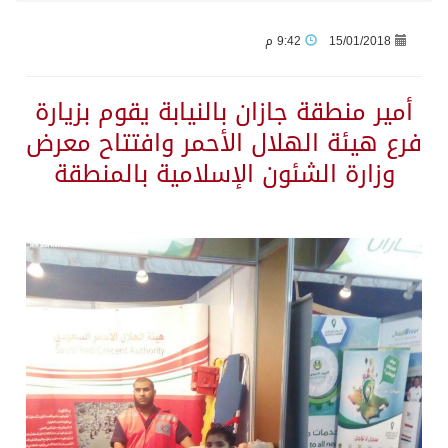
15/01/2018
9:42 م
جراء عدوان الاحتلال المتواصل على مخيم قلنديا إصابة 48 فلسطينيًا
أمير منطقة جازان بالنيابة يقوم بزيارة
اكتمال استقبال الدفعة الثانية من ضيوف خادم الحرمين الشريفين للعمرة والزيارة في المدينة المنورة
فرع هيئة الهلال الأحمر وافتتاح معرض
وزارة الشئون الإسلامية بالمنطقة
التحالف: إصابة (11) مدنياً في نجران نتيجة اعتداءات حوثية إرهابية
التحالف يعزي الحكومة اليمنية في استشهاد قوات يمنية جراء هجوم حوثي غادر
مصدر سعودي مسؤول: تنسيق بين الميليشيات الحوثية والعراقية وإيران للإعداد لاعتداءات تستهدف المملكة
حالة الطقس المتوقعة اليوم في المملكة
إجتماع المكتب التعريفي للمتقاعدين بالصوارمة-مركز الحكامية