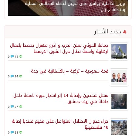
وزير_الداخلية يوافق على تعيين أعضاء المجالس المحلية
بمنطقة جازان
جديد الأخبار
جماعة الحوثي تعلن الحرب و اذرع طهران تخطط باعمال
ارهابية واسعة تطال دول الشرق الاوسط
0
44
قمة سعودية – تركية – باكستانية في جدة
0
24
مقتل شخصين وإصابة 14 إثر انفجار عبوة ناسفة داخل
حافلة في ريف دمشق
0
27
جراء عدوان الاحتلال المتواصل على مخيم قلنديا إصابة
48 فلسطينيًا
0
18