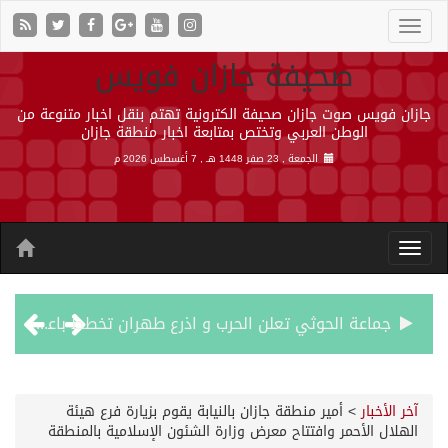
صحيفة جازان فويس
جازان فويس صوت جازان صحيفة الكترونية تهتم بنقل اخبار متنوعة من
الوطن العربي وتختص بمتابعة اخبار منطقة جازان
الجمعة , 23 صفر 1448 هـ ,
7 أغسطس 2026 م
جماعة الحوثي تعلن الحرب و اذرع طهران تخطط باعمال ارهابية واسعة تطال دول الشرق الاوسط
قمة سعودية – تركية – باكستانية في جدة
آخر الأخبار
>
أمير منطقة جازان بالنيابة يقوم بزيارة فرع هيئة
الهلال الأحمر وافتتاح معرض وزارة الشئون الإسلامية بالمنطقة
مقتل شخصين وإصابة 14 إثر انفجار عبوة ناسفة داخل حافلة في ريف دمشق