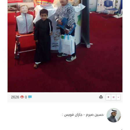
2626
0
+
=
-
حسين صيرم - جازان فويس :