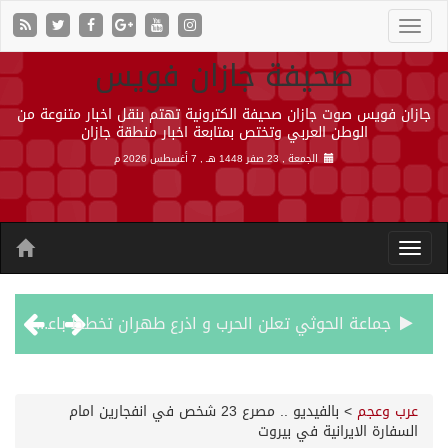
صحيفة جازان فويس
جازان فويس صوت جازان صحيفة الكترونية تهتم بنقل اخبار متنوعة من
الوطن العربي وتختص بمتابعة اخبار منطقة جازان
الجمعة , 23 صفر 1448 هـ ,
7 أغسطس 2026 م
جماعة الحوثي تعلن الحرب و اذرع طهران تخطط باعمال ارهابية واسعة تطال دول الشرق الاوسط
قمة سعودية – تركية – باكستانية في جدة
عرب وعجم
>
بالفيديو .. مصرع 23 شخص في انفجارين امام
السفارة الايرانية في بيروت
مقتل شخصين وإصابة 14 إثر انفجار عبوة ناسفة داخل حافلة في ريف دمشق