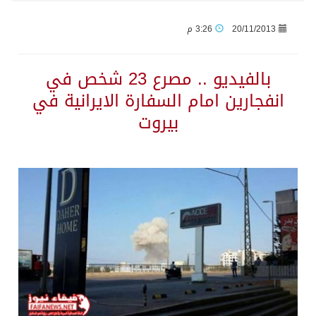
20/11/2013
3:26 م
جراء عدوان الاحتلال المتواصل على مخيم قلنديا إصابة 48 فلسطينيًا
بالفيديو .. مصرع 23 شخص في
اكتمال استقبال الدفعة الثانية من ضيوف خادم الحرمين الشريفين للعمرة والزيارة في المدينة المنورة
انفجارين امام السفارة الايرانية في
بيروت
التحالف: إصابة (11) مدنياً في نجران نتيجة اعتداءات حوثية إرهابية
التحالف يعزي الحكومة اليمنية في استشهاد قوات يمنية جراء هجوم حوثي غادر
مصدر سعودي مسؤول: تنسيق بين الميليشيات الحوثية والعراقية وإيران للإعداد لاعتداءات تستهدف المملكة
حالة الطقس المتوقعة اليوم في المملكة
إجتماع المكتب التعريفي للمتقاعدين بالصوارمة-مركز الحكامية