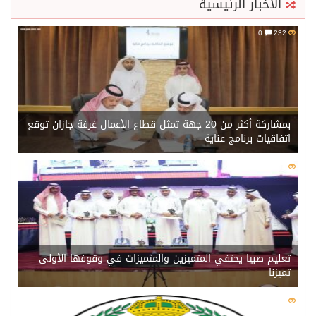
الأخبار الرئيسية
0
232
بمشاركة أكثر من 20 جهة تمثل قطاع الأعمال غرفة جازان توقع
اتفاقيات برنامج عناية
0
214
تعليم صبيا يحتفي المتميزين والمتميزات في وقوفها الأولى
تميزنا
0
206