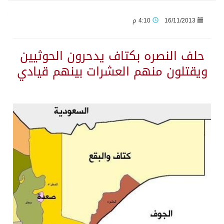
16/11/2013
4:10 م
اتفاقية مكة… تعزيز الردع لحماية الاستقرار وترحيب اقليمي ودولي بها
حلف النصره بكتاف يدحرون الحوثيين
الجيش اليمني ينفذ عملية عسكرية ضد الحوثيين رداً على هجماتهم
ويقتلون منهم العشرات بينهم قيادي
السديس: اتفاقية مكة تجسد مكانة المملكة الدينية وريادتها الحضارية والعالمية
وزير الدفاع: اتفاقية مكة تسهم في دعم أمن واستقرار المنطقة والعالم
رئيس وزراء العراق لرئيس الاستخبارات السعودي: نرفض استخدام أراضينا منطلقاً لأي هجمات
الرياض وأنقرة وإسلام آباد تطلق «اتفاقية مكة» للدفاع
حالة الطقس المتوقعة اليوم في المملكة