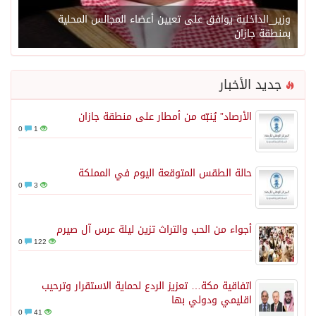
وزير_الداخلية يوافق على تعيين أعضاء المجالس المحلية
بمنطقة جازان
جديد الأخبار
الأرصاد” يُنبّه من أمطار على منطقة جازان
0
1
حالة الطقس المتوقعة اليوم في المملكة
0
3
أجواء من الحب والتراث تزين ليلة عرس آل صيرم
0
122
اتفاقية مكة… تعزيز الردع لحماية الاستقرار وترحيب
اقليمي ودولي بها
0
41