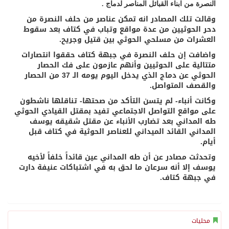
النصرة من ابناء القبائل المناصر لدماج .
وقالت تلك المصادر انه تمكن عناصر من حلف النصرة من
دحر الحوثيين من عدة مواقع وتباب في كتاف بعد سقوط
العشرات من مسلحي الحوثي بين قتيل وجريح.
واضافت إن حلف النصرة في جبهة كتاف حققوا انتصارات
متتالية على الحوثيين وأنهم عازمون على فك الحصار
الحوثي عن دماج الذي يدخل اليوم يومه الـ 37 من الحصار
والقصف المتواصل.
وكانت أنباء- لم يتسن التأكد من صحتها- تناقلها ناشطون
على مواقع التواصل الاجتماعي تفيد بمقتل القيادي الحوثي
طه المداني بعد تضارب الأنباء عن مقتل شقيقه يوسف
المداني القائد الميداني للعناصر الحوثية في كتاف قبل
أيام.
وتحدثت مصادر عن أن طه المداني عين قائداً خلفاً لأخيه
يوسف إلا أنه سرعان ما لحق به في اشتباكات عنيفة دارت
في جبهة كتاف.
محليات