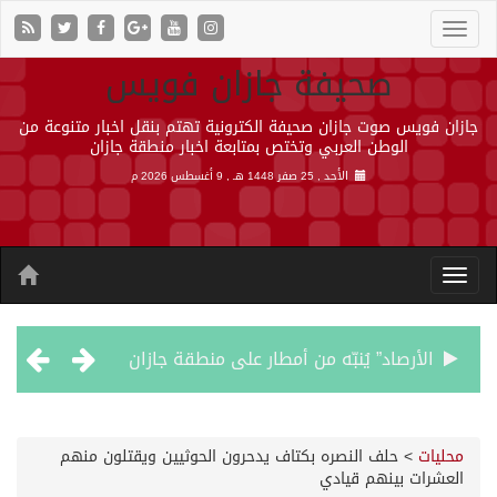
صحيفة جازان فويس
جازان فويس صوت جازان صحيفة الكترونية تهتم بنقل اخبار متنوعة من
الوطن العربي وتختص بمتابعة اخبار منطقة جازان
الأحد , 25 صفر 1448 هـ ,
9 أغسطس 2026 م
الأرصاد” يُنبّه من أمطار على منطقة جازان
حالة الطقس المتوقعة اليوم في المملكة
محليات
>
حلف النصره بكتاف يدحرون الحوثيين ويقتلون منهم
العشرات بينهم قيادي
أجواء من الحب والتراث تزين ليلة عرس آل صيرم