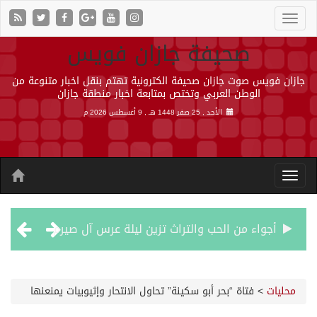
صحيفة جازان فويس
جازان فويس صوت جازان صحيفة الكترونية تهتم بنقل اخبار متنوعة من
الوطن العربي وتختص بمتابعة اخبار منطقة جازان
الأحد , 25 صفر 1448 هـ ,
9 أغسطس 2026 م
أجواء من الحب والتراث تزين ليلة عرس آل صيرم
اتفاقية مكة… تعزيز الردع لحماية الاستقرار وترحيب اقليمي ودولي بها
محليات
>
فتاة “بحر أبو سكينة” تحاول الانتحار وإثيوبيات يمنعنها
الجيش اليمني ينفذ عملية عسكرية ضد الحوثيين رداً على هجماتهم