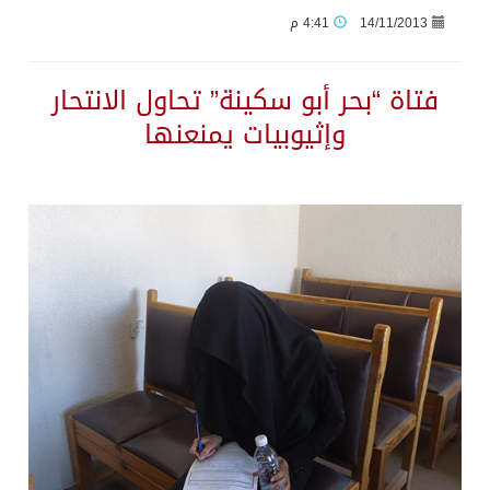
14/11/2013
4:41 م
السديس: اتفاقية مكة تجسد مكانة المملكة الدينية وريادتها الحضارية والعالمية
فتاة “بحر أبو سكينة” تحاول الانتحار
وإثيوبيات يمنعنها
وزير الدفاع: اتفاقية مكة تسهم في دعم أمن واستقرار المنطقة والعالم
رئيس وزراء العراق لرئيس الاستخبارات السعودي: نرفض استخدام أراضينا منطلقاً لأي هجمات
الرياض وأنقرة وإسلام آباد تطلق «اتفاقية مكة» للدفاع
حالة الطقس المتوقعة اليوم في المملكة
جماعة الحوثي تعلن الحرب و اذرع طهران تخطط باعمال ارهابية واسعة تطال دول الشرق الاوسط
قمة سعودية – تركية – باكستانية في جدة