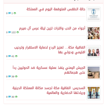
حالة الطقس المتوقعة اليوم في المملكة
0
1
أجواء من الحب والتراث تزين ليلة عرس آل صيرم
0
122
اتفاقية مكة… تعزيز الردع لحماية الاستقرار وترحيب
اقليمي ودولي بها
0
41
الجيش اليمني ينفذ عملية عسكرية ضد الحوثيين رداً
على هجماتهم
0
39
السديس: اتفاقية مكة تجسد مكانة المملكة الدينية
وريادتها الحضارية والعالمية
0
30