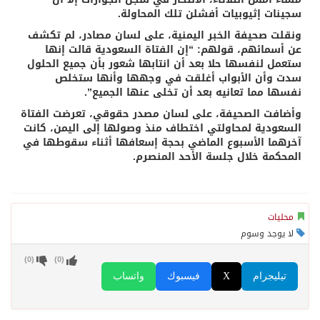
سجينات إثيوبيات أفشلن تلك المحاولة.
ونقلت صحيفة الخبر اليمنية، على لسان مصادر، لم تكشف
عن أسمائهم، قولهم: “إن الفتاة السعودية قالت إنها
ستعمل لنفسها حلا بعد أن انتابها شعور بأن جميع الحلول
سدت وأن الأبواب أغلقت في وجهها وأنها ستخلص
نفسها مما تعانيه بعد أن تخلى عنها الجميع”.
وأضافت الصحيفة، على لسان مصدر حقوقي، تعرضت الفتاة
السعودية لمحاولتي اختطاف منذ وصولها إلى اليمن، كانت
آخرهما الأسبوع الماضي بحجة إسعافها أثناء سقوطها في
المحكمة خلال جلسة الأحد المنصرم.
محليات
لا يوجد وسوم
)
0
(
)
0
(
تيليجرام
X
فيسبوك
واتساب