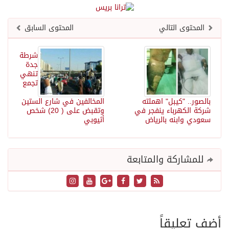
المحتوى التالي
المحتوى السابق
شرطة
جدة
تنهي
تجمع
بالصور.. "كيبل" اهملته
المخالفين في شارع الستين
شركة الكهرباء ينفجر في
وتقبض على ( 20) شخص
سعودي وابنه بالرياض
أثيوبي
للمشاركة والمتابعة
أضف تعليقاً