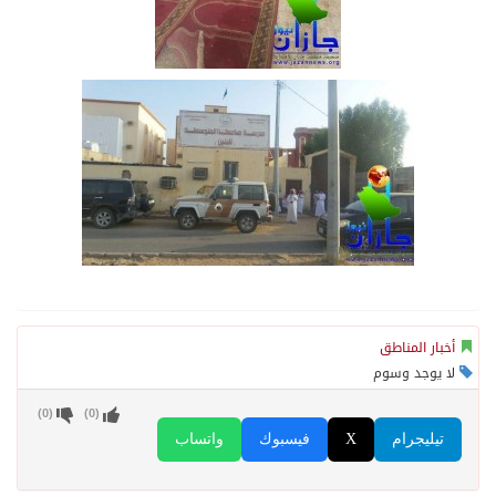
أخبار المناطق
لا يوجد وسوم
)
0
(
)
0
(
تيليجرام
X
فيسبوك
واتساب