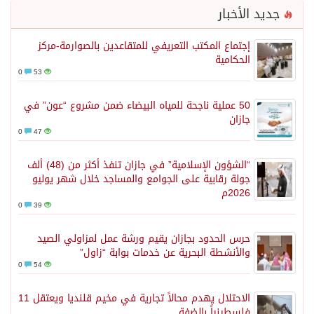
جديد الأخبار
إجتماع المكتب التعريفي للمتقاعدين بالصوارمة-مركز
الحكامية
0
53
50 عملية ناجحة للمياه البيضاء ضمن مشروع “عون” في
جازان
0
47
“الشؤون الإسلامية” في جازان تنفذ أكثر من (48) ألف
جولة رقابية على الجوامع والمساجد خلال شهر يوليو
2026م
0
39
حرس الحدود بجازان يقيم ورشة عمل لمزاولي الصيد
والأنشطة البحرية عن خدمات بوابة “زاول”
0
54
الاحتلال يهدم محالاً تجارية في مخيم قلنديا ويعتقل 11
فلسطينياً بالضفة