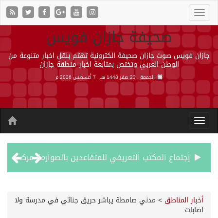
صحيفة جازان فويس
جازان فويس صوت جازان صحيفة الكترونية تهتم بنقل اخبار متنوعة من
الوطن العربي وتختص بمتابعة اخبار منطقة جازان
الجمعة , 23 صفر 1448 هـ ,
7 أغسطس 2026 م
إجتماع المكتب التعريفي للمتقاعدين بالصوارمة-مركز الحكامية
50 عملية ناجحة للمياه البيضاء ضمن مشروع “عون” في جازان
أخبار المناطق
>
مدني صامطة يباشر حريق جنائي في مدرسة ولا
اصابات
“الشؤون الإسلامية” في جازان تنفذ أكثر من (48) ألف جولة رقابية على الجوامع والمساجد خلال شهر يوليو 2026م