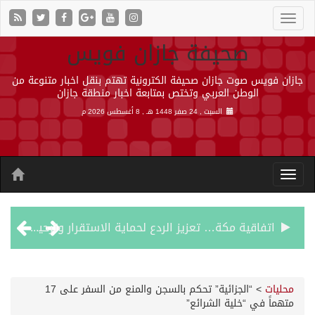
صحيفة جازان فويس
جازان فويس صوت جازان صحيفة الكترونية تهتم بنقل اخبار متنوعة من
الوطن العربي وتختص بمتابعة اخبار منطقة جازان
السبت , 24 صفر 1448 هـ ,
8 أغسطس 2026 م
اتفاقية مكة… تعزيز الردع لحماية الاستقرار وترحيب اقليمي ودولي بها
الجيش اليمني ينفذ عملية عسكرية ضد الحوثيين رداً على هجماتهم
محليات
>
“الجزائية” تحكم بالسجن والمنع من السفر على 17
متهماً في “خلية الشرائع”
السديس: اتفاقية مكة تجسد مكانة المملكة الدينية وريادتها الحضارية والعالمية