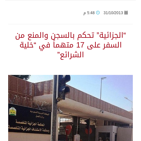
31/10/2013
5:48 م
وزير الدفاع: اتفاقية مكة تسهم في دعم أمن واستقرار المنطقة والعالم
“الجزائية” تحكم بالسجن والمنع من
رئيس وزراء العراق لرئيس الاستخبارات السعودي: نرفض استخدام أراضينا منطلقاً لأي هجمات
السفر على 17 متهماً في “خلية
الشرائع”
الرياض وأنقرة وإسلام آباد تطلق «اتفاقية مكة» للدفاع
حالة الطقس المتوقعة اليوم في المملكة
جماعة الحوثي تعلن الحرب و اذرع طهران تخطط باعمال ارهابية واسعة تطال دول الشرق الاوسط
قمة سعودية – تركية – باكستانية في جدة
مقتل شخصين وإصابة 14 إثر انفجار عبوة ناسفة داخل حافلة في ريف دمشق