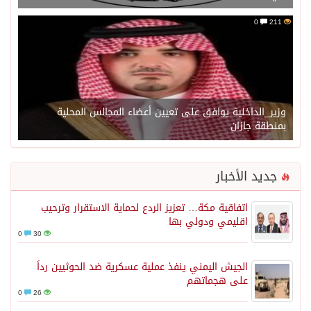
0
211
وزير_الداخلية يوافق على تعيين أعضاء المجالس المحلية
بمنطقة جازان
جديد الأخبار
اتفاقية مكة… تعزيز الردع لحماية الاستقرار وترحيب
اقليمي ودولي بها
0
30
الجيش اليمني ينفذ عملية عسكرية ضد الحوثيين رداً
على هجماتهم
0
26