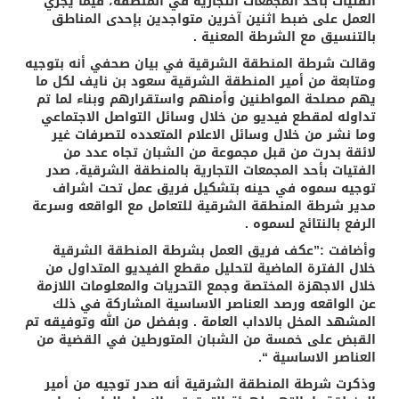
الفتيات بأحد المجمعات التجارية في المنطقة، فيما يجري
العمل على ضبط اثنين آخرين متواجدين بإحدى المناطق
بالتنسيق مع الشرطة المعنية .
وقالت شرطة المنطقة الشرقية في بيان صحفي أنه بتوجيه
ومتابعة من أمير المنطقة الشرقية سعود بن نايف لكل ما
يهم مصلحة المواطنين وأمنهم واستقرارهم وبناء لما تم
تداوله لمقطع فيديو من خلال وسائل التواصل الاجتماعي
وما نشر من خلال وسائل الاعلام المتعدده لتصرفات غير
لائقة بدرت من قبل مجموعة من الشبان تجاه عدد من
الفتيات بأحد المجمعات التجارية بالمنطقة الشرقية، صدر
توجيه سموه في حينه بتشكيل فريق عمل تحت اشراف
مدير شرطة المنطقة الشرقية للتعامل مع الواقعه وسرعة
الرفع بالنتائج لسموه .
وأضافت :”عكف فريق العمل بشرطة المنطقة الشرقية
خلال الفترة الماضية لتحليل مقطع الفيديو المتداول من
خلال الاجهزة المختصة وجمع التحريات والمعلومات اللازمة
عن الواقعه ورصد العناصر الاساسية المشاركة في ذلك
المشهد المخل بالاداب العامة . وبفضل من الله وتوفيقه تم
القبض على خمسة من الشبان المتورطين في القضية من
العناصر الاساسية “.
وذكرت شرطة المنطقة الشرقية أنه صدر توجيه من أمير