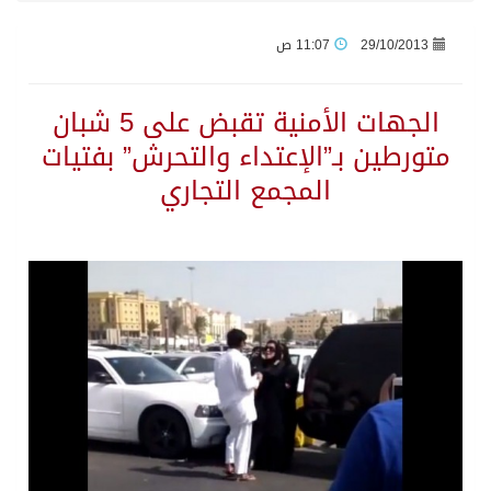
29/10/2013
11:07 ص
وزير الدفاع: اتفاقية مكة تسهم في دعم أمن واستقرار المنطقة والعالم
الجهات الأمنية تقبض على 5 شبان
رئيس وزراء العراق لرئيس الاستخبارات السعودي: نرفض استخدام أراضينا منطلقاً لأي هجمات
متورطين بـ”الإعتداء والتحرش” بفتيات
المجمع التجاري
الرياض وأنقرة وإسلام آباد تطلق «اتفاقية مكة» للدفاع
حالة الطقس المتوقعة اليوم في المملكة
جماعة الحوثي تعلن الحرب و اذرع طهران تخطط باعمال ارهابية واسعة تطال دول الشرق الاوسط
قمة سعودية – تركية – باكستانية في جدة
مقتل شخصين وإصابة 14 إثر انفجار عبوة ناسفة داخل حافلة في ريف دمشق