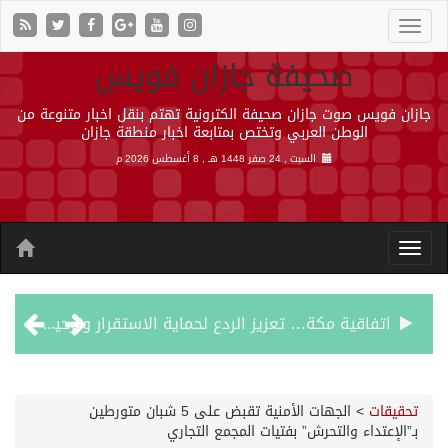
صحيفة جازان فويس
جازان فويس صوت جازان صحيفة الكترونية تهتم بنقل اخبار متنوعة من
الوطن العربي وتختص بمتابعة اخبار منطقة جازان
السبت , 24 صفر 1448 هـ ,
8 أغسطس 2026 م
اتفاقية مكة… تعزيز الردع لحماية الاستقرار وترحيب اقليمي ودولي بها
الجيش اليمني ينفذ عملية عسكرية ضد الحوثيين رداً على هجماتهم
تحقيقات
>
الجهات الأمنية تقبض على 5 شبان متورطين
بـ”الإعتداء والتحرش” بفتيات المجمع التجاري
السديس: اتفاقية مكة تجسد مكانة المملكة الدينية وريادتها الحضارية والعالمية