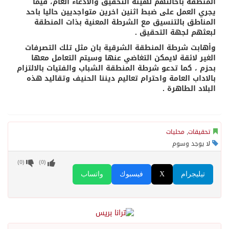
المنطقة باحالتهم لهيئة التحقيق والادعاء العام، فيما
يجري العمل على ضبط اثنين اخرين متواجديين حاليا باحد
المناطق بالتنسيق مع الشرطة المعنية بذات المنطقة
لبعثهم لجهة التحقيق .
وأهابت شرطة المنطقة الشرقية بان مثل تلك التصرفات
الغير لائقة لايمكن التغاضي عنها وسيتم التعامل معها
بحزم ، كما تدعو شرطة المنطقة الشباب والفتيات بالالتزام
بالاداب العامة واحترام تعاليم ديننا الحنيف وتقاليد هذه
البلاد الطاهرة .
تحقيقات
,
محليات
لا يوجد وسوم
)
0
(
)
0
(
تيليجرام
X
فيسبوك
واتساب