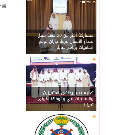
0
233
7
07/08/2026
جراء عدوان الاحتلال المتواصل ع
07/08/2026
اكتمال استقبال الدفعة ال
بمشاركة أكثر من 20 جهة تمثل
قطاع الأعمال غرفة جازان توقع
اتفاقيات برنامج عناية
07/08/2026
التحالف: إصابة (11) مدنياً في نجران نتيجة اعتداءات حوثية إرهابية
0
215
07/08/2026
التحالف يعزي الحكومة ال
07/08/2026
مصدر سعودي مسؤول: تنسيق
تعليم صبيا يحتفي المتميزين
والمتميزات في وقوفها الأولى
تميزنا
07/08/2026
حالة الطقس المتوقعة ال
0
207
07/08/2026
إجتماع المكتب التعريفي ل