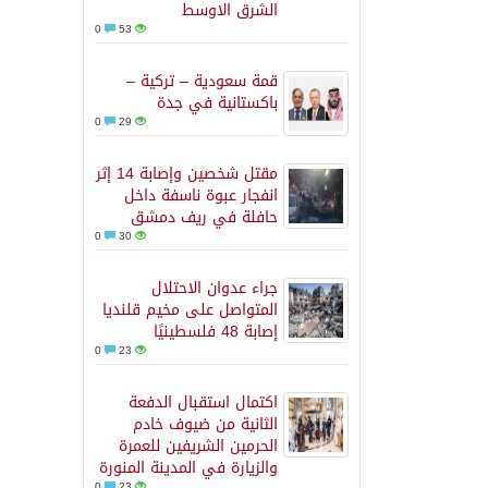
الشرق الاوسط
0
53
قمة سعودية – تركية –
باكستانية في جدة
0
29
مقتل شخصين وإصابة 14 إثر
انفجار عبوة ناسفة داخل
حافلة في ريف دمشق
0
30
جراء عدوان الاحتلال
المتواصل على مخيم قلنديا
إصابة 48 فلسطينيًا
0
23
اكتمال استقبال الدفعة
الثانية من ضيوف خادم
الحرمين الشريفين للعمرة
والزيارة في المدينة المنورة
0
23