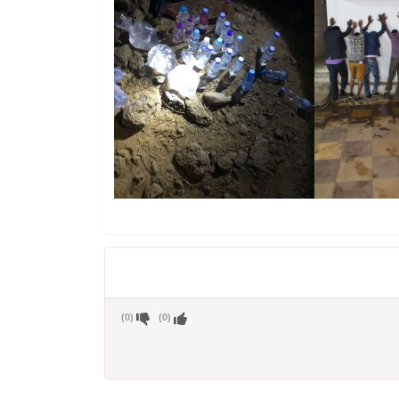
)
0
(
)
0
(