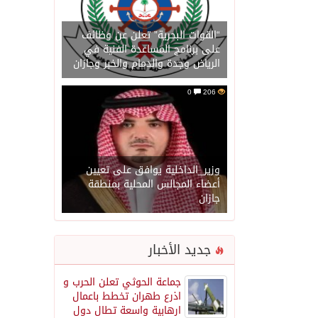
“القوات البحرية” تعلن عن وظائف
على برنامج المساعدة الفنية في
الرياض وجدة والدمام والخبر وجازان
0
206
وزير_الداخلية يوافق على تعيين
أعضاء المجالس المحلية بمنطقة
جازان
جديد الأخبار
جماعة الحوثي تعلن الحرب و
اذرع طهران تخطط باعمال
ارهابية واسعة تطال دول