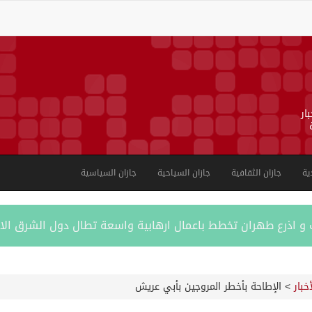
ار
ية
جازان الثقافية
جازان السياحية
جازان السياسية
ب و اذرع طهران تخطط باعمال ارهابية واسعة تطال دول الشرق ال
اكستانية في جدة
أخبار
>
اﻹطاحة بأخطر المروجين بأبي عريش