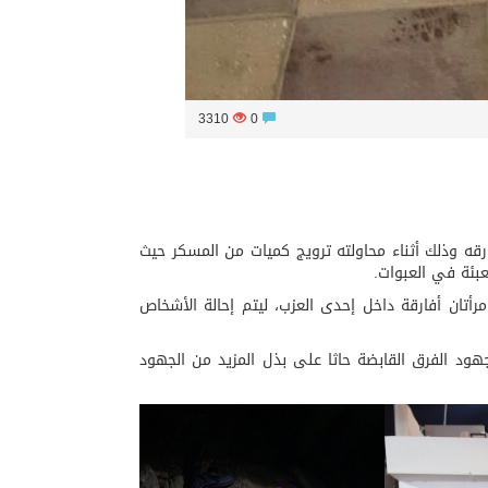
3310
0
قه وذلك أثناء محاولته ترويج كميات من المسكر حيث
حدى دوريات شرطة أبوعريش من ضبط 6 مخالفين وامرأتان أفارقة داخل إحدى العزب، ليتم إحالة اﻷشخاص
هود الفرق القابضة حاثا على بذل المزيد من الجهود