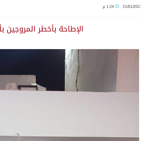
21/01/201
1:24 م
لى مخيم قلنديا إصابة 48 فلسطينيًا
اﻹطاحة بأخطر المروجين ب
ثانية من ضيوف خادم الحرمين الشريفين للعمرة والزيارة في المدين
يمنية في استشهاد قوات يمنية جراء هجوم حوثي غادر
 بين الميليشيات الحوثية والعراقية وإيران للإعداد لاعتداءات
يوم في المملكة
لمتقاعدين بالصوارمة-مركز الحكامية