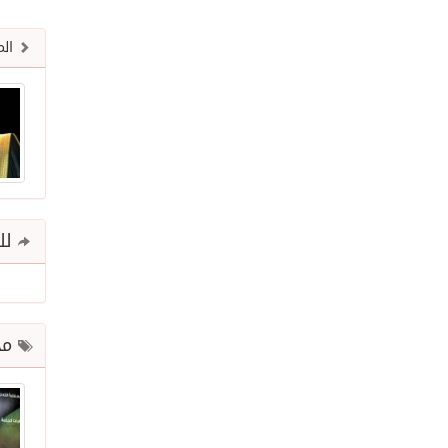
الم
للم
مح