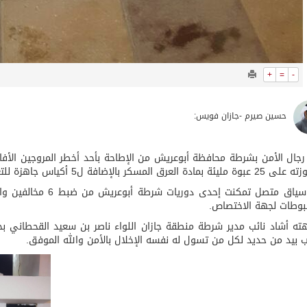
+
=
-
حسين صيرم -جازان فويس:
جال اﻷمن بشرطة محافظة أبوعريش من اﻹطاحة بأحد أخطر المروجين الأفار
ة العرق المسكر باﻹضافة ل5 أكياس جاهزة للتعبئة في العبوات.
وفي سياق متصل تمكنت إ
بوطات لجهة الاختصاص.
ه أشاد نائب مدير شرطة منطقة جازان اللواء ناصر بن سعيد القحطاني بج
 بيد من حديد لكل من تسول له نفسه الإخلال باﻷمن والله الموفق.