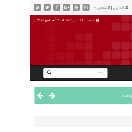
الدخول | التسجيل
الجمعة , 23 صفر 1448 هـ ,
7 أغسطس 2026 م
اوسط