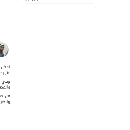
تمكن ر
عثر بحوزته على 25 عبوة مليئة بماد
والمض
من جهت
والضرب