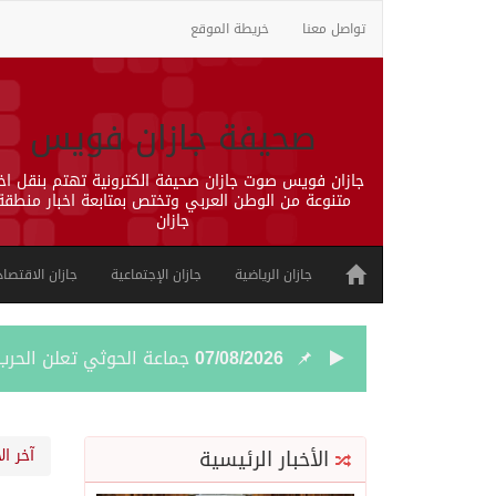
تواصل معنا
خريطة الموقع
صحيفة جازان فويس
جازان فويس صوت جازان صحيفة الكترونية تهتم بنقل اخب
متنوعة من الوطن العربي وتختص بمتابعة اخبار منطقة
جازان
جازان الرياضية
جازان الإجتماعية
جازان الاقتصاد
07/08/2026
جماعة الحوثي تعلن الحر
07/08/2026
قمة سعودية – تركية – ب
الأخبار الرئيسية
آخر ال
07/08/2026
مقتل شخصين وإصابة 14 إثر انفجار عبوة ناسفة داخل حافلة في ريف دمشق