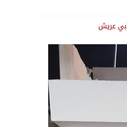
أبي عريش
ة المنورة
 تستهدف المملكة