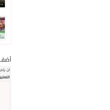
أضف ت
لن يتم 
التعلي