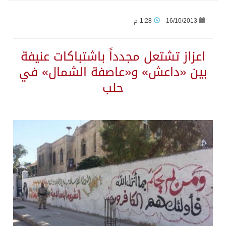
16/10/2013
1:28 م
سوريا وروسيا تتوصلان إلى مذكرة تفاهم تحسم مصير قاعدتَي حميميم وطرطوس
اعزاز تشتعل مجدداً باشتباكات عنيفة
رئيس مجلس إدارة “موهبة” يهنئ القيادة بتصدّر المملكة نتائج أولمبياد العلوم النووية الدولي إنسو 2026
بين «داعش» و«عاصفة الشمال» في
حلب
وزارة الطاقة: أرامكو تُخمد حريقاً في مصفاة جازان دون إصابات
رئيس مجلس إدارة «موهبة» يهنئ القيادة بتصدّر المملكة نتائج أولمبياد العلوم النووية الدولي ونجاح استضافته
جازان.. موطن الفواكه الاستوائية ونموذج وطني للتنمية الزراعية المستدامة
رحبت المملكة ببيان مجلس الأمن وتنديده بهجمات ميليشيا الحوثي الإرهابية
الأرصاد” يُنبّه من أمطار على منطقة جازان