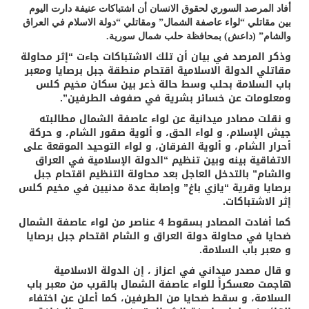
أفاد المرصد السوري لحقوق الانسان أن اشتباكات عنيفة دارت اليوم
بين مقاتلي “لواء عاصفة الشمال” ومقاتلي “دولة الاسلام في العراق
والشام” (داعش) بمحافظة حلب شمال سورية.
وذكر المرصد في بيان أن تلك الاشتباكات جاءت “إثر محاولة
مقاتلي الدولة الاسلامية اقتحام منطقة جبل برصايا ومعبر
باب السلامة بحلب وسط حالة ذعر بين سكان مخيم كلس
ومعلومات عن خسائر بشرية في صفوف الطرفين”.
و نقلت مصادر ميدانية عن لواء عاصفة الشمال مطالبته
جيش الإسلام، و لواء الحق، و ألوية صقور الشام، و حركة
أحرار الشام، و ألوية الفرقان، و لواء التوحيد الموقعة على
الاتفاقية بينه وبين تنظيم “الدولة الإسلامية في العراق
والشام” بالتدخل العاجل بعد محاولة التنظيم اقتحام جبل
برصايا وقرية “يازي باغ” وإصابة عدة مدنيين في مخيم كلس
إثر الاشتباكات.
كما أفادت المصادر بسقوط 4 عناصر من لواء عاصفة الشمال
ضحايا في محاولة دولة العراق و الشام اقتحام جبل برصايا
و معبر باب السلامة.
و قال مصدر ميداني في اعزاز ، إن الدولة الاسلامية
هاجمت معسكراً للواء عاصفة الشمال بالقرب من معبر باب
السلامة، و سقط ضحايا من الطرفين، كما أعلن عن اختفاء