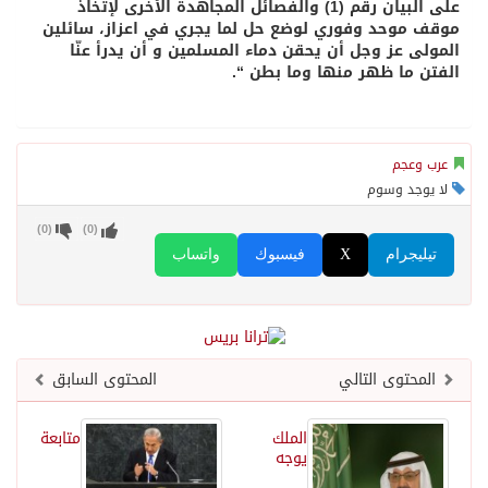
على البيان رقم (1) والفصائل المجاهدة الأخرى لإتخاذ
موقف موحد وفوري لوضع حل لما يجري في اعزاز، سائلين
المولى عز وجل أن يحقن دماء المسلمين و أن يدرأ عنّا
الفتن ما ظهر منها وما بطن “.
عرب وعجم
لا يوجد وسوم
)
0
(
)
0
(
تيليجرام
X
فيسبوك
واتساب
المحتوى التالي
المحتوى السابق
الملك
متابعة
يوجه