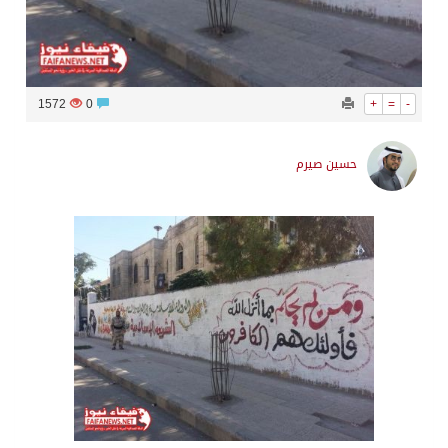
1572
0
+
=
-
حسين صيرم