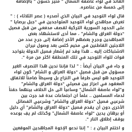
القائد في لواء عاصفة الشمال ” منير حسون ” بالإضافة
إلى خمسة من عناصره.
قال لواء التوحيد في البيان الذي أصدره ( عصر الثلاثاء ) : ”
تعرض مجاهدي لواء التوحيد المتواجدين في “جبل برصايا ”
على الحدود السورية التركية لقصف مدفعي من قبل فصيل
“دولة العراق والشام” ، مما أدى لاستشهاد بعض
المجاهدين وجرح بعضهم الآخر إضافة إلى جرح عدد من
اللاجئين القاطنين في مخيم كلس بعد وصول نيران
الاشتباكات إليه .. هذا وقد تم إشعار فصيل الدولة بتواجد
قوات للواء التوحيد في تلك المنطقة اكثر من مرة “.
و جاء في البيان أيضاً : ” لذا فإننا ندين هذا التصرف الغير
مسؤول من قبل فصيل “دولة العراق و الشام” كون لواء
التوحيد هو ليس طرفاً في النزاع بل وسيطاً ضامناً للاتفاق
المعقود في اعزاز بين فصيلي “دولة العراق والشام”
و”لواء عاصفة الشمال” وساعياً الى حل الخلاف بينهما حقناً
لدماء المسلمين .. علماً ان اجتماعات عدة قد جرت بين
شرعيي فصيل “دولة العراق والشام” وشرعيي الفصائل
الأخرى دون أن يقدم فصيل “دولة العراق والشام” أي دليل
أو برهان يدين “لواء عاصفة الشمال” وكذلك لم يفِ بوعده
بوقف إطلاق النار “.
و اختتم البيان بـ : ” إننا ندعو الإخوة المجاهدين الموقعين