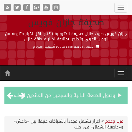
صحيفة جازان فويس
جازان فويس صوت جازان صحيفة الكترونية تهتم بنقل اخبار متنوعة من
الوطن العربي وتختص بمتابعة اخبار منطقة جازان
الإثنين , 26 صفر 1448 هـ ,
10 أغسطس 2026 م
وصول الدفعة الثانية والسبعين من العائدين الفلسطينيين إلى رفح
أمير جازان يشهد توقيع اتفاقيتين ومذكرة تعاون لتعزيز الشراكات والتكامل المؤسسي وخدمة التوجهات التنموية بالمنطقة
عرب وعجم
>
اعزاز تشتعل مجدداً باشتباكات عنيفة بين «داعش»
و«عاصفة الشمال» في حلب
هجمات حوثية بالصواريخ والمسيرات تودي بحياة 7 أشخاص في المخا والخوخة