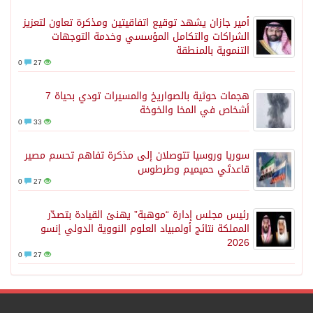
أمير جازان يشهد توقيع اتفاقيتين ومذكرة تعاون لتعزيز
الشراكات والتكامل المؤسسي وخدمة التوجهات
التنموية بالمنطقة
0
27
هجمات حوثية بالصواريخ والمسيرات تودي بحياة 7
أشخاص في المخا والخوخة
0
33
سوريا وروسيا تتوصلان إلى مذكرة تفاهم تحسم مصير
قاعدتَي حميميم وطرطوس
0
27
رئيس مجلس إدارة “موهبة” يهنئ القيادة بتصدّر
المملكة نتائج أولمبياد العلوم النووية الدولي إنسو
2026
0
27