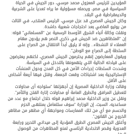
المؤيدين للرئيس المعزول محمد مرسي، دور الجيش في الحياة
السياسية في مصر، ويحمله مسؤولية ما يراه تعدياً على الشرعية
والديمقراطية في البلاد.
وكان الجيش المصري قد عزل مرسي، الرئيس المنتخب، في الثالث
من يوليو الماضي بعد احتجاجات شعبية حاشدة.
ونقلت وكالة أنباء الشرق الأوسط الرسمية عن “المسلماني” قوله:
إن “المتظاهرين ضد الجيش في ذكرى النصر هم يؤدون مهام
العملاء لا النشطاء.. وإنه لا يليق أبداً الانتقال من الصراع على
السلطة إلى الصراع مع الوطن”.
ويقول المعارضون إنهم يحترمون الجيش المصري، لكنهم يعترضون
على قيادته الحالية التي يتهمونها بالتدخل في السياسة.
وشددت السلطات إجراءات الأمن في كل المدن وحول المنشآت
الإستراتيجية بعد اشتباكات وقعت الجمعة، وقتل فيها أربعة أشخاص
على الأقل.
وقالت وزارة الداخلية المصرية إن أجهزتها “ستواجه أى محاولات
لتعطيل المرافق والطرق العامة أو محاولات إثارة الفتن والتآمر”.
ونقل عن وزير الداخلية محمد إبراهيم قوله خلال اجتماع مع عدد من
مساعديه، السبت، إن الوزارة “سوف ستتعامل بمنتهى الحزم
والحسم مع أي من تلك الممارسات ومواجهة أي مظهر من مظاهر
الخروج عن القانون”.
وأغلق الجيش المصري الطرق المؤدية إلى ميداني التحرير ورابعة
العدوية وقصر الاتحادية الرئاسي لمنع المظاهرات من الوصول