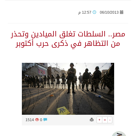
06/10/2013
12:57 م
اتفاقية مكة… تعزيز الردع لحماية الاستقرار وترحيب اقليمي ودولي بها
مصر.. السلطات تغلق الميادين وتحذر
الجيش اليمني ينفذ عملية عسكرية ضد الحوثيين رداً على هجماتهم
من التظاهر في ذكرى حرب أكتوبر
السديس: اتفاقية مكة تجسد مكانة المملكة الدينية وريادتها الحضارية والعالمية
وزير الدفاع: اتفاقية مكة تسهم في دعم أمن واستقرار المنطقة والعالم
رئيس وزراء العراق لرئيس الاستخبارات السعودي: نرفض استخدام أراضينا منطلقاً لأي هجمات
الرياض وأنقرة وإسلام آباد تطلق «اتفاقية مكة» للدفاع
1514
0
+
=
-
حالة الطقس المتوقعة اليوم في المملكة