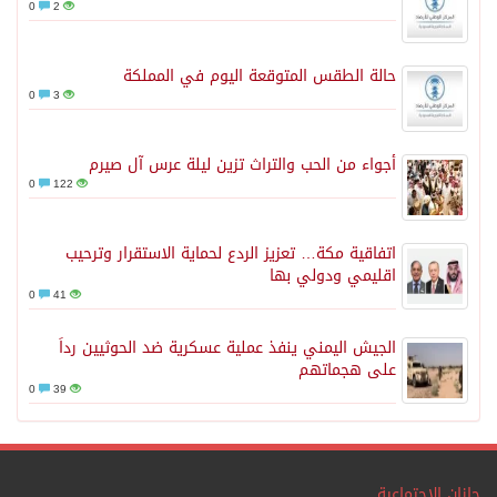
0
2
حالة الطقس المتوقعة اليوم في المملكة
0
3
أجواء من الحب والتراث تزين ليلة عرس آل صيرم
0
122
اتفاقية مكة… تعزيز الردع لحماية الاستقرار وترحيب
اقليمي ودولي بها
0
41
الجيش اليمني ينفذ عملية عسكرية ضد الحوثيين رداً
على هجماتهم
0
39
جازان الإجتماعية