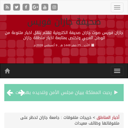
صحيفة جازان فويس
جازان فويس صوت جازان صحيفة الكترونية تهتم بنقل اخبار متنوعة من
الوطن العربي وتختص بمتابعة اخبار منطقة جازان
الأحد , 25 صفر 1448 هـ ,
9 أغسطس 2026 م
رحبت المملكة ببيان مجلس الأمن وتنديده بهجمات ميليشيا الحوثي الإرهابية
الأرصاد” يُنبّه من أمطار على منطقة جازان
أخبار المناطق
>
خريجات متفوقات : جامعة جازان تحظر على
متفوقاتها وظائف معيدات
حالة الطقس المتوقعة اليوم في المملكة