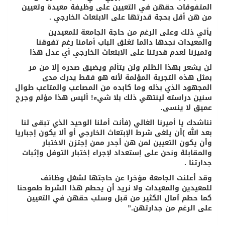
المتفوقات حقهن في التعيين على وظيفة معيدة وتعيين
من هن أقل بحجة قدرتها على الابتعاث الخارجي .
يأتي ذلك وعلى الرغم من حاجة الجامعة للمعيدين
والمعيدات نجدها دائما تغلق الباب أمامنا رغم تفوقنا
وتميزنا لعدم قدرتنا على الابتعاث الخارجي أي عدل هذا
لن يشعر بهذا الظلم ولن يتألم ويضيق صدره إلا من مر
بمثل هذه التجربة المؤلمة لأنه هو فقط يدرك مدى
المجهود الذي بذله وما كابده من المصاعب والمتاعب طوال
سنين دراسته لينتهي ذلك بلا شيء! أليس هذا مؤلم وجرح
عميق لا ينسى.
نناشدك يا أميرنا الغالي (فأنت أملنا الوحيد الذي تبقى لنا
بعد الله )أن يلغى شرط الإبتعاث الخارجي أو ألا يكون إجباريا
وأن يكون التعيين لمن هن أجدر ممن إجتزن الاختبار
والمقابلة ونحن على إستعداد لإجراء إختبار التوفل وإثبات
جدارتنا .
وقد أعلنت الجامعة مؤخرا عن حاجتها لشغل وظائف
للمعيدين والمعيدات ولا نريد أن يحطم هذا الشرط طموحنا
كما حطم آمال الكثير من قبل وسلب حقهن في التعيين
على الرغم من جدارتهن.”