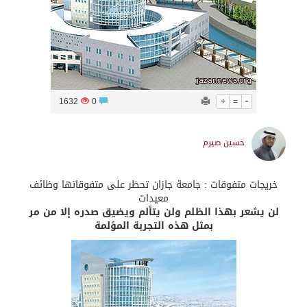
1632
0
+
=
-
حسين صيرم
خريجات متفوقات : جامعة جازان تحظر على متفوقاتها وظائف
معيدات
لن يشعر بهذا الظلم ولن يتألم ويضيق صدره إلا من مر
بمثل هذه التجربة المؤلمة