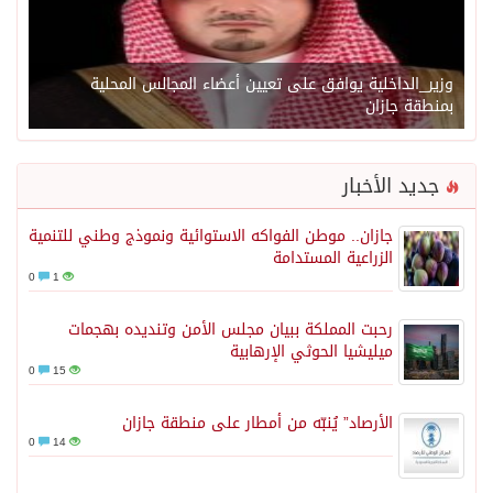
وزير_الداخلية يوافق على تعيين أعضاء المجالس المحلية
بمنطقة جازان
جديد الأخبار
جازان.. موطن الفواكه الاستوائية ونموذج وطني للتنمية
الزراعية المستدامة
0
1
رحبت المملكة ببيان مجلس الأمن وتنديده بهجمات
ميليشيا الحوثي الإرهابية
0
15
الأرصاد” يُنبّه من أمطار على منطقة جازان
0
14