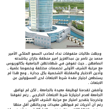
وجهت طالبات متفوقات نداء لصاحب السمو الملكي الأمير
محمد بن ناصر بن عبدالعزيز امير منطقة جازان يناشدنه
انصافهن , حيث تفوقن في شهادتهن الجامعية بكالوريوس
مع مرتبة الشرف الأولى تخصصات مختلفة وخصوصا علمية ,
وأدين الاختبار والمقابلة الشخصية بكل جدارة , ومع هذا لم
يستطعن اجتياز عقدة شرط الابتعاث لدى المسؤولين عن
الابتعاث .
وأضفن تقدمنا لوظيفة معيدة بالجامعة , لكن لم توافق
الجامعة لعدم اجتيازنا شرط الابتعاث الخارجي , رغم تفوقنا
وتخرجنا بتقدير امتياز مع مرتبة الشرف الأولى
رغم أن أخريات تم قبولهن معيدات ودرجاتهن أقل منها