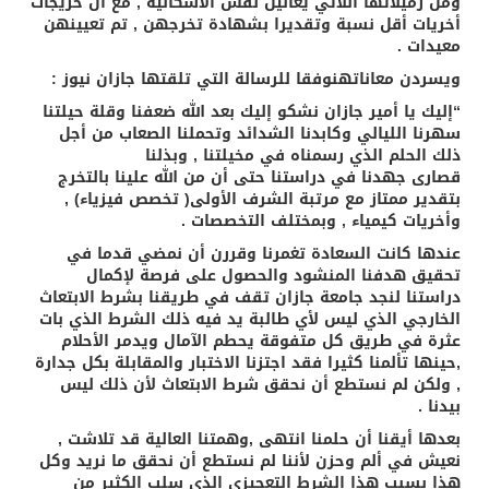
ومن زميلاتها اللاتي يعانين نفس الاشكالية , مع أن خريجات
أخريات أقل نسبة وتقديرا بشهادة تخرجهن , تم تعيينهن
معيدات .
ويسردن معاناتهنوفقا للرسالة التي تلقتها جازان نيوز :
“إليك يا أمير جازان نشكو إليك بعد الله ضعفنا وقلة حيلتنا
سهرنا الليالي وكابدنا الشدائد وتحملنا الصعاب من أجل
ذلك الحلم الذي رسمناه في مخيلتنا , وبذلنا
قصارى جهدنا في دراستنا حتى أن من الله علينا بالتخرج
بتقدير ممتاز مع مرتبة الشرف الأولى( تخصص فيزياء) ,
وأخريات كيمياء , وبمختلف التخصصات .
عندها كانت السعادة تغمرنا وقررن أن نمضي قدما في
تحقيق هدفنا المنشود والحصول على فرصة لإكمال
دراستنا لنجد جامعة جازان تقف في طريقنا بشرط الابتعاث
الخارجي الذي ليس لأي طالبة يد فيه ذلك الشرط الذي بات
عثرة في طريق كل متفوقة يحطم الآمال ويدمر الأحلام
,حينها تألمنا كثيرا فقد اجتزنا الاختبار والمقابلة بكل جدارة
, ولكن لم نستطع أن نحقق شرط الابتعاث لأن ذلك ليس
بيدنا .
بعدها أيقنا أن حلمنا انتهى ,وهمتنا العالية قد تلاشت ,
نعيش في ألم وحزن لأننا لم نستطع أن نحقق ما نريد وكل
هذا بسبب هذا الشرط التعجيزي الذي سلب الكثير من