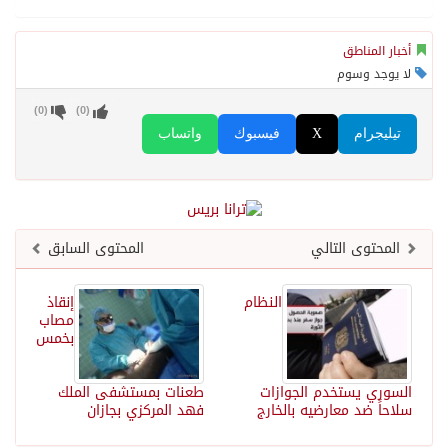
أخبار المناطق
لا يوجد وسوم
)
0
(
)
0
(
تيليجرام
X
فيسبوك
واتساب
المحتوى التالي
المحتوى السابق
النظام
إنقاذ
مصاب
بخمس
السوري يستخدم الجوازات
طعنات بمستشفى الملك
سلاحاً ضد معارضيه بالخارج
فهد المركزي بجازان