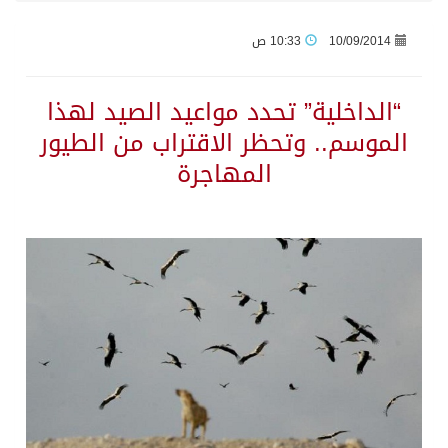
10/09/2014
10:33 ص
جراء عدوان الاحتلال المتواصل على مخيم قلنديا إصابة 48 فلسطينيًا
“الداخلية” تحدد مواعيد الصيد لهذا
اكتمال استقبال الدفعة الثانية من ضيوف خادم الحرمين الشريفين للعمرة والزيارة في المدينة المنورة
الموسم.. وتحظر الاقتراب من الطيور
المهاجرة
التحالف: إصابة (11) مدنياً في نجران نتيجة اعتداءات حوثية إرهابية
التحالف يعزي الحكومة اليمنية في استشهاد قوات يمنية جراء هجوم حوثي غادر
مصدر سعودي مسؤول: تنسيق بين الميليشيات الحوثية والعراقية وإيران للإعداد لاعتداءات تستهدف المملكة
حالة الطقس المتوقعة اليوم في المملكة
إجتماع المكتب التعريفي للمتقاعدين بالصوارمة-مركز الحكامية