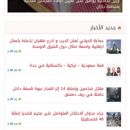
وزير_الداخلية يوافق على تعيين أعضاء المجالس المحلية
بمنطقة جازان
جديد الأخبار
جماعة الحوثي تعلن الحرب و اذرع طهران تخطط باعمال
ارهابية واسعة تطال دول الشرق الاوسط
0
59
قمة سعودية – تركية – باكستانية في جدة
0
30
مقتل شخصين وإصابة 14 إثر انفجار عبوة ناسفة داخل
حافلة في ريف دمشق
0
31
جراء عدوان الاحتلال المتواصل على مخيم قلنديا إصابة
48 فلسطينيًا
0
24