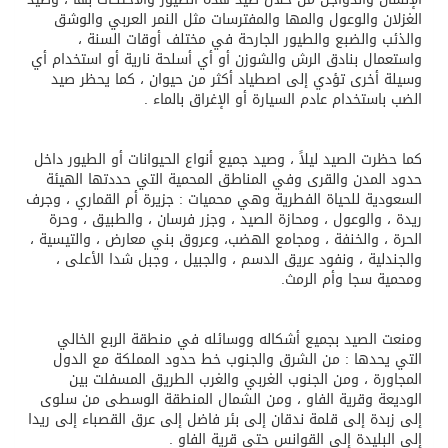
الغزلان والوعول والمها والمفترسات مثل النمر العربي والوشق
والذئب والضبع والطيور الجارحة في مختلف أوقات السنة ،
واستعمال بنادق الرش والشوزن أو أي أسلحة نارية أو استخدام أي
وسيلة أخرى تؤدي إلى اصطياد أكثر من حيوان ، كما يحظر صيد
الضب باستخدام عادم السيارة أو الإغراق بالماء .
كما حظرت الصيد ليلاً ، وصيد جميع أنواع الحيوانات أو الطيور داخل
حدود المدن والقرى وفي المناطق المحمية التي حددتها الهيئة
السعودية للحياة الفطرية وهي محميات : جزيرة أم القماري ، وجرف
ريدة ، والوعول ، ومحازة الصيد ، وجزر فرسان ، والطبيق ، وحرة
الحرة ، والخنفة ، ومجامع الهضب، وعروق بني معارض ، والتيسية ،
والجندلية ، ونفود عريق الدسم ، والجبيل ، وجبل شدا الأعلى ،
ومحمية سجا وأم الرمث.
ومنعت الصيد بجميع أشكاله ووسائله في منطقة الربع الخالي
التي يحدها : من الشرق والجنوب خط حدود المملكة مع الدول
المجاورة ، ومن الجنوب الغربي والغرب الطريق المسفلت بين
الوديعة وقرية الفاو ، ومن الشمال المنطقة الوسطى من سلوى
إلى زبدة إلى قلمة ندقان إلى بئر فاضل إلى عرق القصباء إلى ريدا
إلى البليدة إلى القوانس حتى قرية الفاو .