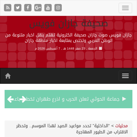
صحيفة جازان فويس
جازان فويس صوت جازان صحيفة الكترونية تهتم بنقل اخبار متنوعة من
الوطن العربي وتختص بمتابعة اخبار منطقة جازان
الجمعة , 23 صفر 1448 هـ ,
7 أغسطس 2026 م
جماعة الحوثي تعلن الحرب و اذرع طهران تخطط باعمال ارهابية واسعة تطال دول الشرق الاوسط
قمة سعودية – تركية – باكستانية في جدة
محليات
>
“الداخلية” تحدد مواعيد الصيد لهذا الموسم.. وتحظر
الاقتراب من الطيور المهاجرة
مقتل شخصين وإصابة 14 إثر انفجار عبوة ناسفة داخل حافلة في ريف دمشق