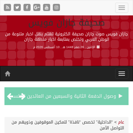
صحيفة جازان فويس
جازان فويس صوت جازان صحيفة الكترونية تهتم بنقل اخبار متنوعة من
الوطن العربي وتختص بمتابعة اخبار منطقة جازان
الإثنين , 26 صفر 1448 هـ ,
10 أغسطس 2026 م
وصول الدفعة الثانية والسبعين من العائدين الفلسطينيين إلى رفح
أمير جازان يشهد توقيع اتفاقيتين ومذكرة تعاون لتعزيز الشراكات والتكامل المؤسسي وخدمة التوجهات التنموية بالمنطقة
عام
>
“الداخلية” تخصص “نافذة” لتمكين الموقوفين وذويهم من
التواصل الآمن
هجمات حوثية بالصواريخ والمسيرات تودي بحياة 7 أشخاص في المخا والخوخة