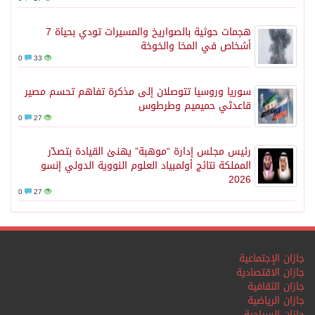
هجمات حوثية بالصواريخ والمسيرات تودي بحياة 7
أشخاص في المخا والخوخة
0
33
سوريا وروسيا تتوصلان إلى مذكرة تفاهم تحسم مصير
قاعدتَي حميميم وطرطوس
0
27
رئيس مجلس إدارة “موهبة” يهنئ القيادة بتصدّر
المملكة نتائج أولمبياد العلوم النووية الدولي إنسو
2026
0
27
جازان الإجتماعية
جازان الاقتصادية
جازان الثقافية
جازان الرياضية
جازان السياحية