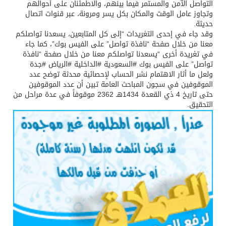
التواصل الآمن والمستمر فيما بينهم، والاطمئنان على أحوالهم
وتجاوز عامل الوقت والمكان بكل يسر ومرونة، عبر قنوات اتصال
حديثة.
وقد جاء في إحدى التغريدات “إلى كل المتابعين، يسعدنا تواصلكم
معنا من خلال صفحة “نافذة تواصل” على الفيس بوك”، كما جاء
في تغريدة أخرى “يسعدنا تواصلكم معنا من خلال صفحة “نافذة
تواصل” على الفيس بوك #السعودية #الداخلية #الرياض #جدة
ولعل ما أثار الاهتمام نشر الحساب لإحصائية محدثة توضح عدد
الموقوفين في سجون المباحث العامة تبين أن عدد الموقوفين
حتى تاريخ 4 ذي القعدة 1434هـ 2362 موقوفاً في عدة مراحل من
التحقيق.