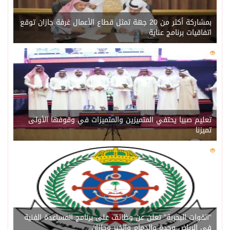
بمشاركة أكثر من 20 جهة تمثل قطاع الأعمال غرفة جازان توقع
اتفاقيات برنامج عناية
0
227
تعليم صبيا يحتفي المتميزين والمتميزات في وقوفها الأولى
تميزنا
0
221
“القوات البحرية” تعلن عن وظائف على برنامج المساعدة الفنية
في الرياض وجدة والدمام والخبر وجازان