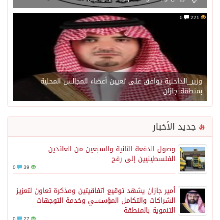
0
221
وزير_الداخلية يوافق على تعيين أعضاء المجالس المحلية
بمنطقة جازان
جديد الأخبار
وصول الدفعة الثانية والسبعين من العائدين
الفلسطينيين إلى رفح
0
39
أمير جازان يشهد توقيع اتفاقيتين ومذكرة تعاون لتعزيز
الشراكات والتكامل المؤسسي وخدمة التوجهات
التنموية بالمنطقة
0
27