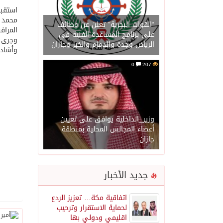
استقبل
محمد ب
“القوات البحرية” تعلن عن وظائف
المراف
على برنامج المساعدة الفنية في
وجرى خ
الرياض وجدة والدمام والخبر وجازان
وأشاد 
0
207
وزير_الداخلية يوافق على تعيين
أعضاء المجالس المحلية بمنطقة
جازان
جديد الأخبار
اتفاقية مكة… تعزيز الردع
لحماية الاستقرار وترحيب
اقليمي ودولي بها