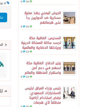
0
16
لا يو
الجيش اليمني ينفذ عملية
عسكرية ضد الحوثيين رداً
تيل
على هجماتهم
0
15
السديس: اتفاقية مكة
تجسد مكانة المملكة الدينية
الم
وريادتها الحضارية والعالمية
0
13
وزير الدفاع: اتفاقية مكة
تسهم في دعم أمن
واستقرار المنطقة والعالم
0
14
رئيس وزراء العراق لرئيس
للم
الاستخبارات السعودي:
نرفض استخدام أراضينا
منطلقاً لأي هجمات
0
20