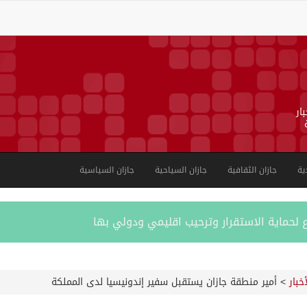
ار
ية
جازان الثقافية
جازان السياحية
جازان السياسية
 لحماية الاستقرار وترحيب اقليمي ودولي بها
 عسكرية ضد الحوثيين رداً على هجماتهم
أخبار
>
أمير منطقة جازان يستقبل سفير إندونيسيا لدى المملكة
 مكانة المملكة الدينية وريادتها الحضارية والعالمية