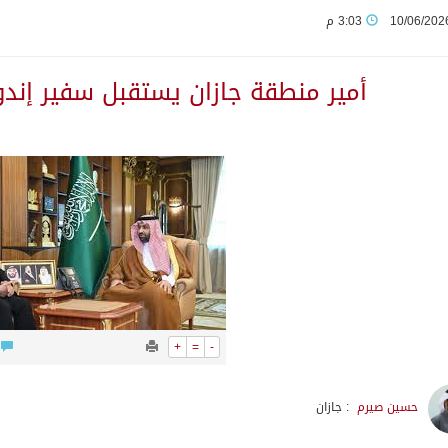
10/06/202
3:03 م
ة تسهم في دعم أمن واستقرار المنطقة والعالم
أمير منطقة جازان يستقبل سفير إندو
 الاستخبارات السعودي: نرفض استخدام أراضينا منطلقاً لأي هجمات
د تطلق «اتفاقية مكة» للدفاع
يوم في المملكة
ب و اذرع طهران تخطط باعمال ارهابية واسعة تطال دول الشرق ال
0
+
=
-
اكستانية في جدة
حسين صيرم
: جازان