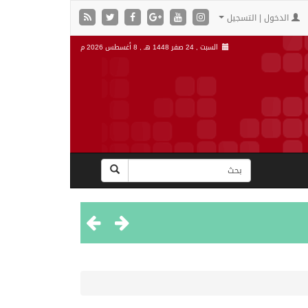
الدخول | التسجيل
السبت , 24 صفر 1448 هـ ,
8 أغسطس 2026 م