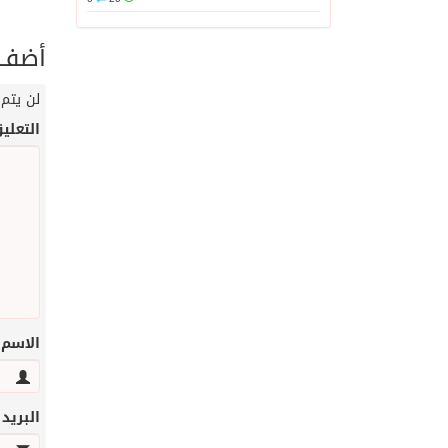
أضف ت
لن يتم 
التعلي
الاسم
البريد