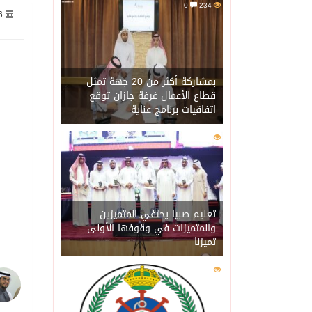
0
234
6
08/08/2026
وزير الدفاع: اتفاقية مك
08/08/2026
رئيس وزراء العراق لرئيس
بمشاركة أكثر من 20 جهة تمثل
قطاع الأعمال غرفة جازان توقع
اتفاقيات برنامج عناية
08/08/2026
الرياض وأنقرة وإسلام آبا
0
217
08/08/2026
حالة الطقس المتوقعة ال
07/08/2026
جماعة الحوثي تعلن الحر
تعليم صبيا يحتفي المتميزين
والمتميزات في وقوفها الأولى
تميزنا
07/08/2026
قمة سعودية – تركية – ب
0
211
07/08/2026
مقتل شخصين وإصابة 14 إثر انفجار عبوة ناسفة داخل حافلة في ريف دمشق