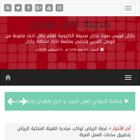
صحيفة جازان فويس
جازان فويس صوت جازان صحيفة الكترونية تهتم بنقل اخبار متنوعة من
الوطن العربي وتختص بمتابعة اخبار منطقة جازان
السبت , 24 صفر 1448 هـ ,
8 أغسطس 2026 م
جماعة الحوثي تعلن الحرب و اذرع طهران تخطط باعمال ارهابية واسعة تطال دول الشرق الاوسط
قمة سعودية – تركية – باكستانية في جدة
آخر الأخبار
>
غرفة الرياض تواكب مبادرة الهيئة الملكية للرياض
بتطبيق ساعات العمل المرنة
مقتل شخصين وإصابة 14 إثر انفجار عبوة ناسفة داخل حافلة في ريف دمشق