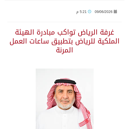
09/06/2026
5:21 م
جراء عدوان الاحتلال المتواصل على مخيم قلنديا إصابة 48 فلسطينيًا
غرفة الرياض تواكب مبادرة الهيئة
اكتمال استقبال الدفعة الثانية من ضيوف خادم الحرمين الشريفين للعمرة والزيارة في المدينة المنورة
الملكية للرياض بتطبيق ساعات العمل
المرنة
التحالف: إصابة (11) مدنياً في نجران نتيجة اعتداءات حوثية إرهابية
التحالف يعزي الحكومة اليمنية في استشهاد قوات يمنية جراء هجوم حوثي غادر
مصدر سعودي مسؤول: تنسيق بين الميليشيات الحوثية والعراقية وإيران للإعداد لاعتداءات تستهدف المملكة
حالة الطقس المتوقعة اليوم في المملكة
إجتماع المكتب التعريفي للمتقاعدين بالصوارمة-مركز الحكامية