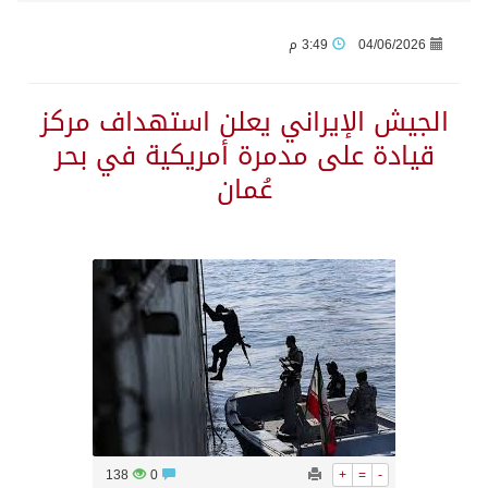
04/06/2026
3:49 م
الاحتلال يهدم محالاً تجارية في مخيم قلنديا ويعتقل 11 فلسطينياً بالضفة
الجيش الإيراني يعلن استهداف مركز
الهيئة العامة للإحصاء: إنتاج المملكة من النفط الخام بلغ 3.46 مليارات برميل عام 2025
قيادة على مدمرة أمريكية في بحر
عُمان
«الصحة العالمية» تحذر: إيبولا يتسارع في الكونغو ويتجاوز قدرات الاستجابة
«لدينا كميات هائلة».. ترامب يرد على تقارير نفاد الصواريخ الدقيقة بعد حرب إيران والبنتاغون يلتزم الصمت
مركز “استدامة” بجازان يستعرض نظم وتقنيات الري الزراعية
أمير منطقة جازان يكرّم ثلاثة مواطنين لتبرعهم بأجزاء من أعضائهم
القبض على مواطن لنقله (11) مخالفًا لنظام أمن الحدود بمنطقة جازان
138
0
+
=
-