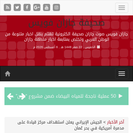
صحيفة جازان فويس
جازان فويس صوت جازان صحيفة الكترونية تهتم بنقل اخبار متنوعة من
الوطن العربي وتختص بمتابعة اخبار منطقة جازان
الخميس , 22 صفر 1448 هـ ,
6 أغسطس 2026 م
50 عملية ناجحة للمياه البيضاء ضمن مشروع “عون” في جازان
“الشؤون الإسلامية” في جازان تنفذ أكثر من (48) ألف جولة رقابية على الجوامع والمساجد خلال شهر يوليو 2026م
آخر الأخبار
>
الجيش الإيراني يعلن استهداف مركز قيادة على
مدمرة أمريكية في بحر عُمان
حرس الحدود بجازان يقيم ورشة عمل لمزاولي الصيد والأنشطة البحرية عن خدمات بوابة “زاول”