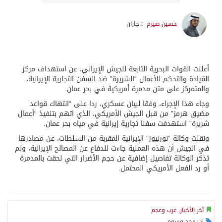
حسين صيرم
: جازان
أعلنت القوات البحرية التابعة للجيش الإيراني، عن استهداف مركز
القيادة والتحكم للأعمال “الشريرة” ضد السفن التجارية الإيرانية،
والمتمركز على متن مدمرة أمريكية في بحر عمان.
وجاء هذا الإجراء، وفقا لبيان عسكري، ردا على “انتهاك قواعد
مضيق هرمز” من قبل الجيش الأمريكي، الذي اتهم بتنفيذ “أعمال
شريرة” استهدفت سفنا تجارية إيرانية في مياه بحر عمان.
ونقلت وكالة “نورنيوز” الإيرانية المقربة من السلطات، عن مصادرها
في الجيش أن هذه العملية جاءت للدفاع عن المصالح الإيرانية، ولم
تذكر الوكالة تفاصيل إضافية عن حجم الأضرار التي لحقت بالمدمرة
أو رد الفعل الأمريكي المحتمل.
آخر الأخبار
,
عرب وعجم
لا يوجد وسوم