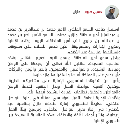
حسين صيرم
: جازان
استقبل صاحب السمو الملكي الأمير محمد بن عبدالعزيز بن محمد
بن عبدالعزيز أمير منطقة جازان، وصاحب السمو الأمير ناصر بن محمد
بن عبدالله بن جلوي نائب أمير المنطقة، اليوم، وكلاء الإمارة
ومديري الإدارات ومنسوبيها، الذين قدموا للسلام على سموهما
وتهنئتهما بمناسبة عيد الأضحى.
وبادل سمو أمير المنطقة وسمو نائبه الجميع التهاني بهذه
المناسبة السعيدة، سائلين الله تعالى أن يعيدها على الوطن
وقيادته الرشيدة، والمواطنين والمقيمين، بالخير واليُمن والبركات،
وأن يديم على المملكة أمنها واستقرارها وازدهارها.
وأعربا عن شكرهما لمنسوبي الإمارة على مشاعرهم الطيبة،
مؤكدين أهمية مواصلة العمل وبذل الجهود لخدمة الوطن
والمواطن، وتحقيق تطلعات القيادة الرشيدة أيدها الله.
ونظّمت الإدارة العامة للتميز المؤسسي ممثلةً في إدارة التواصل
الداخلي، معايدةً لمنسوبي إمارة منطقة جازان بمناسبة عيد
الأضحى؛ في إطار تعزيز التواصل الداخلي، وترسيخ بيئة العمل
الإيجابية، ونشر أجواء الألفة والاحتفاء بهذه المناسبة السعيدة بين
منسوبي الإمارة.