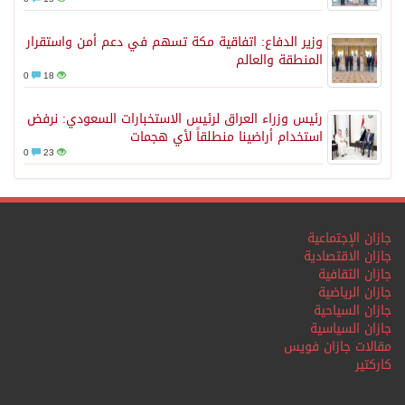
وزير الدفاع: اتفاقية مكة تسهم في دعم أمن واستقرار
المنطقة والعالم
0
18
رئيس وزراء العراق لرئيس الاستخبارات السعودي: نرفض
استخدام أراضينا منطلقاً لأي هجمات
0
23
جازان الإجتماعية
جازان الاقتصادية
جازان الثقافية
جازان الرياضية
جازان السياحية
جازان السياسية
مقالات جازان فويس
كاركتير