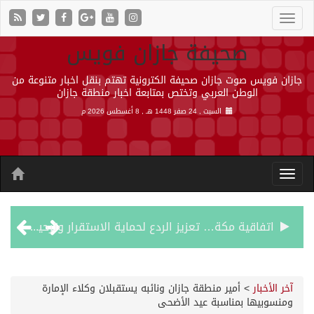
صحيفة جازان فويس
جازان فويس صوت جازان صحيفة الكترونية تهتم بنقل اخبار متنوعة من
الوطن العربي وتختص بمتابعة اخبار منطقة جازان
السبت , 24 صفر 1448 هـ ,
8 أغسطس 2026 م
اتفاقية مكة… تعزيز الردع لحماية الاستقرار وترحيب اقليمي ودولي بها
الجيش اليمني ينفذ عملية عسكرية ضد الحوثيين رداً على هجماتهم
آخر الأخبار
>
أمير منطقة جازان ونائبه يستقبلان وكلاء الإمارة
ومنسوبيها بمناسبة عيد الأضحى
السديس: اتفاقية مكة تجسد مكانة المملكة الدينية وريادتها الحضارية والعالمية