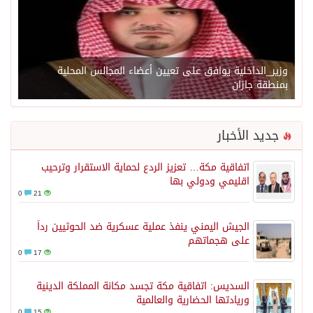
وزير_الداخلية يوافق على تعيين أعضاء المجالس المحلية
بمنطقة جازان
جديد الأخبار
اتفاقية مكة… تعزيز الردع لحماية الاستقرار وترحيب
اقليمي ودولي بها
0
21
الجيش اليمني ينفذ عملية عسكرية ضد الحوثيين رداً
على هجماتهم
0
17
السديس: اتفاقية مكة تجسد مكانة المملكة الدينية
وريادتها الحضارية والعالمية
0
15