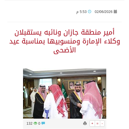
02/06/2026
5:53 م
وزير الدفاع: اتفاقية مكة تسهم في دعم أمن واستقرار المنطقة والعالم
أمير منطقة جازان ونائبه يستقبلان
رئيس وزراء العراق لرئيس الاستخبارات السعودي: نرفض استخدام أراضينا منطلقاً لأي هجمات
وكلاء الإمارة ومنسوبيها بمناسبة عيد
الأضحى
الرياض وأنقرة وإسلام آباد تطلق «اتفاقية مكة» للدفاع
حالة الطقس المتوقعة اليوم في المملكة
جماعة الحوثي تعلن الحرب و اذرع طهران تخطط باعمال ارهابية واسعة تطال دول الشرق الاوسط
قمة سعودية – تركية – باكستانية في جدة
مقتل شخصين وإصابة 14 إثر انفجار عبوة ناسفة داخل حافلة في ريف دمشق
132
0
+
=
-