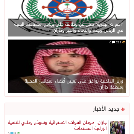
“القوات البحرية” تعلن عن وظائف على برنامج المساعدة الفنية
في الرياض وجدة والدمام والخبر وجازان
0
217
وزير_الداخلية يوافق على تعيين أعضاء المجالس المحلية
بمنطقة جازان
جديد الأخبار
جازان.. موطن الفواكه الاستوائية ونموذج وطني للتنمية
الزراعية المستدامة
0
5