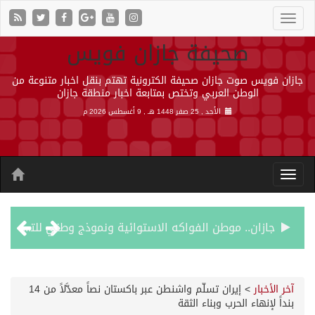
صحيفة جازان فويس
جازان فويس صوت جازان صحيفة الكترونية تهتم بنقل اخبار متنوعة من
الوطن العربي وتختص بمتابعة اخبار منطقة جازان
الأحد , 25 صفر 1448 هـ ,
9 أغسطس 2026 م
جازان.. موطن الفواكه الاستوائية ونموذج وطني للتنمية الزراعية المستدامة
رحبت المملكة ببيان مجلس الأمن وتنديده بهجمات ميليشيا الحوثي الإرهابية
آخر الأخبار
>
إيران تسلّم واشنطن عبر باكستان نصاً معدَّلاً من 14
بنداً لإنهاء الحرب وبناء الثقة
الأرصاد” يُنبّه من أمطار على منطقة جازان