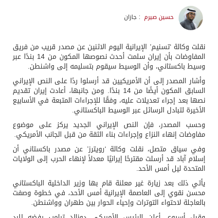
حسين صيرم
: جازان
نقلت وكالة ‘تسنيم’ الإيرانية اليوم الاثنين عن مصدر قريب من فريق
المفاوضات بأن إيران سلمت أحدث نصوصها المكون من 14 بندًا عبر
وسيط باكستاني، وأن الوسيط سيقوم بتسليمه إلى واشنطن.
وأشار المصدر إلى أن الأمريكيين قد أرسلوا ردًا على النص الإيراني
السابق المكون أيضًا من 14 بندًا. ومن جانبها، أعادت إيران تقديم
نصها بعد إجراء تعديلات عليه، وفقًا للإجراءات المتبعة في الأسابيع
الأخيرة لتبادل الرسائل عبر الوسيط الباكستاني.
وحسب المصدر، فإن النص الإيراني الجديد يركز على موضوع
مفاوضات إنهاء النزاع وإجراءات بناء الثقة من قبل الجانب الأمريكي.
وفي سياق متصل، نقلت وكالة ‘رويترز’ عن مصدر باكستاني أن
إسلام آباد قد أرسلت مقترحًا إيرانيًا معدلاً لإنهاء الحرب إلى الولايات
المتحدة ليل أمس الأحد.
يأتي ذلك بعد زيارة غير معلنة قام بها وزير الداخلية الباكستاني
محسن نقوي إلى العاصمة الإيرانية أمس الأحد، في خطوة وصفت
بالعاجلة لاحتواء التوترات وإحياء الحوار بين طهران وواشنطن.
وقبل أسبوع، أعلن الرئيس الأمريكي دونالد ترامب رفضه للرد