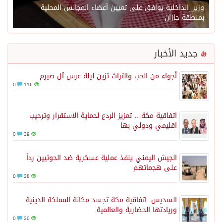
وزير_الداخلية يوافق على تعيين أعضاء المجالس المحلية
بمنطقة جازان
جديد الأخبار
أجواء من الحب والتراث تزين ليلة عرس آل صيرم
0
116
اتفاقية مكة… تعزيز الردع لحماية الاستقرار وترحيب
اقليمي ودولي بها
0
39
الجيش اليمني ينفذ عملية عسكرية ضد الحوثيين رداً
على هجماتهم
0
38
السديس: اتفاقية مكة تجسد مكانة المملكة الدينية
وريادتها الحضارية والعالمية
0
30