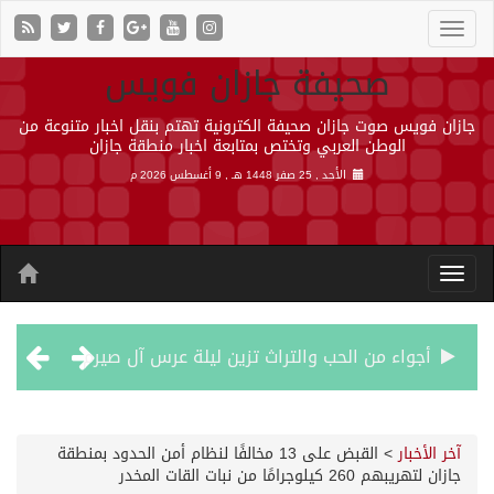
صحيفة جازان فويس
جازان فويس صوت جازان صحيفة الكترونية تهتم بنقل اخبار متنوعة من
الوطن العربي وتختص بمتابعة اخبار منطقة جازان
الأحد , 25 صفر 1448 هـ ,
9 أغسطس 2026 م
أجواء من الحب والتراث تزين ليلة عرس آل صيرم
اتفاقية مكة… تعزيز الردع لحماية الاستقرار وترحيب اقليمي ودولي بها
آخر الأخبار
>
القبض على 13 مخالفًا لنظام أمن الحدود بمنطقة
جازان لتهريبهم 260 كيلوجرامًا من نبات القات المخدر
الجيش اليمني ينفذ عملية عسكرية ضد الحوثيين رداً على هجماتهم