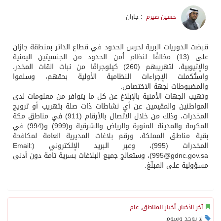
حسين صيرم
: جازان
قبضت الدوريات البرية لحرس الحدود في قطاع الدائر بمنطقة جازان
على (13) مخالفًا لنظام أمن الحدود من الجنسيتين اليمنية
والإثيوبية، لتهريبهم (260) كيلوجرامًا من نبات القات المخدر،
واستُكملت الإجراءات النظامية الأولية بحقهم، وسلموا
والمضبوطات لجهة الاختصاص.
‏‎وتهيب الجهات الأمنية بالإبلاغ عن كل ما يتوافر من معلومات لدى
المواطنين والمقيمين عن أي نشاطات ذات صلة بتهريب أو ترويج
المخدرات، وذلك من خلال الاتصال بالأرقام (911) في مناطق مكة
المكرمة والمدينة المنورة والرياض والشرقية و(999) و(994) في
بقية مناطق المملكة، ورقم بلاغات المديرية العامة لمكافحة
المخدرات (995)، وعبر البريد الإلكتروني (Email:
995@gdnc.gov.sa
)، وستعالج جميع البلاغات بسرية تامة دون أدنى
مسؤولية على المبلّغ.
آخر الأخبار
,
أخبار المناطق
,
عام
لا يوجد وسوم