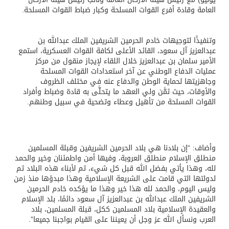
العامة وقادة أفرع القوات المسلحة وكبار ضباط القوات المسلحة.
وتنفيذًا لتوجيهات خادم الحرمين الشريفين الملك عبدالله بن
عبدالعزيز آل سعود، القائد الأعلى لكافة القوات العسكرية، استمع
الأمير سلمان بن عبدالعزيز خلال اللقاء لإيجاز منقول من مركز
عمليات الدفاع الوطني عن آخر استعدادات القوات المسلحة
وجاهزيتها لحماية الوطن والدفاع عنه في مختلف الظروف
والأوقات، حيث ثمَّن ولي العهد ما يتحلَّى به قادة وضباط وأفراد
القوات المسلحة من تأهيل وعطاء وتضحية في سبيل وطنهم.
وأضاف: “إن بلادنا هي بلاد الحرمين الشريفين وقبلة المسلمين
منطلق الإسلام منطلق العروبة، وفيها أمن واطمئنان وخير والحمد
لله، وهذا يأتي بفضل الله قبل كل شيء، ثم لأبناء هذه البلاد ثم
لدولتها التي قامت على الشريعة الإسلامية وهذا مبدؤها منذ زمن
وليس اليوم، والحمد لله هذا خير وهذا ما يؤكده خادم الحرمين
الشريفين الملك عبدالله بن عبدالعزيز آل سعود دائمًا، بلد الإسلام
والعقيدة الإسلامية بلاد المسلمين ككل، قبلة المسلمين، بلاد
العرب ونسأل الله عز وجل أن يعيننا على القيام بواجبنا جميعا”.