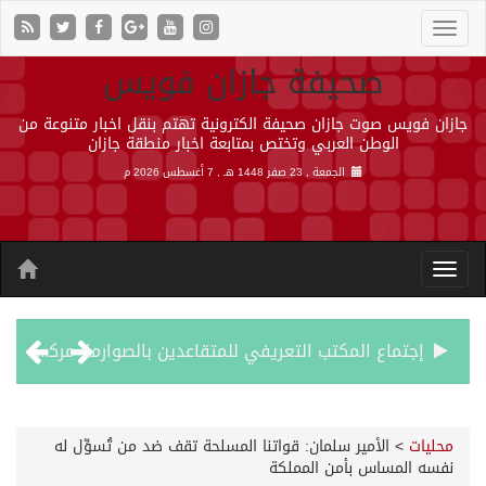
صحيفة جازان فويس
جازان فويس صوت جازان صحيفة الكترونية تهتم بنقل اخبار متنوعة من
الوطن العربي وتختص بمتابعة اخبار منطقة جازان
الجمعة , 23 صفر 1448 هـ ,
7 أغسطس 2026 م
إجتماع المكتب التعريفي للمتقاعدين بالصوارمة-مركز الحكامية
50 عملية ناجحة للمياه البيضاء ضمن مشروع “عون” في جازان
محليات
>
الأمير سلمان: قواتنا المسلحة تقف ضد من تُسوِّل له
نفسه المساس بأمن المملكة
“الشؤون الإسلامية” في جازان تنفذ أكثر من (48) ألف جولة رقابية على الجوامع والمساجد خلال شهر يوليو 2026م