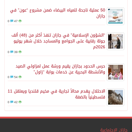
50 عملية ناجحة للمياه البيضاء ضمن مشروع “عون” في
جازان
0
47
“الشؤون الإسلامية” في جازان تنفذ أكثر من (48) ألف
جولة رقابية على الجوامع والمساجد خلال شهر يوليو
2026م
0
39
حرس الحدود بجازان يقيم ورشة عمل لمزاولي الصيد
والأنشطة البحرية عن خدمات بوابة “زاول”
0
54
الاحتلال يهدم محالاً تجارية في مخيم قلنديا ويعتقل 11
فلسطينياً بالضفة
0
42
جازان الإجتماعية