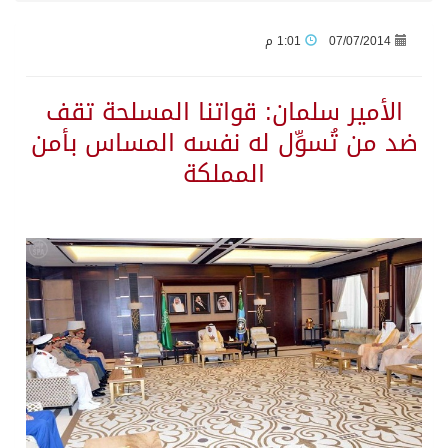
07/07/2014
1:01 م
حرس الحدود بجازان يقيم ورشة عمل لمزاولي الصيد والأنشطة البحرية عن خدمات بوابة “زاول”
الأمير سلمان: قواتنا المسلحة تقف
الاحتلال يهدم محالاً تجارية في مخيم قلنديا ويعتقل 11 فلسطينياً بالضفة
ضد من تُسوِّل له نفسه المساس بأمن
المملكة
الهيئة العامة للإحصاء: إنتاج المملكة من النفط الخام بلغ 3.46 مليارات برميل عام 2025
«الصحة العالمية» تحذر: إيبولا يتسارع في الكونغو ويتجاوز قدرات الاستجابة
«لدينا كميات هائلة».. ترامب يرد على تقارير نفاد الصواريخ الدقيقة بعد حرب إيران والبنتاغون يلتزم الصمت
مركز “استدامة” بجازان يستعرض نظم وتقنيات الري الزراعية
أمير منطقة جازان يكرّم ثلاثة مواطنين لتبرعهم بأجزاء من أعضائهم