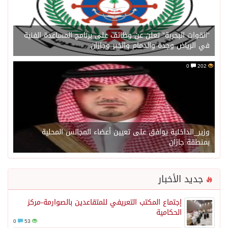
“القوات البحرية” تعلن عن وظائف على برنامج المساعدة الفنية
في الرياض وجدة والدمام والخبر وجازان
0
202
وزير_الداخلية يوافق على تعيين أعضاء المجالس المحلية
بمنطقة جازان
جديد الأخبار
إجتماع المكتب التعريفي للمتقاعدين بالصوارمة-مركز
الحكامية
0
53