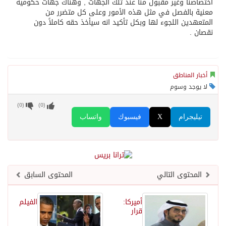
اختصاصنا وغير مقبول منا عند تلك الجهات , وهناك جهات حكوميه
معنية بالفصل في مثل هذه الأمور وعلى كل متضرر من
المتعهدين اللجوء لها وبكل تأكيد انه سيأخذ حقه كاملاً دون
نقصان .
أخبار المناطق
لا يوجد وسوم
)
0
(
)
0
(
تيليجرام
X
فيسبوك
واتساب
المحتوى التالي
المحتوى السابق
أميركا:
الفيلم
قرار