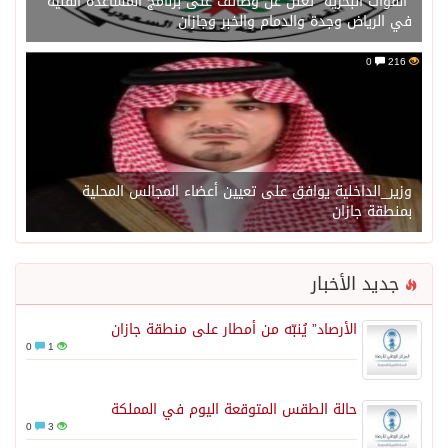
“القوات البحرية” تعلن عن وظائف على برنامج المساعدة الفنية
في الرياض وجدة والدمام والخبر وجازان
0
216
وزير_الداخلية يوافق على تعيين أعضاء المجالس المحلية
بمنطقة جازان
جديد الأخبار
الأرصاد” يُنبّه من أمطار على منطقة جازان
0
1
حالة الطقس المتوقعة اليوم في المملكة
0
3