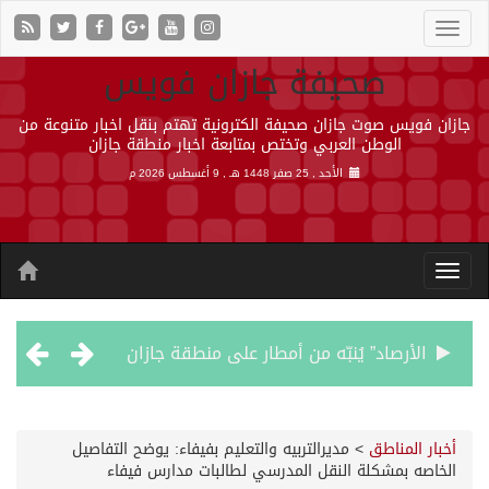
صحيفة جازان فويس
جازان فويس صوت جازان صحيفة الكترونية تهتم بنقل اخبار متنوعة من
الوطن العربي وتختص بمتابعة اخبار منطقة جازان
الأحد , 25 صفر 1448 هـ ,
9 أغسطس 2026 م
الأرصاد” يُنبّه من أمطار على منطقة جازان
حالة الطقس المتوقعة اليوم في المملكة
أخبار المناطق
>
مديرالتربيه والتعليم بفيفاء: يوضح التفاصيل
الخاصه بمشكلة النقل المدرسي لطالبات مدارس فيفاء
أجواء من الحب والتراث تزين ليلة عرس آل صيرم