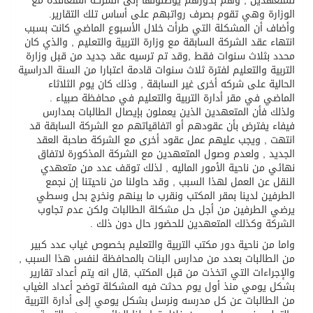
للمتعهدين , وهم بدورهم يوصلونها إلى الشركة المتعاقدة مع
الوزارة وهي تقوم بصرف رواتبهم على أساس تلك التقارير.
وأضاف أن المشكلة التي طرأت خلال الأسبوع الماضي كانت بسبب
انتهاء عقد الشركة السابقة مع وزارة التربية والتعليم , والذي كان
محدد بثلاث سنوات فقط ,وقد تم ترسيه عقد جديد من قبل وزارة
التربية والتعليم لفترة ثلاث سنوات قادمة اعتبارا من السنة الدراسية
الحالية على شركه أخرى غير السابقة , وذلك كان يوم الثلاثاء
الماضي في مقر أدارة التربية والتعليم في محافظة صبياء .
ولذلك فأن المتعهدين الذين يعملون بإيصال الطالبات بمدارس
فيفاء يفترض بأن عقودهم أو اتفاقياتهم مع الشركة السابقة قد
انتهت , ويجب عليهم عمل عقود أخرى مع الشركة صاحبة العقد
الجديد , ولعدم وصول المتعهدين مع الشركة المذكورة لاتفاق
نهائي من ناحية الأمور الماليه , لذلك توقف عدد من متعهدي
النقل عن العمل لهذا السبب , وقد حاولنا من ناحيتنا إن نجمع
الطرفين لدينا بمقر المكتب ونقرب ما بينهم ونخرج بحل وسطي
يرضي الطرفين من أجل حل مشكلة الطالبات ولكن عدم تجاوب
الشركة وكذلك المتعهدين للحضور حال دون ذلك .
واما من ناحية دور مكتب التربية والتعليم بخصوص غياب عدد كبير
من الطالبات بعدد من مدارس البنات بالمحافظة لنفس هذا السبب ,
والإجراءات التي اتخذت من قبل المكتب ,قال انه يتم أعداد تقارير
بشكل يومي منذ أول يوم حدثت فيه المشكلة توضح أعداد الغياب
من الطالبات عن كل مدرسه ونرسل بشكل يومي إلى أدارة التربية