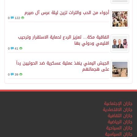
أجواء من الحب والتراث تزين ليلة عرس آل صيرم
0
122
اتفاقية مكة… تعزيز الردع لحماية الاستقرار وترحيب
اقليمي ودولي بها
0
41
الجيش اليمني ينفذ عملية عسكرية ضد الحوثيين رداً
على هجماتهم
0
39
جازان الإجتماعية
جازان الاقتصادية
جازان الثقافية
جازان الرياضية
جازان السياحية
جازان السياسية