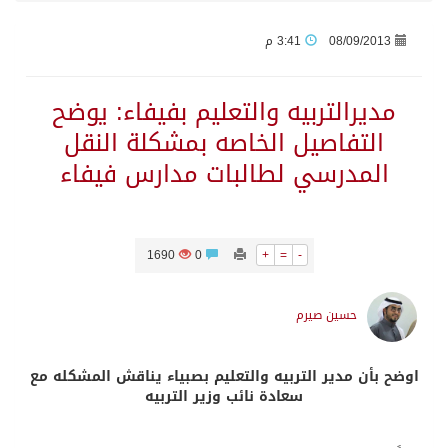
08/09/2013
3:41 م
اتفاقية مكة… تعزيز الردع لحماية الاستقرار وترحيب اقليمي ودولي بها
مديرالتربيه والتعليم بفيفاء: يوضح
الجيش اليمني ينفذ عملية عسكرية ضد الحوثيين رداً على هجماتهم
التفاصيل الخاصه بمشكلة النقل
المدرسي لطالبات مدارس فيفاء
السديس: اتفاقية مكة تجسد مكانة المملكة الدينية وريادتها الحضارية والعالمية
وزير الدفاع: اتفاقية مكة تسهم في دعم أمن واستقرار المنطقة والعالم
1690
0
+
=
-
رئيس وزراء العراق لرئيس الاستخبارات السعودي: نرفض استخدام أراضينا منطلقاً لأي هجمات
حسين صيرم
الرياض وأنقرة وإسلام آباد تطلق «اتفاقية مكة» للدفاع
اوضح بأن مدير التربيه والتعليم بصبياء يناقش المشكله مع
سعادة نائب وزير التربيه
حالة الطقس المتوقعة اليوم في المملكة