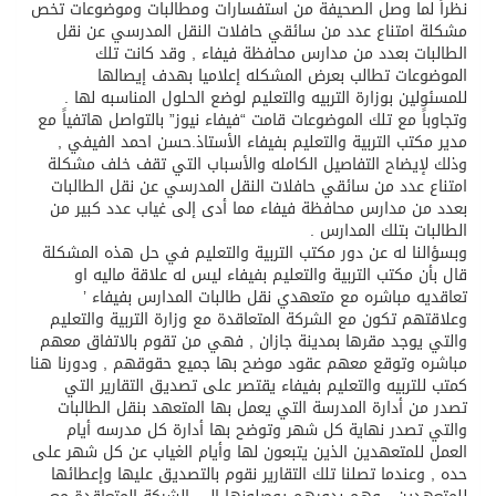
نظراً لما وصل الصحيفة من استفسارات ومطالبات وموضوعات تخص
مشكلة امتناع عدد من سائقي حافلات النقل المدرسي عن نقل
الطالبات بعدد من مدارس محافظة فيفاء , وقد كانت تلك
الموضوعات تطالب بعرض المشكله إعلاميا بهدف إيصالها
للمسئولين بوزارة التربيه والتعليم لوضع الحلول المناسبه لها .
وتجاوباً مع تلك الموضوعات قامت “فيفاء نيوز” بالتواصل هاتفياً مع
مدير مكتب التربية والتعليم بفيفاء الأستاذ.حسن احمد الفيفي ,
وذلك لإيضاح التفاصيل الكامله والأسباب التي تقف خلف مشكلة
امتناع عدد من سائقي حافلات النقل المدرسي عن نقل الطالبات
بعدد من مدارس محافظة فيفاء مما أدى إلى غياب عدد كبير من
الطالبات بتلك المدارس .
وبسؤالنا له عن دور مكتب التربية والتعليم في حل هذه المشكلة
قال بأن مكتب التربية والتعليم بفيفاء ليس له علاقة ماليه او
تعاقديه مباشره مع متعهدي نقل طالبات المدارس بفيفاء ’
وعلاقتهم تكون مع الشركة المتعاقدة مع وزارة التربية والتعليم
والتي يوجد مقرها بمدينة جازان , فهي من تقوم بالاتفاق معهم
مباشره وتوقع معهم عقود موضح بها جميع حقوقهم , ودورنا هنا
كمتب للتربيه والتعليم بفيفاء يقتصر على تصديق التقارير التي
تصدر من أدارة المدرسة التي يعمل بها المتعهد بنقل الطالبات
والتي تصدر نهاية كل شهر وتوضح بها أدارة كل مدرسه أيام
العمل للمتعهدين الذين يتبعون لها وأيام الغياب عن كل شهر على
حده , وعندما تصلنا تلك التقارير نقوم بالتصديق عليها وإعطائها