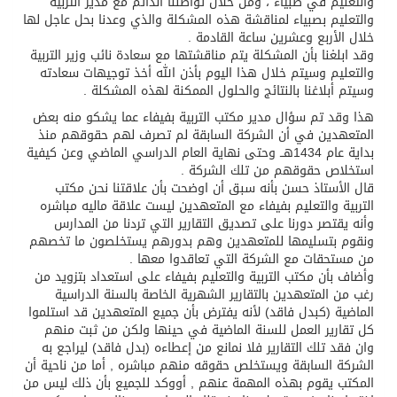
والتعليم في صبياء ، ومن خلال تواصلنا الدائم مع مدير التربية
والتعليم بصبياء لمناقشة هذه المشكلة والذي وعدنا بحل عاجل لها
خلال الأربع وعشرين ساعة القادمة .
وقد ابلغنا بأن المشكلة يتم مناقشتها مع سعادة نائب وزير التربية
والتعليم وسيتم خلال هذا اليوم بأذن الله أخذ توجيهات سعادته
وسيتم أبلاغنا بالنتائج والحلول الممكنة لهذه المشكلة .
هذا وقد تم سؤال مدير مكتب التربية بفيفاء عما يشكو منه بعض
المتعهدين في أن الشركة السابقة لم تصرف لهم حقوقهم منذ
بداية عام 1434هــ وحتى نهاية العام الدراسي الماضي وعن كيفية
استخلاص حقوقهم من تلك الشركة .
قال الأستاذ حسن بأنه سبق أن اوضحت بأن علاقتنا نحن مكتب
التربية والتعليم بفيفاء مع المتعهدين ليست علاقة ماليه مباشره
وأنه يقتصر دورنا على تصديق التقارير التي تردنا من المدارس
ونقوم بتسليمها للمتعهدين وهم بدورهم يستخلصون ما تخصهم
من مستحقات مع الشركة التي تعاقدوا معها .
وأضاف بأن مكتب التربية والتعليم بفيفاء على استعداد بتزويد من
رغب من المتعهدين بالتقارير الشهرية الخاصة بالسنة الدراسية
الماضية (كبدل فاقد) لأنه يفترض بأن جميع المتعهدين قد استلموا
كل تقارير العمل للسنة الماضية في حينها ولكن من ثبت منهم
وان فقد تلك التقارير فلا نمانع من إعطاءه (بدل فاقد) ليراجع به
الشركة السابقة ويستخلص حقوقه منهم مباشره , أما من ناحية أن
المكتب يقوم بهذه المهمة عنهم , أووكد للجميع بأن ذلك ليس من